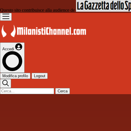
Questo sito contribuisce alla audience de
Accedi
Modifica profilo
Logout
Cerca