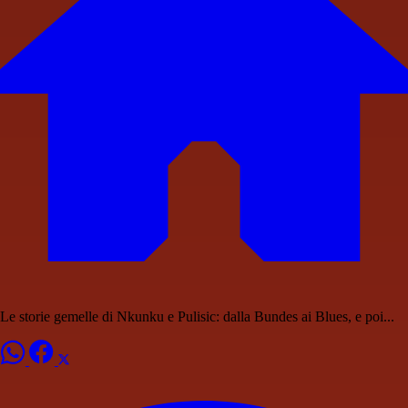
Le storie gemelle di Nkunku e Pulisic: dalla Bundes ai Blues, e poi...