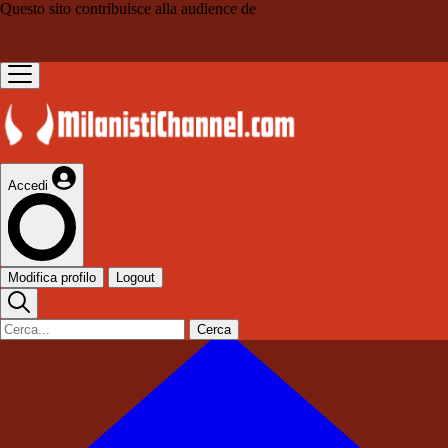
Questo sito contribuisce alla audience de
Accedi
Modifica profilo
Logout
Cerca