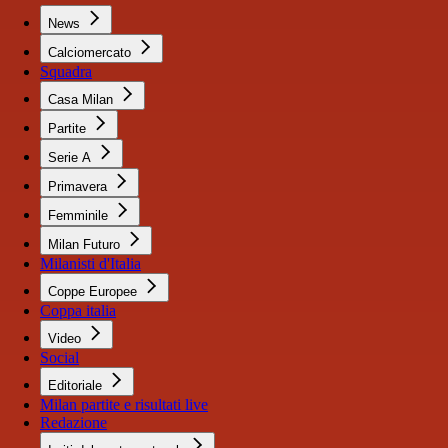
News
Calciomercato
Squadra
Casa Milan
Partite
Serie A
Primavera
Femminile
Milan Futuro
Milanisti d'Italia
Coppe Europee
Coppa italia
Video
Social
Editoriale
Milan partite e risultati live
Redazione