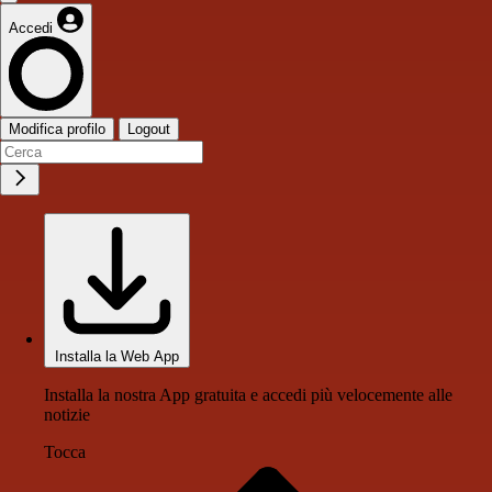
Accedi
Modifica profilo
Logout
Installa la Web App
Installa la nostra App gratuita e accedi più velocemente alle
notizie
Tocca