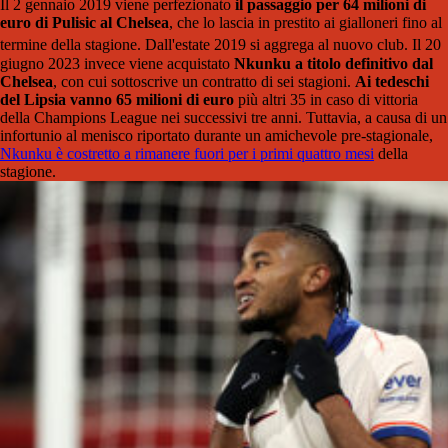
Il 2 gennaio 2019 viene perfezionato
il passaggio per 64 milioni di
euro di Pulisic al Chelsea
, che lo lascia in prestito ai gialloneri fino al
termine della stagione.
Dall'estate 2019 si aggrega al nuovo club. Il 20
giugno 2023 invece viene acquistato
Nkunku a titolo definitivo dal
Chelsea
, con cui sottoscrive un contratto di sei stagioni.
Ai tedeschi
del Lipsia vanno 65 milioni di euro
più altri 35 in caso di vittoria
della Champions League nei successivi tre anni. Tuttavia, a causa di un
infortunio al menisco riportato durante un amichevole pre-stagionale,
Nkunku è costretto a rimanere fuori per i primi quattro mesi
della
stagione.