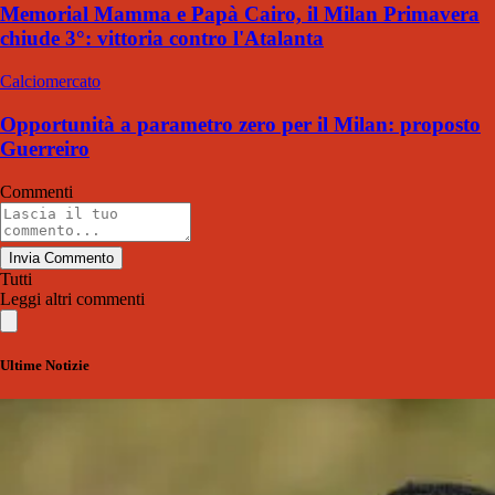
Memorial Mamma e Papà Cairo, il Milan Primavera
chiude 3°: vittoria contro l'Atalanta
Calciomercato
Opportunità a parametro zero per il Milan: proposto
Guerreiro
Commenti
Invia Commento
Tutti
Leggi altri commenti
Ultime Notizie