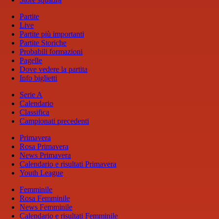
Partite
Live
Partite più importanti
Partite Storiche
Probabili formazioni
Pagelle
Dove vedere la partita
Info biglietti
Serie A
Calendario
Classifica
Campionati precedenti
Primavera
Rosa Primavera
News Primavera
Calendario e risultati Primavera
Youth League
Femminile
Rosa Femminile
News Femminile
Calendario e risultati Femminile