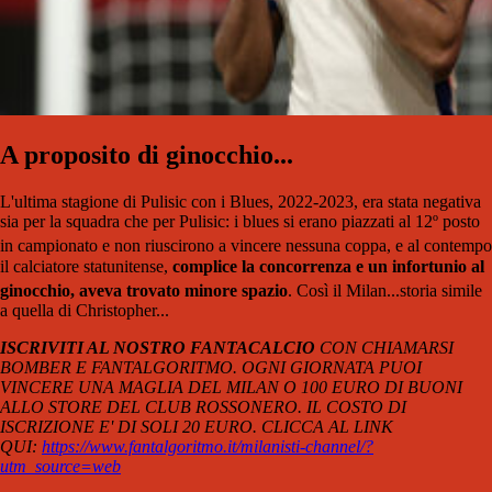
A proposito di ginocchio...
L'ultima stagione di Pulisic con i Blues, 2022-2023, era stata negativa
sia per la squadra che per Pulisic: i blues si erano piazzati al 12º posto
in campionato e non riuscirono a vincere nessuna coppa,
e al contempo
il calciatore statunitense,
complice la concorrenza e un infortunio al
ginocchio, aveva
trovato minore spazio
. Così il Milan...storia simile
a quella di Christopher...
ISCRIVITI AL NOSTRO FANTACALCIO
CON CHIAMARSI
BOMBER E FANTALGORITMO. OGNI GIORNATA PUOI
VINCERE UNA MAGLIA DEL MILAN O 100 EURO DI BUONI
ALLO STORE DEL CLUB ROSSONERO. IL COSTO DI
ISCRIZIONE E' DI SOLI 20 EURO. CLICCA AL LINK
QUI:
https://www.fantalgoritmo.it/milanisti-channel/?
utm_source=web