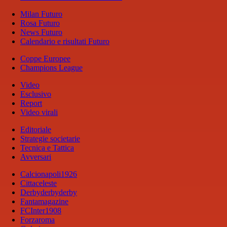
Milan Futuro
Rosa Futuro
News Futuro
Calendario e risultati Futuro
Coppe Europee
Champions League
Video
Esclusivo
Report
Video virali
Editoriale
Strategie societarie
Tecnica e Tattica
Avversari
Calcionapoli1926
Cittaceleste
Derbyderbyderby
Fantamagazine
FCInter1908
Forzaroma