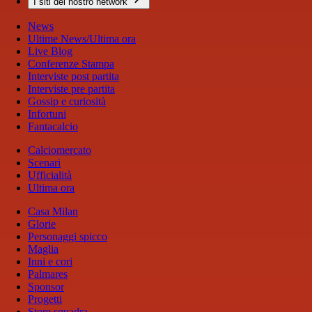
I siti del nostro network
News
Ultime News/Ultima ora
Live Blog
Conferenze Stampa
Interviste post partita
Interviste pre partita
Gossip e curiosità
Infortuni
Fantacalcio
Calciomercato
Scenari
Ufficialità
Ultima ora
Casa Milan
Glorie
Personaggi spicco
Maglia
Inni e cori
Palmares
Sponsor
Progetti
Store squadra