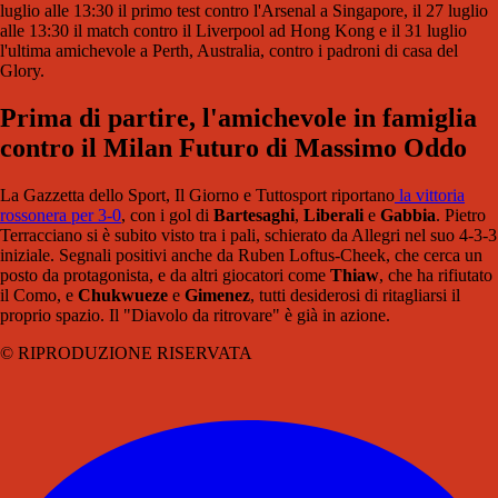
luglio alle 13:30 il primo test contro l'Arsenal a Singapore, il 27 luglio
alle 13:30 il match contro il Liverpool ad Hong Kong e il 31 luglio
l'ultima amichevole a Perth, Australia, contro i padroni di casa del
Glory.
Prima di partire, l'amichevole in famiglia
contro il Milan Futuro di Massimo Oddo
La Gazzetta dello Sport, Il Giorno e Tuttosport riportano
la vittoria
rossonera per 3-0
, con i gol di
Bartesaghi
,
Liberali
e
Gabbia
. Pietro
Terracciano si è subito visto tra i pali, schierato da Allegri nel suo 4-3-3
iniziale. Segnali positivi anche da Ruben Loftus-Cheek, che cerca un
posto da protagonista, e da altri giocatori come
Thiaw
, che ha rifiutato
il Como, e
Chukwueze
e
Gimenez
, tutti desiderosi di ritagliarsi il
proprio spazio. Il "Diavolo da ritrovare" è già in azione.
© RIPRODUZIONE RISERVATA