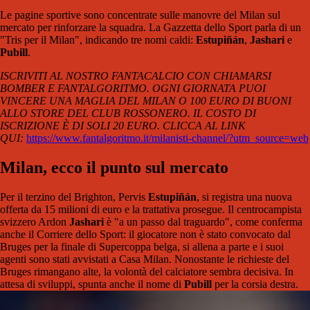
Le pagine sportive sono concentrate sulle manovre del Milan sul
mercato per rinforzare la squadra. La Gazzetta dello Sport parla di un
"Tris per il Milan", indicando tre nomi caldi:
Estupiñán
,
Jashari
e
Pubill
.
ISCRIVITI AL NOSTRO FANTACALCIO CON CHIAMARSI
BOMBER E FANTALGORITMO. OGNI GIORNATA PUOI
VINCERE UNA MAGLIA DEL MILAN O 100 EURO DI BUONI
ALLO STORE DEL CLUB ROSSONERO. IL COSTO DI
ISCRIZIONE È DI SOLI 20 EURO. CLICCA AL LINK
QUI:
https://www.fantalgoritmo.it/milanisti-channel/?utm_source=web
Milan, ecco il punto sul mercato
Per il terzino del Brighton, Pervis
Estupiñán
, si registra una nuova
offerta da 15 milioni di euro e la trattativa prosegue. Il centrocampista
svizzero Ardon
Jashari
è "a un passo dal traguardo", come conferma
anche il Corriere dello Sport: il giocatore non è stato convocato dal
Bruges per la finale di Supercoppa belga, si allena a parte e i suoi
agenti sono stati avvistati a Casa Milan. Nonostante le richieste del
Bruges rimangano alte, la volontà del calciatore sembra decisiva. In
attesa di sviluppi, spunta anche il nome di
Pubill
per la corsia destra.