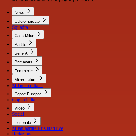
News
Calciomercato
Squadra
Casa Milan
Partite
Serie A
Primavera
Femminile
Milan Futuro
Milanisti d'Italia
Coppe Europee
Coppa italia
Video
Social
Editoriale
Milan partite e risultati live
Redazione