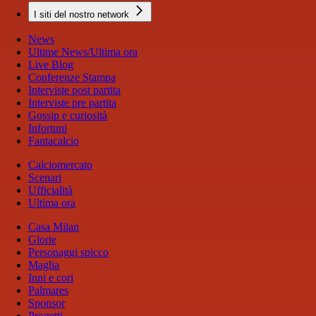
I siti del nostro network
News
Ultime News/Ultima ora
Live Blog
Conferenze Stampa
Interviste post partita
Interviste pre partita
Gossip e curiosità
Infortuni
Fantacalcio
Calciomercato
Scenari
Ufficialità
Ultima ora
Casa Milan
Glorie
Personaggi spicco
Maglia
Inni e cori
Palmares
Sponsor
Progetti