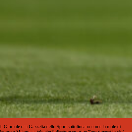
Il Giornale e la Gazzetta dello Sport sottolineano come la mole di
lavoro a Milano sia tale che il direttore sportivo Tare rimarrà in città,