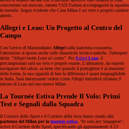
concentrato sul mercato, mentre l'AD Furlani accompagnerà la squadra
in tournée. Segno evidente che Casa Milan è un vero e proprio cantiere
aperto.
Allegri e Leao: Un Progetto al Centro del
Campo
Con l'arrivo di Massimiliano
Allegri
sulla panchina rossonera,
l'attenzione si sposta anche sulle dinamiche tecnico-tattiche. Tuttosport
titola:
"Allegri mette Leao al centro"
. Per
Rafael
Leao
, il
precampionato sarà un vero e proprio esame. L'allenatore, da esperto
navigatore del calcio, sa bene che quando il portoghese è al massimo
della forma, la sua capacità di fare la differenza è quasi ineguagliabile
in Italia. Sarà interessante vedere come Allegri intenderà sfruttare il
talento di Leao nel suo nuovo Milan.
La Tournée Estiva Prende Il Volo: Primi
Test e Segnali dalla Squadra
Il Corriere dello Sport e il Corriere della Sera danno risalto alla
partenza del Milan per la
tournée estiva
.
"In volo per Singapore"
,
scrive il Corriere dello Sport, specificando gli appuntamenti: il 23