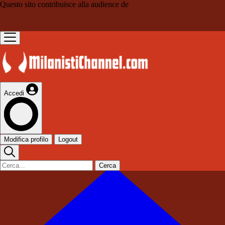
Questo sito contribuisce alla audience de
Accedi
Modifica profilo
Logout
Cerca