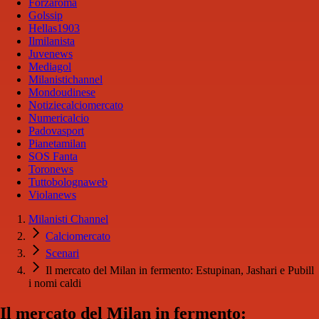
Forzaroma
Golssip
Hellas1903
Ilmilanista
Juvenews
Mediagol
Milanistichannel
Mondoudinese
Notiziecalciomercato
Numericalcio
Padovasport
Pianetamilan
SOS Fanta
Toronews
Tuttobolognaweb
Violanews
Milanisti Channel
Calciomercato
Scenari
Il mercato del Milan in fermento: Estupinan, Jashari e Pubill
i nomi caldi
Il mercato del Milan in fermento: