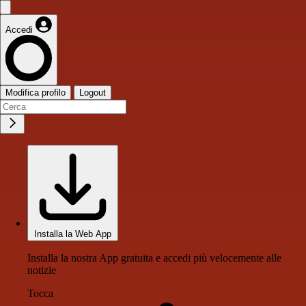
Accedi
Modifica profilo
Logout
Installa la Web App
Installa la nostra App gratuita e accedi più velocemente alle
notizie
Tocca