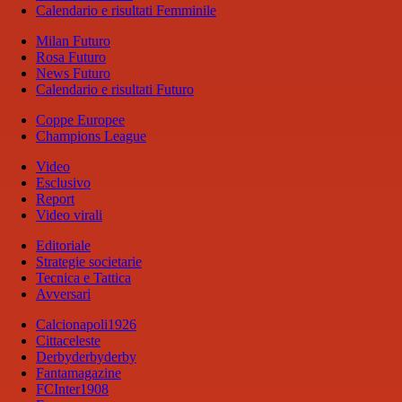
Calendario e risultati Femminile
Milan Futuro
Rosa Futuro
News Futuro
Calendario e risultati Futuro
Coppe Europee
Champions League
Video
Esclusivo
Report
Video virali
Editoriale
Strategie societarie
Tecnica e Tattica
Avversari
Calcionapoli1926
Cittaceleste
Derbyderbyderby
Fantamagazine
FCInter1908