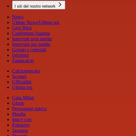
I siti del nostro network
News
Ultime News/Ultima ora
Live Blog
Conferenze Stampa
Interviste post partita
Interviste pre partita
Gossip e curiosità
Infortuni
Fantacalcio
Calciomercato
Scenari
Ufficialità
Ultima ora
Casa Milan
Glorie
Personaggi spicco
Maglia
Inni e cori
Palmares
Sponsor
Progetti