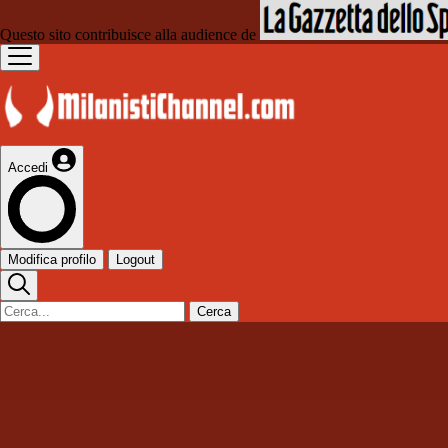
Questo sito contribuisce alla audience de
Accedi
Modifica profilo
Logout
Cerca