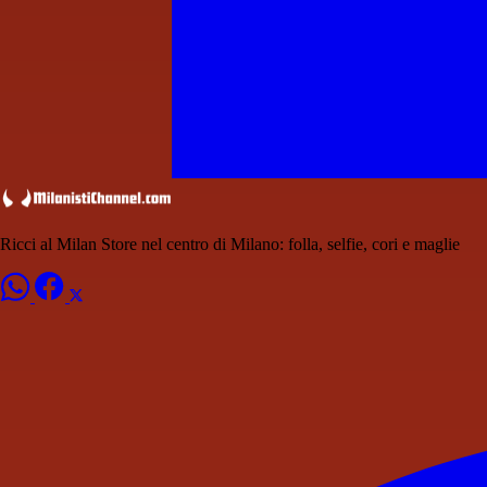
Ricci al Milan Store nel centro di Milano: folla, selfie, cori e maglie