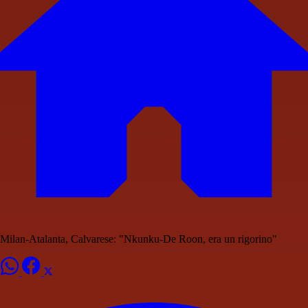
Milan-Atalanta, Calvarese: "Nkunku-De Roon, era un rigorino"