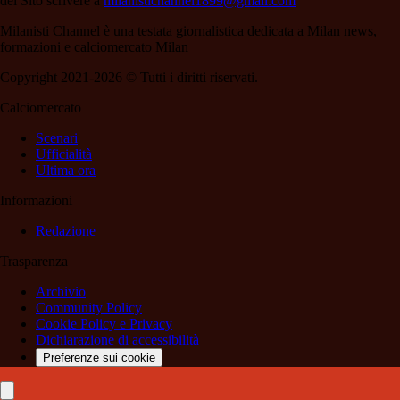
del Sito scrivere a
milanistichannel1899@gmail.com
Milanisti Channel è una testata giornalistica dedicata a Milan news,
formazioni e calciomercato Milan
Copyright 2021-2026 © Tutti i diritti riservati.
Calciomercato
Scenari
Ufficialità
Ultima ora
Informazioni
Redazione
Trasparenza
Archivio
Community Policy
Cookie Policy e Privacy
Dichiarazione di accessibilità
Preferenze sui cookie