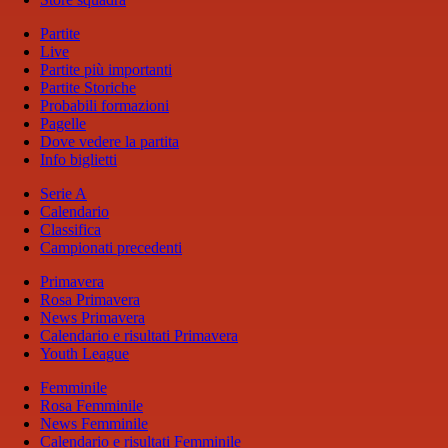
Partite
Live
Partite più importanti
Partite Storiche
Probabili formazioni
Pagelle
Dove vedere la partita
Info biglietti
Serie A
Calendario
Classifica
Campionati precedenti
Primavera
Rosa Primavera
News Primavera
Calendario e risultati Primavera
Youth League
Femminile
Rosa Femminile
News Femminile
Calendario e risultati Femminile