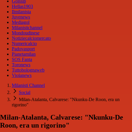
Golssip
Hellas1903
Ilmilanista
Juvenews
Mediagol
Milanistichannel
Mondoudinese
Notiziecalciomercato
Numericalcio
Padovasport
Pianetamilan
SOS Fanta
Toronews
Tuttobolognaweb
Violanews
Milanisti Channel
Social
Milan-Atalanta, Calvarese: "Nkunku-De Roon, era un
rigorino"
Milan-Atalanta, Calvarese: "Nkunku-De
Roon, era un rigorino"