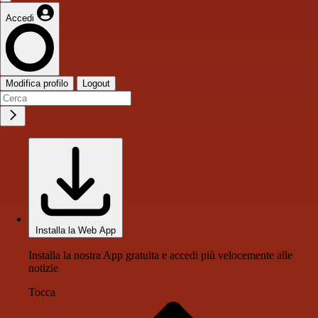
Accedi
Modifica profilo
Logout
Installa la Web App
Installa la nostra App gratuita e accedi più velocemente alle
notizie
Tocca