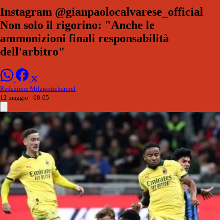
Instagram @gianpaolocalvarese_official
Non solo il rigorino: "Anche le
ammonizioni finali responsabilità
dell'arbitro"
Redazione Milanistichannel
12 maggio - 08:05