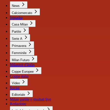
News
Calciomercato
Squadra
Casa Milan
Partite
Serie A
Primavera
Femminile
Milan Futuro
Milanisti d'Italia
Coppe Europee
Coppa italia
Video
Social
Editoriale
Milan partite e risultati live
Redazione