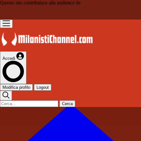
Questo sito contribuisce alla audience de
Accedi
Modifica profilo
Logout
Cerca