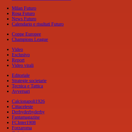
Milan Futuro
Rosa Futuro
News Futuro
Calendario e risultati Futuro
Coppe Europee
Champions League
Video
Esclusivo
Report
Video virali
Editoriale
Strategie societarie
Tecnica e Tattica
Avversari
Calcionapoli1926
Cittaceleste
Derbyderbyderby
Fantamagazine
FCInter1908
Forzaroma