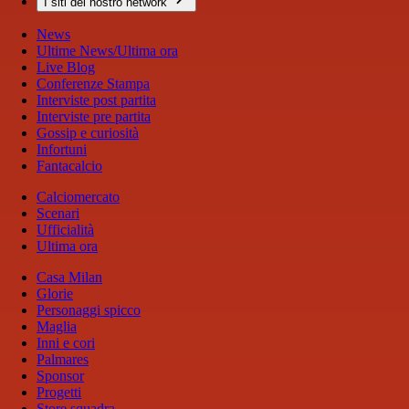
I siti del nostro network
News
Ultime News/Ultima ora
Live Blog
Conferenze Stampa
Interviste post partita
Interviste pre partita
Gossip e curiosità
Infortuni
Fantacalcio
Calciomercato
Scenari
Ufficialità
Ultima ora
Casa Milan
Glorie
Personaggi spicco
Maglia
Inni e cori
Palmares
Sponsor
Progetti
Store squadra