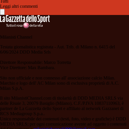
Tutti
Leggi altri commenti
Milanisti Channel
Testata giornalistica registrata - Aut. Trib. di Milano n. 6415 del
6/06/2024 DDD Media Srls
Direttore Responsabile: Marco Torretta
Vice Direttore: Max Bambara.
Sito non ufficiale e non connesso all' associazione calcio Milan.
Marchio e logo dell' AC Milan sono di esclusiva proprietà di A.C.
Milan S.p.A.
Il sito MilanistiChannel.com di titolarità di DDD MEDIA SRLS via
delle Risaie 3, 20079 Basiglio (Milano), C.F./P.IVA 10837110963, è
partner de La Gazzetta dello Sport e affiliato al network Gazzanet di
RCS Mediagroup S.p.a..
Unico responsabile dei contenuti (testi, foto, video e grafiche) è DDD
MEDIA SRLS; per ogni comunicazione avente ad oggetto i contenuti