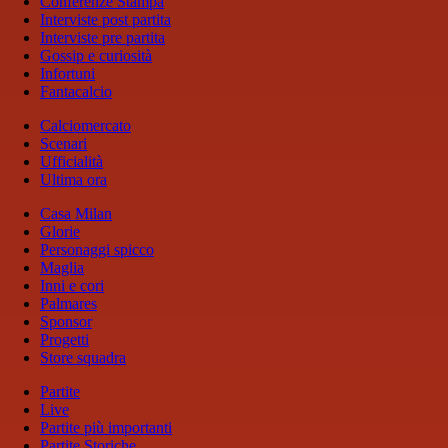
Conferenze Stampa
Interviste post partita
Interviste pre partita
Gossip e curiosità
Infortuni
Fantacalcio
Calciomercato
Scenari
Ufficialità
Ultima ora
Casa Milan
Glorie
Personaggi spicco
Maglia
Inni e cori
Palmares
Sponsor
Progetti
Store squadra
Partite
Live
Partite più importanti
Partite Storiche