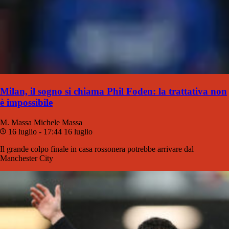
Milan, il sogno si chiama Phil Foden: la trattativa non
è impossibile
M. Massa
Michele Massa
16 luglio - 17:44
16 luglio
Il grande colpo finale in casa rossonera potrebbe arrivare dal
Manchester City