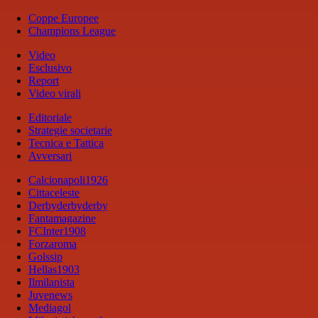
Coppe Europee
Champions League
Video
Esclusivo
Report
Video virali
Editoriale
Strategie societarie
Tecnica e Tattica
Avversari
Calcionapoli1926
Cittaceleste
Derbyderbyderby
Fantamagazine
FCInter1908
Forzaroma
Golssip
Hellas1903
Ilmilanista
Juvenews
Mediagol