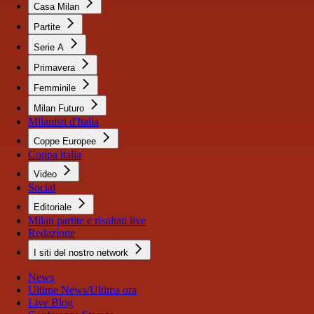
Casa Milan
Partite
Serie A
Primavera
Femminile
Milan Futuro
Milanisti d'Italia
Coppe Europee
Coppa italia
Video
Social
Editoriale
Milan partite e risultati live
Redazione
I siti del nostro network
News
Ultime News/Ultima ora
Live Blog