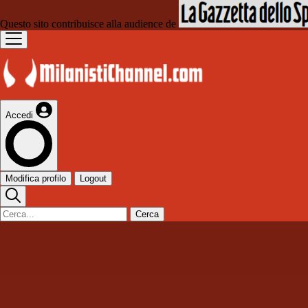
Questo sito contribuisce alla audience de
Accedi
Modifica profilo
Logout
Cerca