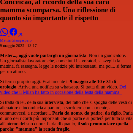
Conceicao, al ricordo della sua cara
mamma scomparsa. Una riflessione di
quanto sia importante il rispetto
Mattia Giangaspero
9 maggio 2025 - 13:17
Mister..., oggi vuole parlargli un giornalista
. Non un giudicatore.
Un giornalista lavoratore che, come tutti i lavoratori, si sveglia la
mattina, fa rassegna, legge le notizie più interessanti, ma poi... si ferma
per un attimo.
Si ferma proprio oggi. Esattamente il
9 maggio alle 10 e 31
di
orologio
. Arriva una notifica su whatsapp. Si tratta di un video.
Del
video che il Milan ha fatto in occasione della festa della mamma.
Si tratta di lei, della sua
intervista
, del fatto che si spoglia delle vesti di
allenatore e incomincia a parlare, a sorridere con la mente, a
commuoversi, a ricordare...
Parla da uomo, da padre, da figlio
. Parla
di uno dei ricordi più importanti che si porta e si porterà per tutta la vita
all'interno del suo cuore. Parla di quanto,
il solo pronunciare quella
parola: "mamma" la renda fragile.