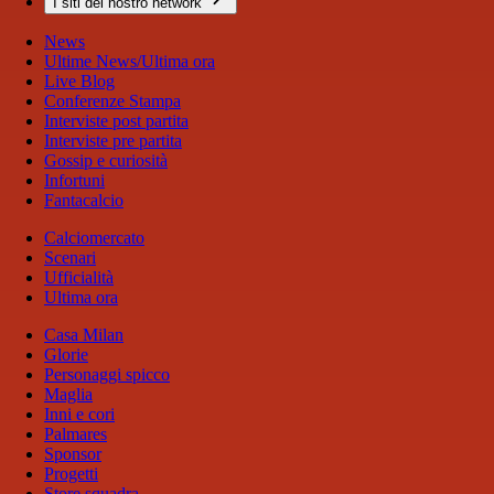
I siti del nostro network
News
Ultime News/Ultima ora
Live Blog
Conferenze Stampa
Interviste post partita
Interviste pre partita
Gossip e curiosità
Infortuni
Fantacalcio
Calciomercato
Scenari
Ufficialità
Ultima ora
Casa Milan
Glorie
Personaggi spicco
Maglia
Inni e cori
Palmares
Sponsor
Progetti
Store squadra