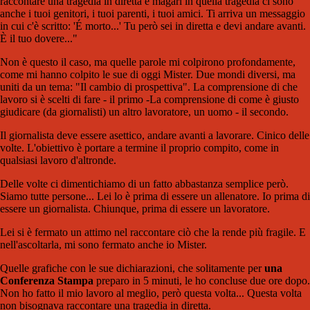
raccontare una tragedia in diretta e magari in quella tragedia ci sono
anche i tuoi genitori, i tuoi parenti, i tuoi amici. Ti arriva un messaggio
in cui c'è scritto: 'É morto...' Tu però sei in diretta e devi andare avanti.
È il tuo dovere..."
Non è questo il caso, ma quelle parole mi colpirono profondamente,
come mi hanno colpito le sue di oggi Mister. Due mondi diversi, ma
uniti da un tema: "Il cambio di prospettiva". La comprensione di che
lavoro si è scelti di fare - il primo -La comprensione di come è giusto
giudicare (da giornalisti) un altro lavoratore, un uomo - il secondo.
Il giornalista deve essere asettico, andare avanti a lavorare. Cinico delle
volte. L'obiettivo è portare a termine il proprio compito, come in
qualsiasi lavoro d'altronde.
Delle volte ci dimentichiamo di un fatto abbastanza semplice però.
Siamo tutte persone... Lei lo è prima di essere un allenatore. Io prima di
essere un giornalista. Chiunque, prima di essere un lavoratore.
Lei si è fermato un attimo nel raccontare ciò che la rende più fragile. E
nell'ascoltarla, mi sono fermato anche io Mister.
Quelle grafiche con le sue dichiarazioni, che solitamente per
una
Conferenza Stampa
preparo in 5 minuti, le ho concluse due ore dopo.
Non ho fatto il mio lavoro al meglio, però questa volta... Questa volta
non bisognava raccontare una tragedia in diretta.