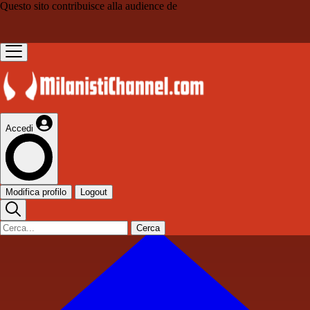
Questo sito contribuisce alla audience de
Accedi
Modifica profilo
Logout
Cerca