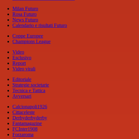
Milan Futuro
Rosa Futuro
News Futuro
Calendario e risultati Futuro
Coppe Europee
Champions League
Video
Esclusivo
Report
Video virali
Editoriale
Strategie societarie
Tecnica e Tattica
Avversari
Calcionapoli1926
Cittaceleste
Derbyderbyderby
Fantamagazine
FCInter1908
Forzaroma