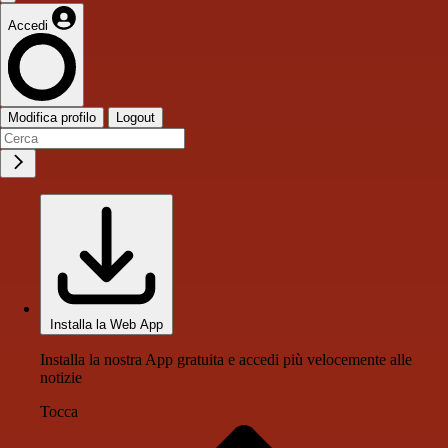
Accedi
Modifica profilo
Logout
Installa la Web App
Installa la nostra App gratuita e accedi più velocemente alle
notizie
Tocca