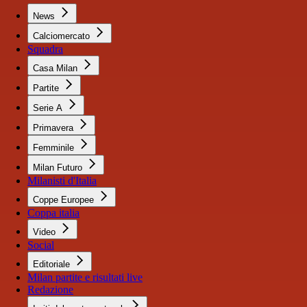
News
Calciomercato
Squadra
Casa Milan
Partite
Serie A
Primavera
Femminile
Milan Futuro
Milanisti d'Italia
Coppe Europee
Coppa italia
Video
Social
Editoriale
Milan partite e risultati live
Redazione