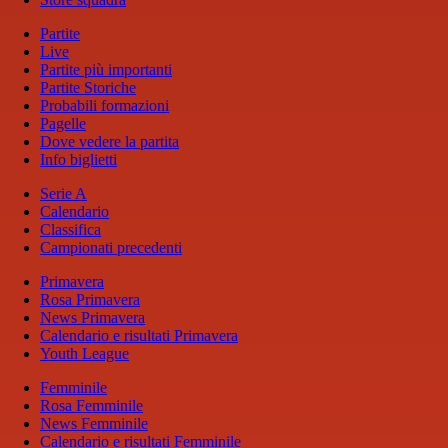
Partite
Live
Partite più importanti
Partite Storiche
Probabili formazioni
Pagelle
Dove vedere la partita
Info biglietti
Serie A
Calendario
Classifica
Campionati precedenti
Primavera
Rosa Primavera
News Primavera
Calendario e risultati Primavera
Youth League
Femminile
Rosa Femminile
News Femminile
Calendario e risultati Femminile