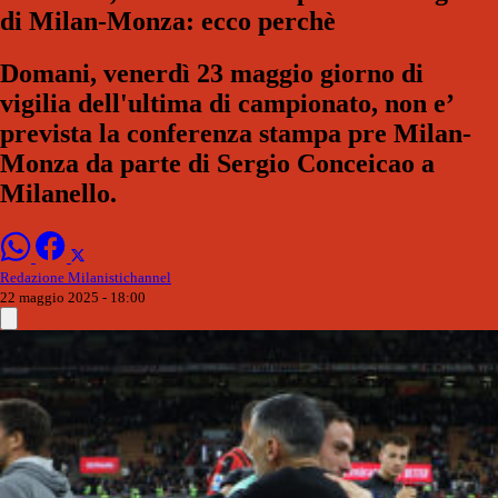
di Milan-Monza: ecco perchè
Domani, venerdì 23 maggio giorno di
vigilia dell'ultima di campionato, non e’
prevista la conferenza stampa pre Milan-
Monza da parte di Sergio Conceicao a
Milanello.
Redazione Milanistichannel
22 maggio 2025 - 18:00