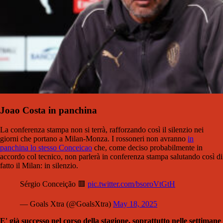
Joao Costa in panchina
La conferenza stampa non si terrà, rafforzando così il silenzio nei
giorni che portano a Milan-Monza. I rossoneri non avranno
in
panchina lo stesso Conceicao
che, come deciso probabilmente in
accordo col tecnico, non parlerà in conferenza stampa salutando così di
fatto il Milan: in silenzio.
Sérgio Conceição 🟥
pic.twitter.com/bsoroVtGtH
— Goals Xtra (@GoalsXtra)
May 18, 2025
E' già successo nel corso della stagione, soprattutto nelle settimane