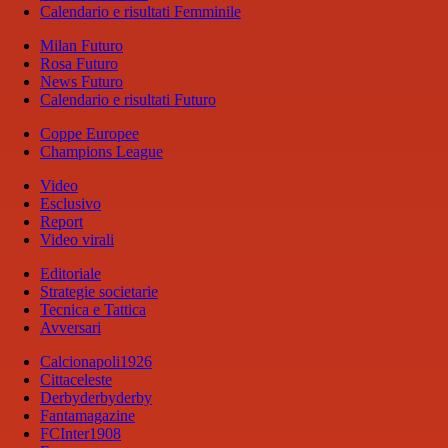
Calendario e risultati Femminile
Milan Futuro
Rosa Futuro
News Futuro
Calendario e risultati Futuro
Coppe Europee
Champions League
Video
Esclusivo
Report
Video virali
Editoriale
Strategie societarie
Tecnica e Tattica
Avversari
Calcionapoli1926
Cittaceleste
Derbyderbyderby
Fantamagazine
FCInter1908