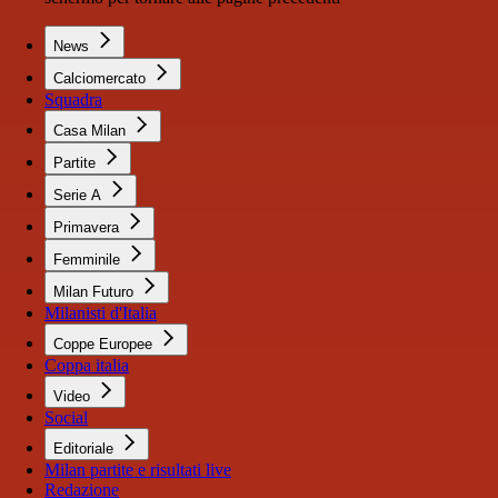
News
Calciomercato
Squadra
Casa Milan
Partite
Serie A
Primavera
Femminile
Milan Futuro
Milanisti d'Italia
Coppe Europee
Coppa italia
Video
Social
Editoriale
Milan partite e risultati live
Redazione