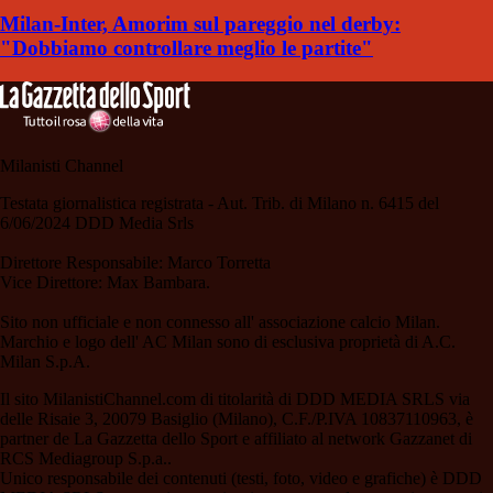
Milan-Inter, Amorim sul pareggio nel derby:
"Dobbiamo controllare meglio le partite"
Milanisti Channel
Testata giornalistica registrata - Aut. Trib. di Milano n. 6415 del
6/06/2024 DDD Media Srls
Direttore Responsabile: Marco Torretta
Vice Direttore: Max Bambara.
Sito non ufficiale e non connesso all' associazione calcio Milan.
Marchio e logo dell' AC Milan sono di esclusiva proprietà di A.C.
Milan S.p.A.
Il sito MilanistiChannel.com di titolarità di DDD MEDIA SRLS via
delle Risaie 3, 20079 Basiglio (Milano), C.F./P.IVA 10837110963, è
partner de La Gazzetta dello Sport e affiliato al network Gazzanet di
RCS Mediagroup S.p.a..
Unico responsabile dei contenuti (testi, foto, video e grafiche) è DDD