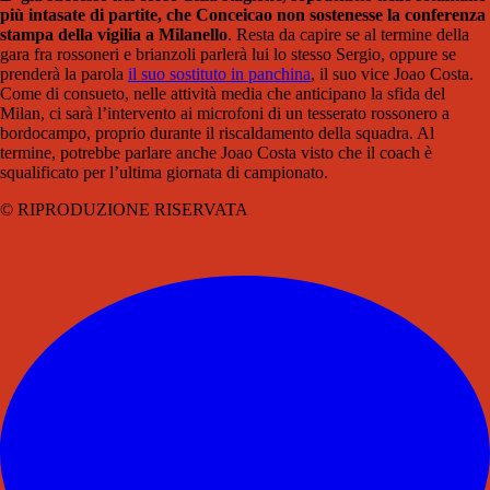
più intasate di partite, che Conceicao non sostenesse la conferenza
stampa della vigilia a Milanello
. Resta da capire se al termine della
gara fra rossoneri e brianzoli parlerà lui lo stesso Sergio, oppure se
prenderà la parola
il suo sostituto in panchina
, il suo vice Joao Costa.
Come di consueto, nelle attività media che anticipano la sfida del
Milan, ci sarà l’intervento ai microfoni di un tesserato rossonero a
bordocampo, proprio durante il riscaldamento della squadra. Al
termine, potrebbe parlare anche Joao Costa visto che il coach è
squalificato per l’ultima giornata di campionato.
© RIPRODUZIONE RISERVATA