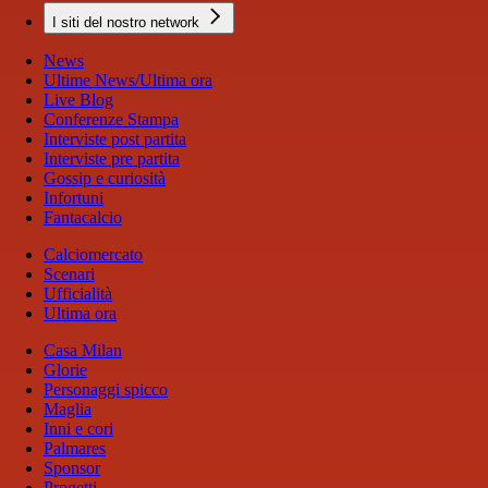
I siti del nostro network
News
Ultime News/Ultima ora
Live Blog
Conferenze Stampa
Interviste post partita
Interviste pre partita
Gossip e curiosità
Infortuni
Fantacalcio
Calciomercato
Scenari
Ufficialità
Ultima ora
Casa Milan
Glorie
Personaggi spicco
Maglia
Inni e cori
Palmares
Sponsor
Progetti