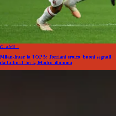
Casa Milan
Milan-Inter, la TOP 5: Torriani eroico, buoni segnali
da Loftus Cheek, Modric illumina