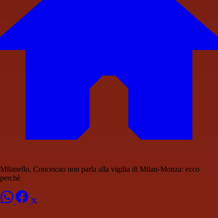
Milanello, Conceicao non parla alla vigilia di Milan-Monza: ecco
perchè