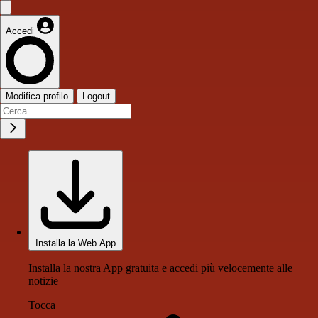
Accedi
Modifica profilo
Logout
Installa la Web App
Installa la nostra App gratuita e accedi più velocemente alle
notizie
Tocca