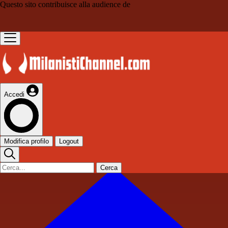
Questo sito contribuisce alla audience de
Accedi
Modifica profilo
Logout
Cerca