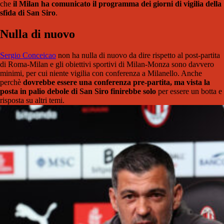
che
il Milan ha comunicato il programma dei giorni di vigilia della
sfida di San Siro
.
Nulla di nuovo
Sergio Conceicao
non ha nulla di nuovo da dire rispetto al post-partita
di Roma-Milan e gli obiettivi sportivi di Milan-Monza sono davvero
minimi, per cui niente vigilia con conferenza a Milanello. Anche
perchè
dovrebbe essere una conferenza pre-partita, ma vista la
posta in palio debole di San Siro finirebbe solo
per essere un botta e
risposta su altri temi.