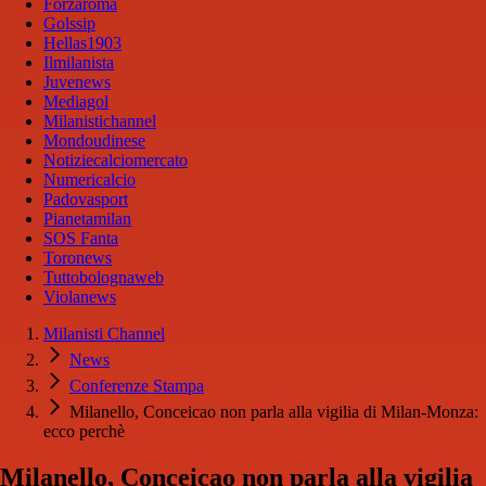
Forzaroma
Golssip
Hellas1903
Ilmilanista
Juvenews
Mediagol
Milanistichannel
Mondoudinese
Notiziecalciomercato
Numericalcio
Padovasport
Pianetamilan
SOS Fanta
Toronews
Tuttobolognaweb
Violanews
Milanisti Channel
News
Conferenze Stampa
Milanello, Conceicao non parla alla vigilia di Milan-Monza:
ecco perchè
Milanello, Conceicao non parla alla vigilia