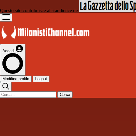
Questo sito contribuisce alla audience de
Accedi
Modifica profilo
Logout
Cerca