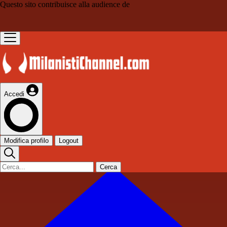
Questo sito contribuisce alla audience de
Accedi
Modifica profilo
Logout
Cerca