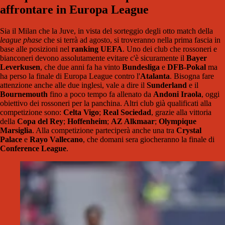
affrontare in Europa League
Sia il Milan che la Juve, in vista del sorteggio degli otto match della
league phase
che si terrà ad agosto, si troveranno nella prima fascia in
base alle posizioni nel
ranking UEFA
. Uno dei club che rossoneri e
bianconeri devono assolutamente evitare c'è sicuramente il
Bayer
Leverkusen
, che due anni fa ha vinto
Bundesliga
e
DFB-Pokal
ma
ha perso la finale di Europa League contro l'
Atalanta
. Bisogna fare
attenzione anche alle due inglesi, vale a dire il
Sunderland
e il
Bournemouth
fino a poco tempo fa allenato da
Andoni Iraola
, oggi
obiettivo dei rossoneri per la panchina. Altri club già qualificati alla
competizione sono:
Celta Vigo
;
Real Sociedad
, grazie alla vittoria
della
Copa del Rey
;
Hoffenheim
;
AZ Alkmaar
;
Olympique
Marsiglia
. Alla competizione parteciperà anche una tra
Crystal
Palace
e
Rayo Vallecano
, che domani sera giocheranno la finale di
Conference League
.