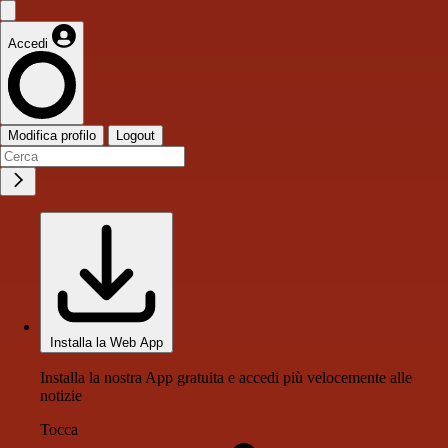
Accedi
Modifica profilo
Logout
Installa la Web App
Installa la nostra App gratuita e accedi più velocemente alle
notizie
Tocca