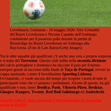
Leverkusen, Germania - 16 maggio 2026: Alex Grimaldo
del Bayer Leverkusen e Nicolas Capaldo dell'Amburgo
combattono per il possesso palla durante la partita di
Bundesliga tra Bayer Leverkusen ed Amburgo alla
BayArena. (Foto di Lars Baron/Getty Images)
Tra le altre squadre già qualificate c'è anche una vera a propria sorpresa
e si tratta del
Torreense
. Questo club milita nella
seconda divisione
del calcio portoghese e domenica ha staccato il pass per il torneo
europeo grazie al successo nella finale di
Taça de Portugal
, ovvero la
coppa nazionale, contro il favoritissimo
Sporting Lisbona
.
Ovviamente, ci vuole ancora del tempo per scoprire i nomi di tutte le
partecipanti visto che ci saranno i preliminari. Alcune di queste, tra già
qualificate e non, sono:
Benfica
,
Paok
,
Viktoria Plzen
,
Besiktas
,
Glasgow Rangers
,
Twente
,
Red Bull Salisburgo
ed
Anderlecht
.
Guarda tutto il calcio nazionale e internazionale in streaming
gratis su Bet365