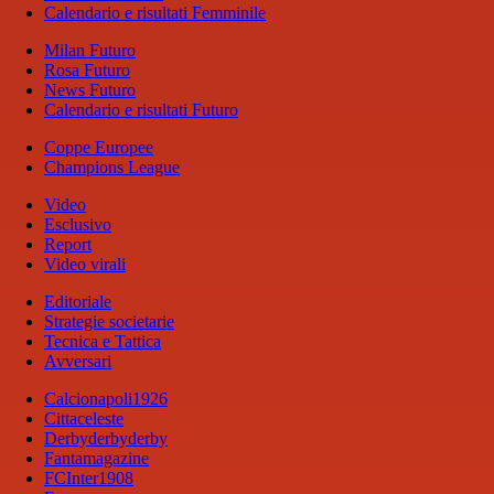
Calendario e risultati Femminile
Milan Futuro
Rosa Futuro
News Futuro
Calendario e risultati Futuro
Coppe Europee
Champions League
Video
Esclusivo
Report
Video virali
Editoriale
Strategie societarie
Tecnica e Tattica
Avversari
Calcionapoli1926
Cittaceleste
Derbyderbyderby
Fantamagazine
FCInter1908