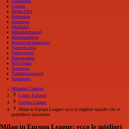
Forzaroma
Golssip
Hellas1903
Ilmilanista
Juvenews
Mediagol
Milanistichannel
Mondoudinese
Notiziecalciomercato
Numericalcio
Padovasport
Pianetamilan
SOS Fanta
Toronews
Tuttobolognaweb
Violanews
Milanisti Channel
Coppe Europee
Europa League
Milan in Europa League: ecco le migliori squadre che si
potrebbero incontrare
Milan in Europa League: ecco le migliori