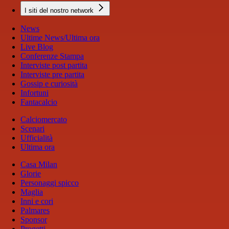
I siti del nostro network
News
Ultime News/Ultima ora
Live Blog
Conferenze Stampa
Interviste post partita
Interviste pre partita
Gossip e curiosità
Infortuni
Fantacalcio
Calciomercato
Scenari
Ufficialità
Ultima ora
Casa Milan
Glorie
Personaggi spicco
Maglia
Inni e cori
Palmares
Sponsor
Progetti