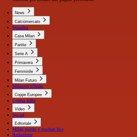
News
Calciomercato
Squadra
Casa Milan
Partite
Serie A
Primavera
Femminile
Milan Futuro
Milanisti d'Italia
Coppe Europee
Coppa italia
Video
Social
Editoriale
Milan partite e risultati live
Redazione