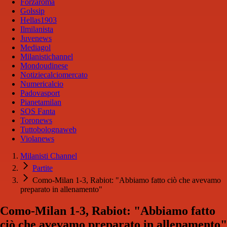
Forzaroma
Golssip
Hellas1903
Ilmilanista
Juvenews
Mediagol
Milanistichannel
Mondoudinese
Notiziecalciomercato
Numericalcio
Padovasport
Pianetamilan
SOS Fanta
Toronews
Tuttobolognaweb
Violanews
Milanisti Channel
Partite
Como-Milan 1-3, Rabiot: "Abbiamo fatto ciò che avevamo
preparato in allenamento"
Como-Milan 1-3, Rabiot: "Abbiamo fatto
ciò che avevamo preparato in allenamento"