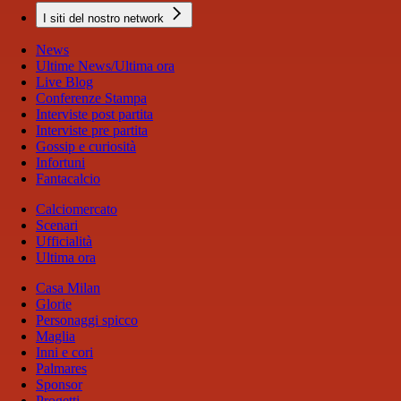
I siti del nostro network
News
Ultime News/Ultima ora
Live Blog
Conferenze Stampa
Interviste post partita
Interviste pre partita
Gossip e curiosità
Infortuni
Fantacalcio
Calciomercato
Scenari
Ufficialità
Ultima ora
Casa Milan
Glorie
Personaggi spicco
Maglia
Inni e cori
Palmares
Sponsor
Progetti