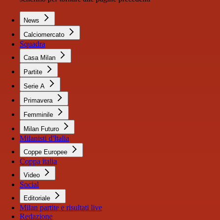
News
Calciomercato
Squadra
Casa Milan
Partite
Serie A
Primavera
Femminile
Milan Futuro
Milanisti d'Italia
Coppe Europee
Coppa italia
Video
Social
Editoriale
Milan partite e risultati live
Redazione