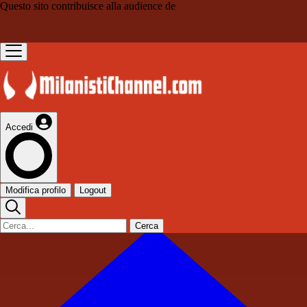
Questo sito contribuisce alla audience de
Accedi
Modifica profilo
Logout
Cerca