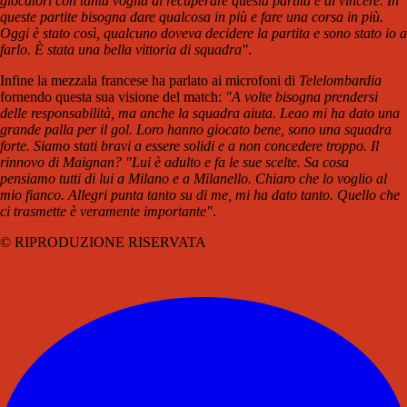
giocatori con tanta voglia di recuperare questa partita e di vincere. In
queste partite bisogna dare qualcosa in più e fare una corsa in più.
Oggi è stato così, qualcuno doveva decidere la partita e sono stato io a
farlo. È stata una bella vittoria di squadra"
.
Infine la mezzala francese ha parlato ai microfoni di
Telelombardia
fornendo questa sua visione del match:
"A volte bisogna prendersi
delle responsabilità, ma anche la squadra aiuta. Leao mi ha dato una
grande palla per il gol. Loro hanno giocato bene, sono una squadra
forte. Siamo stati bravi a essere solidi e a non concedere troppo. Il
rinnovo di Maignan? "Lui è adulto e fa le sue scelte. Sa cosa
pensiamo tutti di lui a Milano e a Milanello. Chiaro che lo voglio al
mio fianco. Allegri punta tanto su di me, mi ha dato tanto. Quello che
ci trasmette è veramente importante"
.
© RIPRODUZIONE RISERVATA