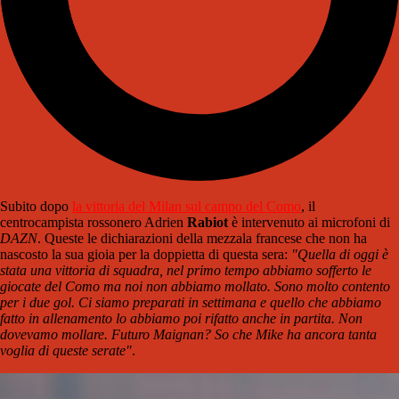
Subito dopo
la vittoria del Milan sul campo del Como
, il
centrocampista rossonero Adrien
Rabiot
è intervenuto ai microfoni di
DAZN
. Queste le dichiarazioni della mezzala francese che non ha
nascosto la sua gioia per la doppietta di questa sera:
"Quella di oggi è
stata una vittoria di squadra, nel primo tempo abbiamo sofferto le
giocate del Como ma noi non abbiamo mollato. Sono molto contento
per i due gol. Ci siamo preparati in settimana e quello che abbiamo
fatto in allenamento lo abbiamo poi rifatto anche in partita. Non
dovevamo mollare. Futuro Maignan? So che Mike ha ancora tanta
voglia di queste serate"
.