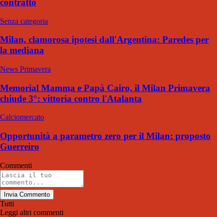
contratto
Senza categoria
Milan, clamorosa ipotesi dall'Argentina: Paredes per
la mediana
News Primavera
Memorial Mamma e Papà Cairo, il Milan Primavera
chiude 3°: vittoria contro l'Atalanta
Calciomercato
Opportunità a parametro zero per il Milan: proposto
Guerreiro
Commenti
Invia Commento
Tutti
Leggi altri commenti