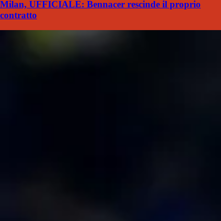
Milan, UFFICIALE: Bennacer rescinde il proprio
contratto