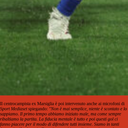
Il centrocampista ex Marsiglia è poi intervenuto anche ai microfoni di
Sport Mediaset
spiegando:
"Non è mai semplice, niente è scontato e lo
sappiamo. Il primo tempo abbiamo iniziato male, ma come sempre
ribaltiamo la partita. La fiducia mentale è tutto e poi questi gol ci
fanno piacere per il modo di difendere tutti insieme. Siamo in tanti