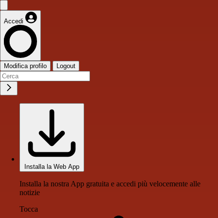
Accedi
Modifica profilo
Logout
Installa la Web App
Installa la nostra App gratuita e accedi più velocemente alle
notizie
Tocca