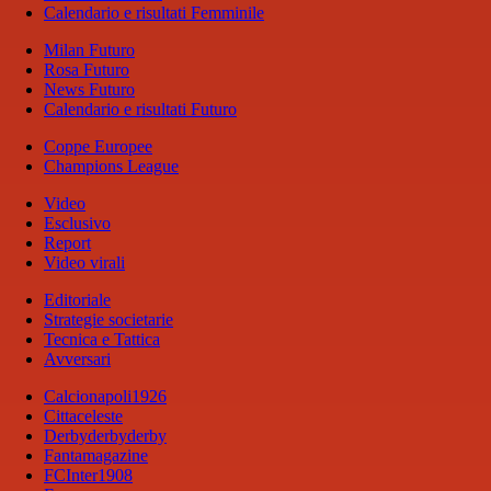
Calendario e risultati Femminile
Milan Futuro
Rosa Futuro
News Futuro
Calendario e risultati Futuro
Coppe Europee
Champions League
Video
Esclusivo
Report
Video virali
Editoriale
Strategie societarie
Tecnica e Tattica
Avversari
Calcionapoli1926
Cittaceleste
Derbyderbyderby
Fantamagazine
FCInter1908