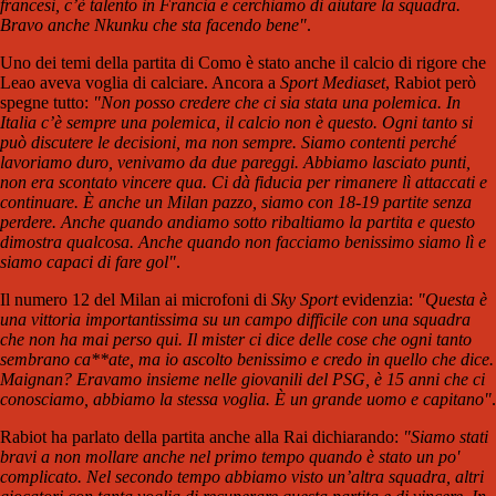
francesi, c’è talento in Francia e cerchiamo di aiutare la squadra.
Bravo anche Nkunku che sta facendo bene"
.
Uno dei temi della partita di Como è stato anche il calcio di rigore che
Leao aveva voglia di calciare. Ancora a
Sport Mediaset
, Rabiot però
spegne tutto:
"Non posso credere che ci sia stata una polemica. In
Italia c’è sempre una polemica, il calcio non è questo. Ogni tanto si
può discutere le decisioni, ma non sempre. Siamo contenti perché
lavoriamo duro, venivamo da due pareggi. Abbiamo lasciato punti,
non era scontato vincere qua. Ci dà fiducia per rimanere lì attaccati e
continuare.
È anche un Milan pazzo, siamo con 18-19 partite senza
perdere. Anche quando andiamo sotto ribaltiamo la partita e questo
dimostra qualcosa. Anche quando non facciamo benissimo siamo lì e
siamo capaci di fare gol"
.
Il numero 12 del Milan ai microfoni di
Sky Sport
evidenzia:
"Questa è
una vittoria importantissima su un campo difficile con una squadra
che non ha mai perso qui. Il mister ci dice delle cose che ogni tanto
sembrano ca**ate, ma io ascolto benissimo e credo in quello che dice.
Maignan? Eravamo insieme nelle giovanili del PSG, è 15 anni che ci
conosciamo, abbiamo la stessa voglia. È un grande uomo e capitano"
.
Rabiot ha parlato della partita anche alla Rai dichiarando:
"Siamo stati
bravi a non mollare anche nel primo tempo quando è stato un po'
complicato. Nel secondo tempo abbiamo visto un’altra squadra, altri