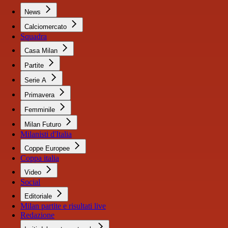
News
Calciomercato
Squadra
Casa Milan
Partite
Serie A
Primavera
Femminile
Milan Futuro
Milanisti d'Italia
Coppe Europee
Coppa italia
Video
Social
Editoriale
Milan partite e risultati live
Redazione