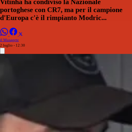
Vitinha ha condiviso la Nazionale
portoghese con CR7, ma per il campione
d'Europa c'è il rimpianto Modric...
il Musagete
2 luglio - 12:30