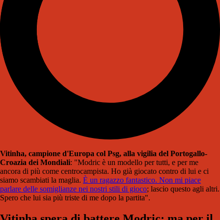
Vitinha, campione d'Europa col Psg, alla vigilia del Portogallo-
Croazia dei Mondiali
: "Modric è un modello per tutti, e per me
ancora di più come centrocampista. Ho già giocato contro di lui e ci
siamo scambiati la maglia.
È un ragazzo fantastico. Non mi piace
parlare delle somiglianze nei nostri stili di gioco
; lascio questo agli altri.
Spero che lui sia più triste di me dopo la partita".
Vitinha spera di battere Modric: ma per il