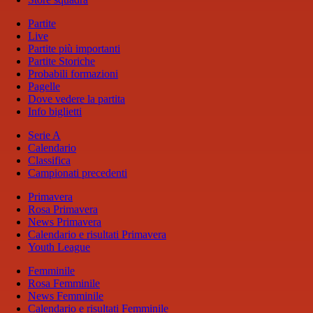
Partite
Live
Partite più importanti
Partite Storiche
Probabili formazioni
Pagelle
Dove vedere la partita
Info biglietti
Serie A
Calendario
Classifica
Campionati precedenti
Primavera
Rosa Primavera
News Primavera
Calendario e risultati Primavera
Youth League
Femminile
Rosa Femminile
News Femminile
Calendario e risultati Femminile