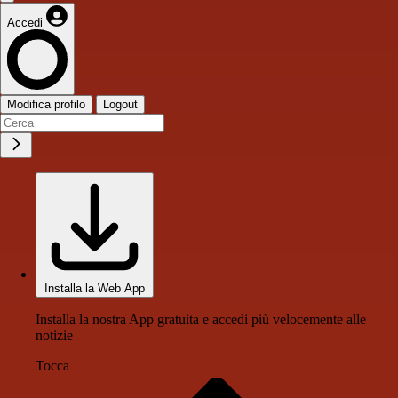
Accedi
Modifica profilo
Logout
Installa la Web App
Installa la nostra App gratuita e accedi più velocemente alle
notizie
Tocca