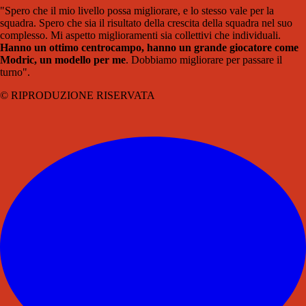
"Spero che il mio livello possa migliorare, e lo stesso vale per la
squadra. Spero che sia il risultato della crescita della squadra nel suo
complesso. Mi aspetto miglioramenti sia collettivi che individuali.
Hanno un ottimo centrocampo, hanno un grande giocatore come
Modric, un modello per me
. Dobbiamo migliorare per passare il
turno".
© RIPRODUZIONE RISERVATA