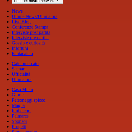
I siti del nostro network
News
Ultime News/Ultima ora
Live Blog
Conferenze Stampa
Interviste post partita
Interviste pre partita
Gossip e curiosità
Infortuni
Fantacalcio
Calciomercato
Scenari
Ufficialità
Ultima ora
Casa Milan
Glorie
Personaggi spicco
Maglia
Inni e cori
Palmares
Sponsor
Progetti
Store squadra