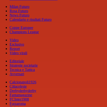
Milan Futuro
Rosa Futuro
News Futuro
Calendario e risultati Futuro
Coppe Europee
Champions League
Video
Esclusivo
Report
Video virali
Editoriale
Strategie societarie
Tecnica e Tattica
Avversari
Calcionapoli1926
Cittaceleste
Derbyderbyderby
Fantamagazine
FCInter1908
Forzaroma