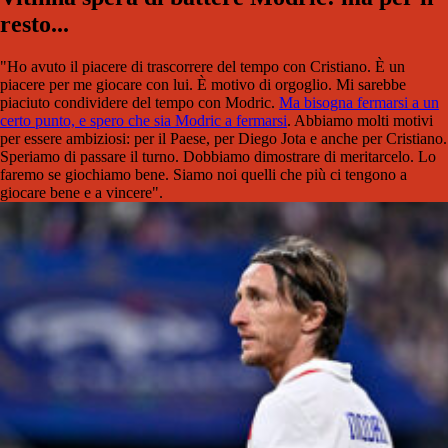
resto...
"Ho avuto il piacere di trascorrere del tempo con Cristiano. È un
piacere per me giocare con lui. È motivo di orgoglio. Mi sarebbe
piaciuto condividere del tempo con Modric.
Ma bisogna fermarsi a un
certo punto, e spero che sia Modric a fermarsi
. Abbiamo molti motivi
per essere ambiziosi: per il Paese, per Diego Jota e anche per Cristiano.
Speriamo di passare il turno. Dobbiamo dimostrare di meritarcelo. Lo
faremo se giochiamo bene. Siamo noi quelli che più ci tengono a
giocare bene e a vincere".