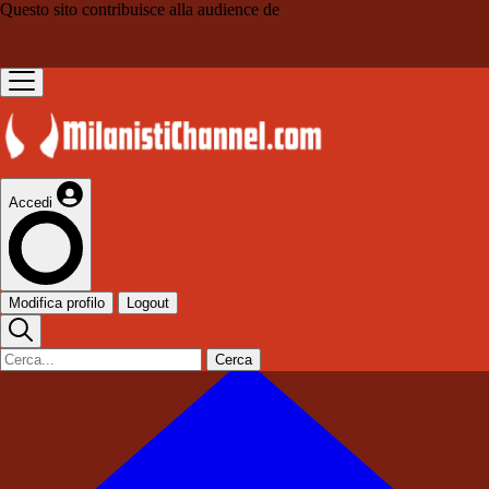
Questo sito contribuisce alla audience de
Accedi
Modifica profilo
Logout
Cerca