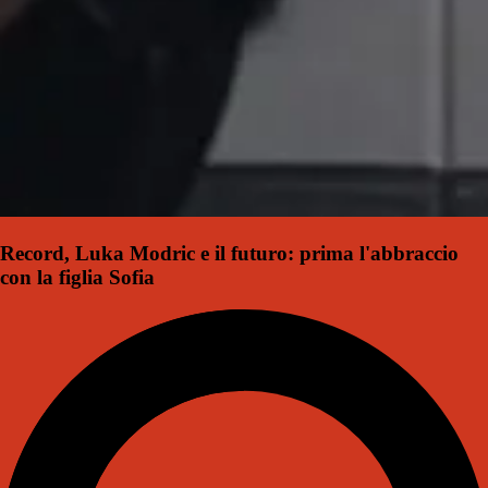
Record, Luka Modric e il futuro: prima l'abbraccio
con la figlia Sofia