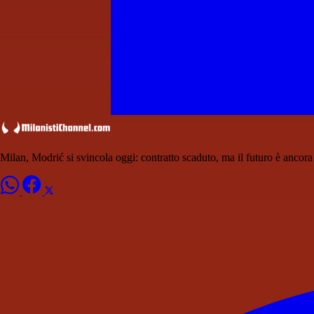
Milan, Modrić si svincola oggi: contratto scaduto, ma il futuro è ancora