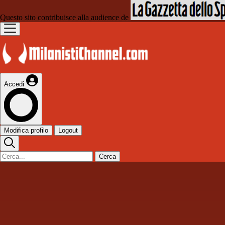
Questo sito contribuisce alla audience de
Accedi
Modifica profilo
Logout
Cerca