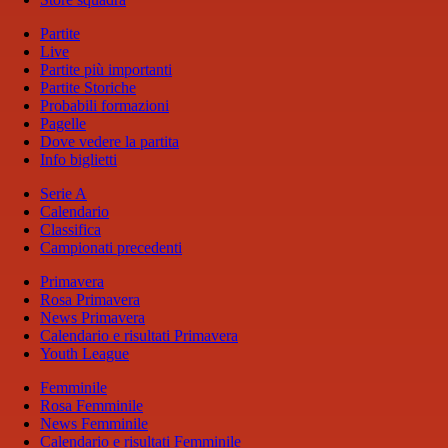
Partite
Live
Partite più importanti
Partite Storiche
Probabili formazioni
Pagelle
Dove vedere la partita
Info biglietti
Serie A
Calendario
Classifica
Campionati precedenti
Primavera
Rosa Primavera
News Primavera
Calendario e risultati Primavera
Youth League
Femminile
Rosa Femminile
News Femminile
Calendario e risultati Femminile