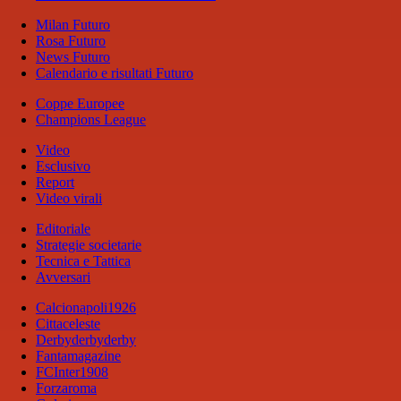
Milan Futuro
Rosa Futuro
News Futuro
Calendario e risultati Futuro
Coppe Europee
Champions League
Video
Esclusivo
Report
Video virali
Editoriale
Strategie societarie
Tecnica e Tattica
Avversari
Calcionapoli1926
Cittaceleste
Derbyderbyderby
Fantamagazine
FCInter1908
Forzaroma