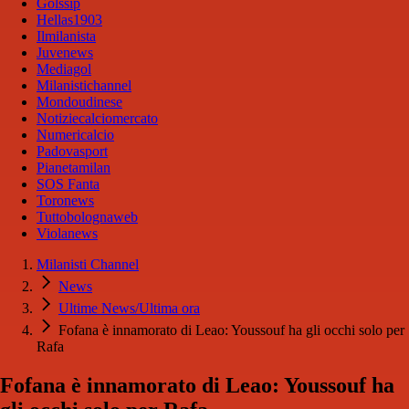
Golssip
Hellas1903
Ilmilanista
Juvenews
Mediagol
Milanistichannel
Mondoudinese
Notiziecalciomercato
Numericalcio
Padovasport
Pianetamilan
SOS Fanta
Toronews
Tuttobolognaweb
Violanews
Milanisti Channel
News
Ultime News/Ultima ora
Fofana è innamorato di Leao: Youssouf ha gli occhi solo per
Rafa
Fofana è innamorato di Leao: Youssouf ha