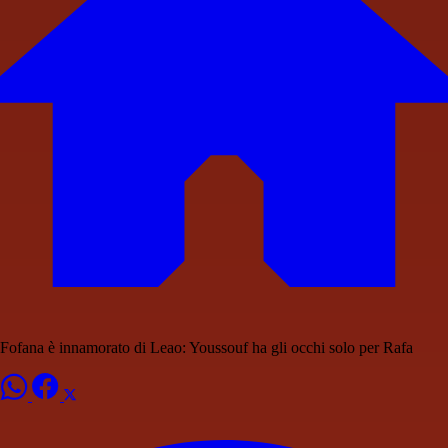
Fofana è innamorato di Leao: Youssouf ha gli occhi solo per Rafa