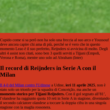
Cupido come si sa però non ha solo una freccia al suo arco e Youssouf
deve ancora capire chi ama di più, perché se è vero che in questo
momento Leao è il suo preferito, Reijnders si avvicina di molto. Degli
altri 4 assist non citati, sono ben 3 quelli serviti a Tijjani (Empoli,
Verona e Roma), mentre uno solo ad Abraham (Inter)
Il record di Reijnders in Serie A con il
Milan
Il 4-0 del Milan contro l'Udinese
a Udine,
ieri 11 aprile 2025
, non è
stato solo un trionfo per la squadra di Conceição, ma anche un
momento storico per Tijjani Reijnders.
Con il gol segnato all’81’,
l’olandese ha raggiunto quota 10 reti in Serie A in stagione, diventando
il secondo calciatore olandese a toccare la doppia cifra in una singola
stagione con la maglia rossonera.