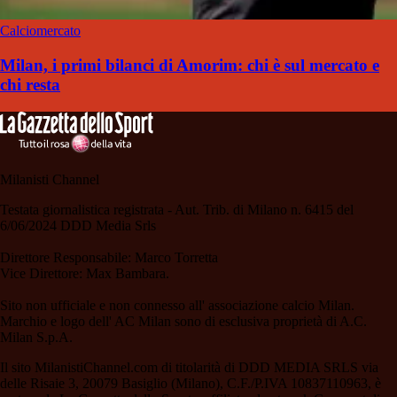
Calciomercato
Milan, i primi bilanci di Amorim: chi è sul mercato e
chi resta
Milanisti Channel
Testata giornalistica registrata - Aut. Trib. di Milano n. 6415 del
6/06/2024 DDD Media Srls
Direttore Responsabile: Marco Torretta
Vice Direttore: Max Bambara.
Sito non ufficiale e non connesso all' associazione calcio Milan.
Marchio e logo dell' AC Milan sono di esclusiva proprietà di A.C.
Milan S.p.A.
Il sito MilanistiChannel.com di titolarità di DDD MEDIA SRLS via
delle Risaie 3, 20079 Basiglio (Milano), C.F./P.IVA 10837110963, è