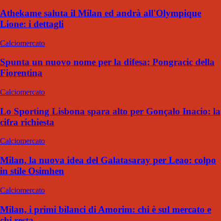
Athekame saluta il Milan ed andrà all'Olympique
Lione: i dettagli
Calciomercato
Spunta un nuovo nome per la difesa: Pongracic della
Fiorentina
Calciomercato
Lo Sporting Lisbona spara alto per Gonçalo Inacio: la
cifra richiesta
Calciomercato
Milan, la nuova idea del Galatasaray per Leao: colpo
in stile Osimhen
Calciomercato
Milan, i primi bilanci di Amorim: chi è sul mercato e
chi resta