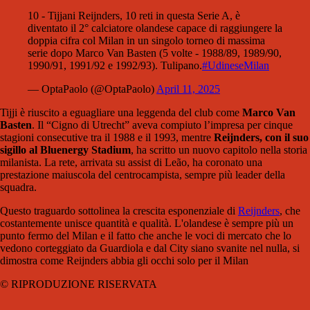
10 - Tijjani Reijnders, 10 reti in questa Serie A, è
diventato il 2° calciatore olandese capace di raggiungere la
doppia cifra col Milan in un singolo torneo di massima
serie dopo Marco Van Basten (5 volte - 1988/89, 1989/90,
1990/91, 1991/92 e 1992/93). Tulipano.
#UdineseMilan
— OptaPaolo (@OptaPaolo)
April 11, 2025
Tijji è riuscito a eguagliare una leggenda del club come
Marco Van
Basten
. Il “Cigno di Utrecht” aveva compiuto l’impresa per cinque
stagioni consecutive tra il 1988 e il 1993, mentre
Reijnders, con il suo
sigillo al Bluenergy Stadium
, ha scritto un nuovo capitolo nella storia
milanista. La rete, arrivata su assist di Leão, ha coronato una
prestazione maiuscola del centrocampista, sempre più leader della
squadra.
Questo traguardo sottolinea la crescita esponenziale di
Reijnders
, che
costantemente unisce quantità e qualità. L'olandese è sempre più un
punto fermo del Milan e il fatto che anche le voci di mercato che lo
vedono corteggiato da Guardiola e dal City siano svanite nel nulla, si
dimostra come Reijnders abbia gli occhi solo per il Milan
© RIPRODUZIONE RISERVATA