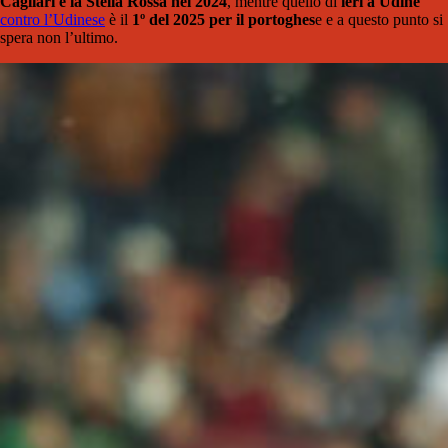
Cagliari e la Stella Rossa nel 2024
, mentre quello di
ieri a Udine
contro l’Udinese
è il
1º del 2025 per il portoghes
e e a questo punto si
spera non l’ultimo.