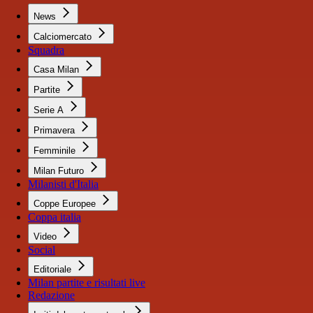
News
Calciomercato
Squadra
Casa Milan
Partite
Serie A
Primavera
Femminile
Milan Futuro
Milanisti d'Italia
Coppe Europee
Coppa italia
Video
Social
Editoriale
Milan partite e risultati live
Redazione