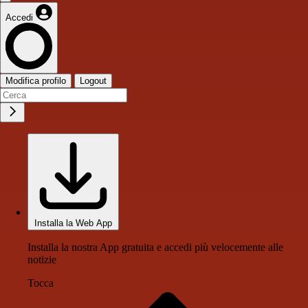
Accedi
Modifica profilo
Logout
Installa la Web App
Installa la nostra App gratuita e accedi più velocemente alle
notizie
Tocca