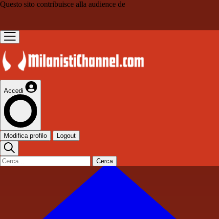
Questo sito contribuisce alla audience de
Accedi
Modifica profilo
Logout
Cerca