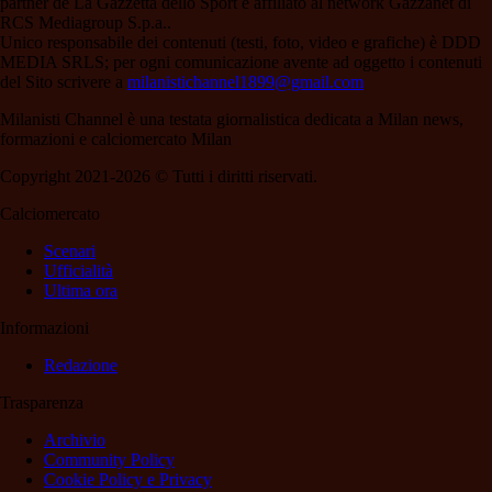
partner de La Gazzetta dello Sport e affiliato al network Gazzanet di
RCS Mediagroup S.p.a..
Unico responsabile dei contenuti (testi, foto, video e grafiche) è DDD
MEDIA SRLS; per ogni comunicazione avente ad oggetto i contenuti
del Sito scrivere a
milanistichannel1899@gmail.com
Milanisti Channel è una testata giornalistica dedicata a Milan news,
formazioni e calciomercato Milan
Copyright 2021-2026 © Tutti i diritti riservati.
Calciomercato
Scenari
Ufficialità
Ultima ora
Informazioni
Redazione
Trasparenza
Archivio
Community Policy
Cookie Policy e Privacy