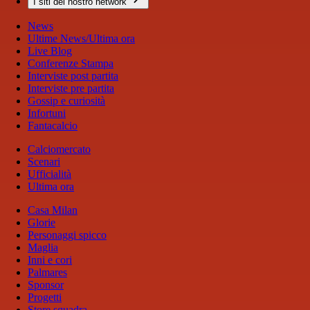
I siti del nostro network
News
Ultime News/Ultima ora
Live Blog
Conferenze Stampa
Interviste post partita
Interviste pre partita
Gossip e curiosità
Infortuni
Fantacalcio
Calciomercato
Scenari
Ufficialità
Ultima ora
Casa Milan
Glorie
Personaggi spicco
Maglia
Inni e cori
Palmares
Sponsor
Progetti
Store squadra