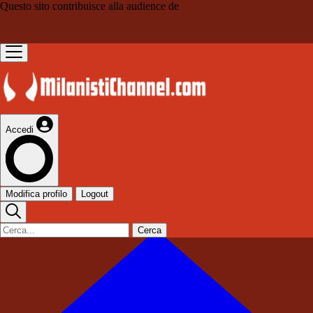
Questo sito contribuisce alla audience de
Accedi
Modifica profilo
Logout
Cerca