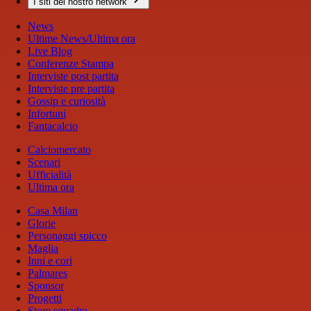
I siti del nostro network
News
Ultime News/Ultima ora
Live Blog
Conferenze Stampa
Interviste post partita
Interviste pre partita
Gossip e curiosità
Infortuni
Fantacalcio
Calciomercato
Scenari
Ufficialità
Ultima ora
Casa Milan
Glorie
Personaggi spicco
Maglia
Inni e cori
Palmares
Sponsor
Progetti
Store squadra