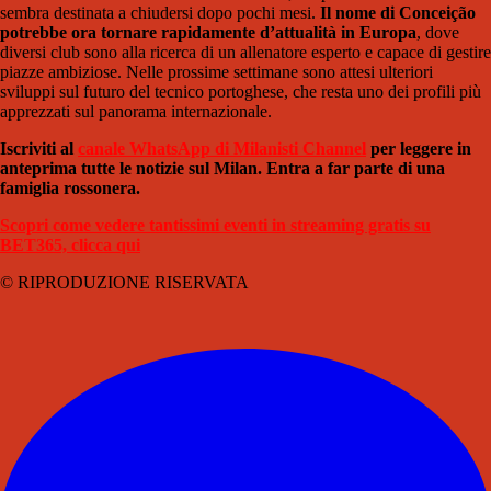
sembra destinata a chiudersi dopo pochi mesi.
Il nome di Conceição
potrebbe ora tornare rapidamente d’attualità in Europa
, dove
diversi club sono alla ricerca di un allenatore esperto e capace di gestire
piazze ambiziose. Nelle prossime settimane sono attesi ulteriori
sviluppi sul futuro del tecnico portoghese, che resta uno dei profili più
apprezzati sul panorama internazionale.
Iscriviti al
canale WhatsApp di Milanisti Channel
per leggere in
anteprima tutte le notizie sul Milan. Entra a far parte di una
famiglia rossonera.
Scopri come vedere tantissimi eventi in streaming gratis su
BET365, clicca qui
© RIPRODUZIONE RISERVATA