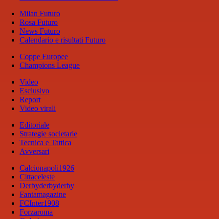
Milan Futuro
Rosa Futuro
News Futuro
Calendario e risultati Futuro
Coppe Europee
Champions League
Video
Esclusivo
Report
Video virali
Editoriale
Strategie societarie
Tecnica e Tattica
Avversari
Calcionapoli1926
Cittaceleste
Derbyderbyderby
Fantamagazine
FCInter1908
Forzaroma