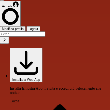
Accedi
Modifica profilo
Logout
Installa la Web App
Installa la nostra App gratuita e accedi più velocemente alle
notizie
Tocca