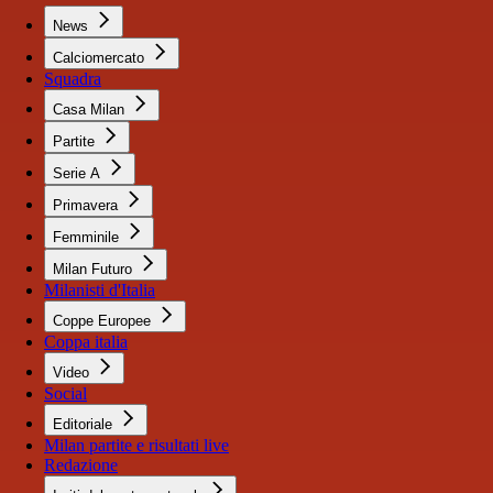
News
Calciomercato
Squadra
Casa Milan
Partite
Serie A
Primavera
Femminile
Milan Futuro
Milanisti d'Italia
Coppe Europee
Coppa italia
Video
Social
Editoriale
Milan partite e risultati live
Redazione