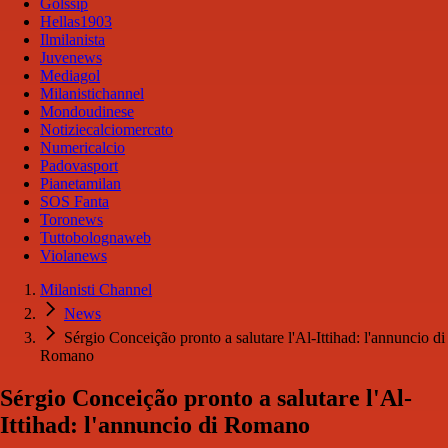
Golssip
Hellas1903
Ilmilanista
Juvenews
Mediagol
Milanistichannel
Mondoudinese
Notiziecalciomercato
Numericalcio
Padovasport
Pianetamilan
SOS Fanta
Toronews
Tuttobolognaweb
Violanews
Milanisti Channel
News
Sérgio Conceição pronto a salutare l'Al-Ittihad: l'annuncio di
Romano
Sérgio Conceição pronto a salutare l'Al-
Ittihad: l'annuncio di Romano