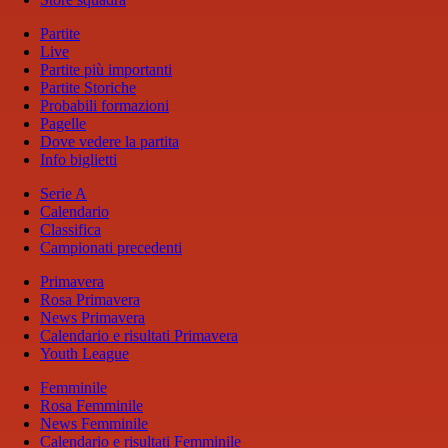
Partite
Live
Partite più importanti
Partite Storiche
Probabili formazioni
Pagelle
Dove vedere la partita
Info biglietti
Serie A
Calendario
Classifica
Campionati precedenti
Primavera
Rosa Primavera
News Primavera
Calendario e risultati Primavera
Youth League
Femminile
Rosa Femminile
News Femminile
Calendario e risultati Femminile