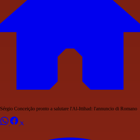
Sérgio Conceição pronto a salutare l'Al-Ittihad: l'annuncio di Romano