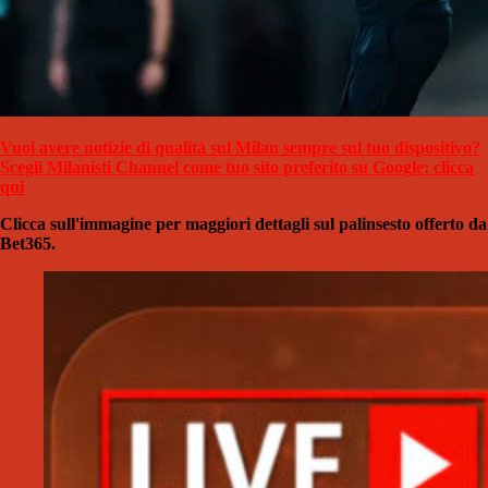
Vuoi avere notizie di qualità sul Milan sempre sul tuo dispositivo?
Scegli Milanisti Channel come tuo sito preferito su Google: clicca
qui
Clicca sull'immagine per maggiori dettagli sul palinsesto offerto da
Bet365.