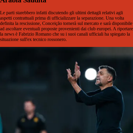
Arabia Saudita
Le parti starebbero infatti discutendo gli ultimi dettagli relativi agli
aspetti contrattuali prima di ufficializzare la separazione. Una volta
definita la rescissione, Conceição tornerà sul mercato e sarà disponibile
ad ascoltare eventuali proposte provenienti dai club europei. A riportare
la news è Fabrizio Romano che su i suoi canali ufficiali ha spiegato la
situazione sull'ex tecnico rossonero.