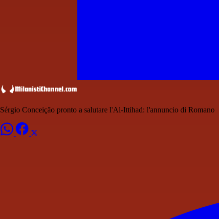
Sérgio Conceição pronto a salutare l'Al-Ittihad: l'annuncio di Romano