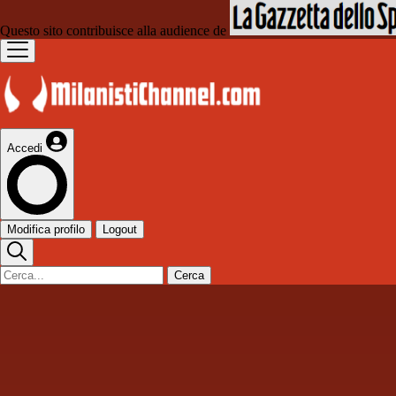
Questo sito contribuisce alla audience de
Accedi
Modifica profilo
Logout
Cerca