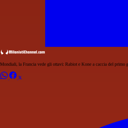
Mondiali, la Francia vede gli ottavi: Rabiot e Kone a caccia del primo g