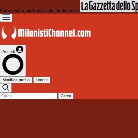
Questo sito contribuisce alla audience de
Accedi
Modifica profilo
Logout
Cerca