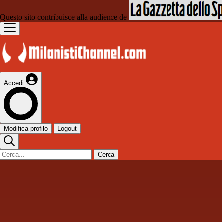
Questo sito contribuisce alla audience de
Accedi
Modifica profilo
Logout
Cerca