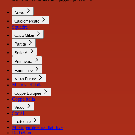
News
Calciomercato
Squadra
Casa Milan
Partite
Serie A
Primavera
Femminile
Milan Futuro
Milanisti d'Italia
Coppe Europee
Coppa italia
Video
Social
Editoriale
Milan partite e risultati live
Redazione