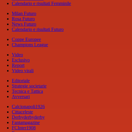
Calendario e risultati Femminile
Milan Futuro
Rosa Futuro
News Futuro
Calendario e risultati Futuro
Coppe Europee
Champions League
Video
Esclusivo
Report
Video virali
Editoriale
Strategie societarie
Tecnica e Tattica
Avversari
Calcionapoli1926
Cittaceleste
Derbyderbyderby
Fantamagazine
FCInter1908