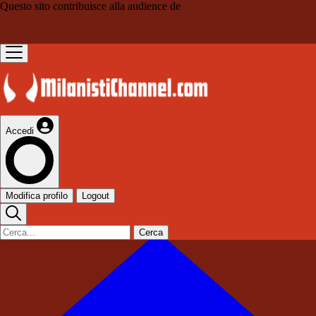
Questo sito contribuisce alla audience de
Accedi
Modifica profilo
Logout
Cerca