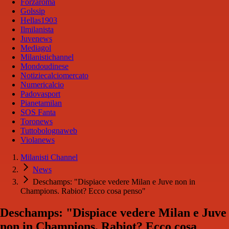
Forzaroma
Golssip
Hellas1903
Ilmilanista
Juvenews
Mediagol
Milanistichannel
Mondoudinese
Notiziecalciomercato
Numericalcio
Padovasport
Pianetamilan
SOS Fanta
Toronews
Tuttobolognaweb
Violanews
Milanisti Channel
News
Deschamps: "Dispiace vedere Milan e Juve non in
Champions. Rabiot? Ecco cosa penso"
Deschamps: "Dispiace vedere Milan e Juve
non in Champions. Rabiot? Ecco cosa