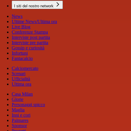
I siti del nostro network
News
Ultime News/Ultima ora
Live Blog
Conferenze Stampa
Interviste post partita
Interviste pre partita
Gossip e curiosità
Infortuni
Fantacalcio
Calciomercato
Scenari
Ufficialità
Ultima ora
Casa Milan
Glorie
Personaggi spicco
Maglia
Inni e cori
Palmares
Sponsor
Progetti