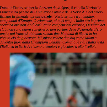
Durante l'intervista per la
Gazzetta dello Sport
, il ct della Nazionale
Francese ha parlato della situazione attuale della
Serie A
e del calcio
italiano in generale. Le sue
parole
:
"Resta sempre tra i migliori
campionati d'Europa. Ovviamente, ai miei tempi l'Italia era la prima
scelta ed ora non è più così. Nelle competizioni europee, i risultati dei
club non sono buoni e preferisco non parlare della Nazionale. Però
anche noi francesi abbiamo saltato due Mondiali di fila ed io ho
vissuto ciò da giocatore. Mi spiace vedere due big come Milan e
Juventus fuori dalla Champions League. Comunque sia, l'Italia resta
l'Italia ed in Serie A ci sono allenatori e giocatori d'alto livello".