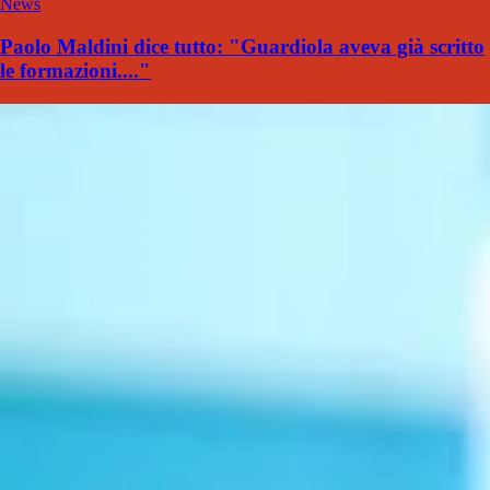
News
Paolo Maldini dice tutto: "Guardiola aveva già scritto
le formazioni...."