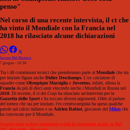
penso"
Nel corso di una recente intervista, il ct che
ha vinto il Mondiale con la Francia nel
2018 ha rilasciato alcune dichiarazioni
Jacopo Del Monaco
7 giugno - 16:50
Tra i 48 commissari tecnici che prenderanno parte al
Mondiale
che sta
per iniziare figura anche
Didier Deschamps
. L'ex calciatore di
squadre come
Olympique Marsiglia
e
Juventus
, infatti, allena la
Francia
da più di dieci anni vincendo anche i Mondiali in Russia nel
2018
. Di recente, il ct dei
Coqs
ha rilasciato un'intervista per la
Gazzetta dello Sport
e ha toccato diversi argomenti. Oltre al parlare
del torneo che sta per iniziare, l'ex centrocampista ha speso qualche
parole sul calcio italiano e su
Adrien Rabiot
, giocatore del
Milan
che
ha convocato per il Mondiale.
Scopri come vedere tantissimi eventi in streaming gratis su Bet
365. Per farlo, clicca qui