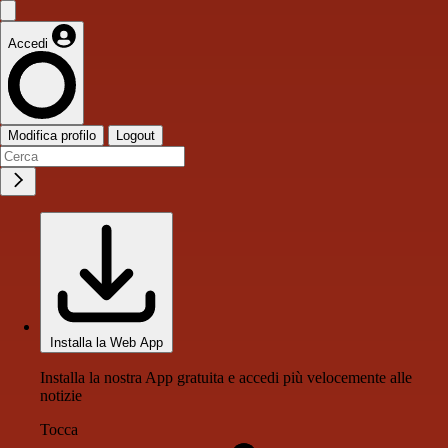
Accedi
Modifica profilo
Logout
Installa la Web App
Installa la nostra App gratuita e accedi più velocemente alle
notizie
Tocca