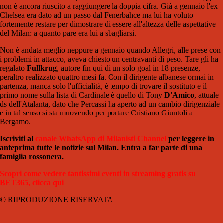
non è ancora riuscito a raggiungere la doppia cifra. Già a gennaio l'ex
Chelsea era dato ad un passo dal Fenerbahce ma lui ha voluto
fortemente restare per dimostrare di essere all'altezza delle aspettative
del Milan: a quanto pare era lui a sbagliarsi.
Non è andata meglio neppure a gennaio quando Allegri, alle prese con
i problemi in attacco, aveva chiesto un centravanti di peso. Tare gli ha
regalato
Fullkrug
, autore fin qui di un solo goal in 18 presenze,
peraltro realizzato quattro mesi fa. Con il dirigente albanese ormai in
partenza, manca solo l'ufficialità, è tempo di trovare il sostituto e il
primo nome sulla lista di Cardinale è quello di Tony
D'Amico
, attuale
ds dell'Atalanta, dato che Percassi ha aperto ad un cambio dirigenziale
e in tal senso si sta muovendo per portare Cristiano Giuntoli a
Bergamo.
Iscriviti al
canale WhatsApp di Milanisti Channel
per leggere in
anteprima tutte le notizie sul Milan. Entra a far parte di una
famiglia rossonera.
Scopri come vedere tantissimi eventi in streaming gratis su
BET365, clicca qui
© RIPRODUZIONE RISERVATA