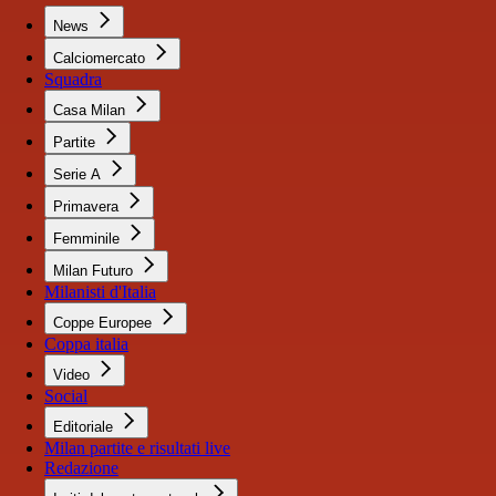
News
Calciomercato
Squadra
Casa Milan
Partite
Serie A
Primavera
Femminile
Milan Futuro
Milanisti d'Italia
Coppe Europee
Coppa italia
Video
Social
Editoriale
Milan partite e risultati live
Redazione