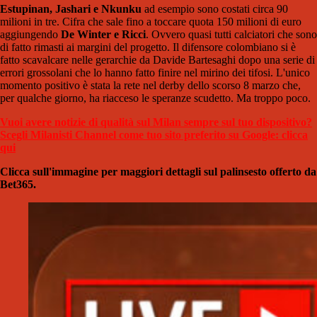
Estupinan, Jashari e Nkunku
ad esempio sono costati circa 90
milioni in tre. Cifra che sale fino a toccare quota 150 milioni di euro
aggiungendo
De Winter e Ricci
. Ovvero quasi tutti calciatori che sono
di fatto rimasti ai margini del progetto. Il difensore colombiano si è
fatto scavalcare nelle gerarchie da Davide Bartesaghi dopo una serie di
errori grossolani che lo hanno fatto finire nel mirino dei tifosi. L'unico
momento positivo è stata la rete nel derby dello scorso 8 marzo che,
per qualche giorno, ha riacceso le speranze scudetto. Ma troppo poco.
Vuoi avere notizie di qualità sul Milan sempre sul tuo dispositivo?
Scegli Milanisti Channel come tuo sito preferito su Google: clicca
qui
Clicca sull'immagine per maggiori dettagli sul palinsesto offerto da
Bet365.