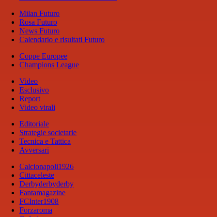
Milan Futuro
Rosa Futuro
News Futuro
Calendario e risultati Futuro
Coppe Europee
Champions League
Video
Esclusivo
Report
Video virali
Editoriale
Strategie societarie
Tecnica e Tattica
Avversari
Calcionapoli1926
Cittaceleste
Derbyderbyderby
Fantamagazine
FCInter1908
Forzaroma