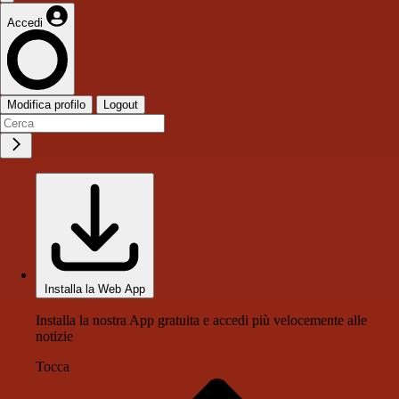
Accedi
Modifica profilo
Logout
Installa la Web App
Installa la nostra App gratuita e accedi più velocemente alle
notizie
Tocca