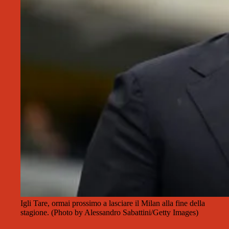
Igli Tare, ormai prossimo a lasciare il Milan alla fine della
stagione. (Photo by Alessandro Sabattini/Getty Images)