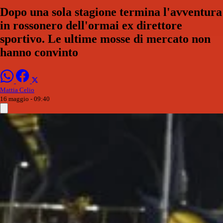
Dopo una sola stagione termina l'avventura
in rossonero dell'ormai ex direttore
sportivo. Le ultime mosse di mercato non
hanno convinto
Mattia Celio
16 maggio - 09:40