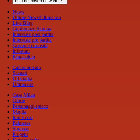
I siti del nostro network
News
Ultime News/Ultima ora
Live Blog
Conferenze Stampa
Interviste post partita
Interviste pre partita
Gossip e curiosità
Infortuni
Fantacalcio
Calciomercato
Scenari
Ufficialità
Ultima ora
Casa Milan
Glorie
Personaggi spicco
Maglia
Inni e cori
Palmares
Sponsor
Progetti
Store squadra