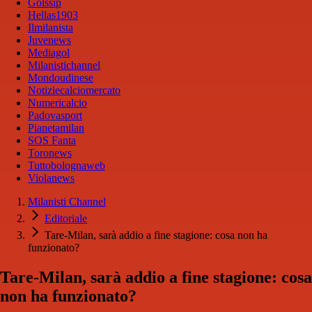
Golssip
Hellas1903
Ilmilanista
Juvenews
Mediagol
Milanistichannel
Mondoudinese
Notiziecalciomercato
Numericalcio
Padovasport
Pianetamilan
SOS Fanta
Toronews
Tuttobolognaweb
Violanews
Milanisti Channel
Editoriale
Tare-Milan, sarà addio a fine stagione: cosa non ha
funzionato?
Tare-Milan, sarà addio a fine stagione: cosa
non ha funzionato?