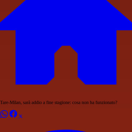
Tare-Milan, sarà addio a fine stagione: cosa non ha funzionato?