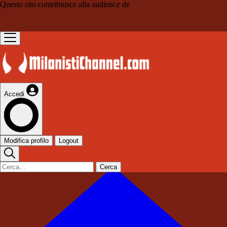
Questo sito contribuisce alla audience de
Accedi
Modifica profilo
Logout
Cerca