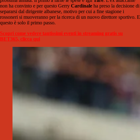
prossima annata. Il primo a farne le spese è Igli
Tare
. L'ex attaccante
non ha convinto e per questo Gerry
Cardinale
ha preso la decisione di
separarsi dal dirigente albanese, motivo per cui a fine stagione i
rossoneri si muoveranno per la ricerca di un nuovo direttore sportivo. E
questo è solo il primo passo.
Scopri come vedere tantissimi eventi in streaming gratis su
BET365, clicca qui