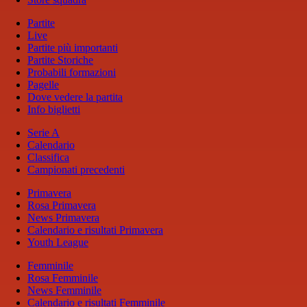
Partite
Live
Partite più importanti
Partite Storiche
Probabili formazioni
Pagelle
Dove vedere la partita
Info biglietti
Serie A
Calendario
Classifica
Campionati precedenti
Primavera
Rosa Primavera
News Primavera
Calendario e risultati Primavera
Youth League
Femminile
Rosa Femminile
News Femminile
Calendario e risultati Femminile