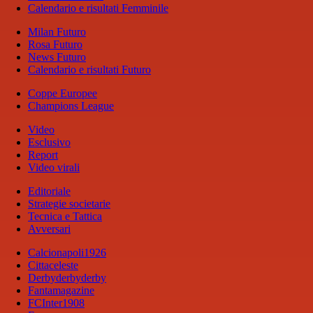
Calendario e risultati Femminile
Milan Futuro
Rosa Futuro
News Futuro
Calendario e risultati Futuro
Coppe Europee
Champions League
Video
Esclusivo
Report
Video virali
Editoriale
Strategie societarie
Tecnica e Tattica
Avversari
Calcionapoli1926
Cittaceleste
Derbyderbyderby
Fantamagazine
FCInter1908