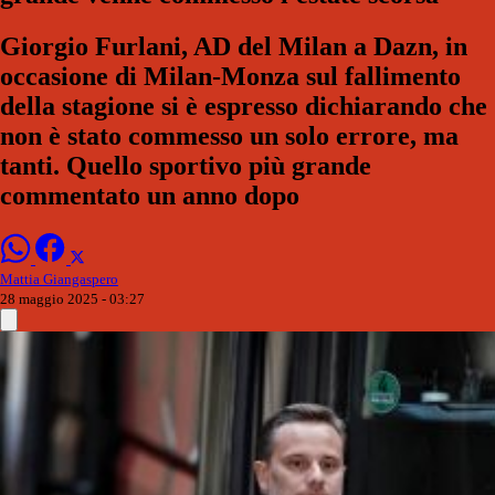
Giorgio Furlani, AD del Milan a Dazn, in
occasione di Milan-Monza sul fallimento
della stagione si è espresso dichiarando che
non è stato commesso un solo errore, ma
tanti. Quello sportivo più grande
commentato un anno dopo
Mattia Giangaspero
28 maggio 2025 - 03:27