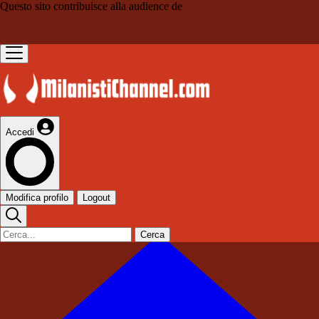
Questo sito contribuisce alla audience de
Accedi
Modifica profilo
Logout
Cerca