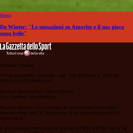
News
De Winter: "Le sensazioni su Amorim e il suo gioco
sono belle"
Milanisti Channel
Testata giornalistica registrata - Aut. Trib. di Milano n. 6415 del
6/06/2024 DDD Media Srls
Direttore Responsabile: Marco Torretta
Vice Direttore: Max Bambara.
Sito non ufficiale e non connesso all' associazione calcio Milan.
Marchio e logo dell' AC Milan sono di esclusiva proprietà di A.C.
Milan S.p.A.
Il sito MilanistiChannel.com di titolarità di DDD MEDIA SRLS via