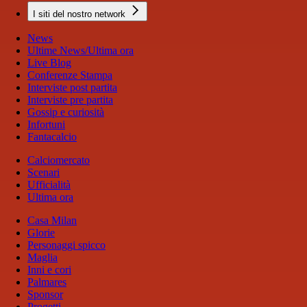
I siti del nostro network
News
Ultime News/Ultima ora
Live Blog
Conferenze Stampa
Interviste post partita
Interviste pre partita
Gossip e curiosità
Infortuni
Fantacalcio
Calciomercato
Scenari
Ufficialità
Ultima ora
Casa Milan
Glorie
Personaggi spicco
Maglia
Inni e cori
Palmares
Sponsor
Progetti