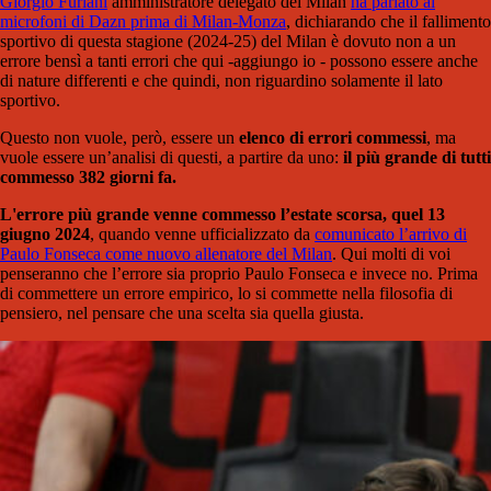
Giorgio Furlani
amministratore delegato del Milan
ha parlato ai
microfoni di Dazn prima di Milan-Monza
, dichiarando che il fallimento
sportivo di questa stagione (2024-25) del Milan è dovuto non a un
errore bensì a tanti errori che qui -aggiungo io - possono essere anche
di nature differenti e che quindi, non riguardino solamente il lato
sportivo.
Questo non vuole, però, essere un
elenco di errori commessi
, ma
vuole essere un’analisi di questi, a partire da uno:
il più grande di tutti
commesso 382 giorni fa.
L'errore più grande venne commesso l’estate scorsa, quel 13
giugno 2024
, quando venne ufficializzato da
comunicato l’arrivo di
Paulo Fonseca come nuovo allenatore del Milan
. Qui molti di voi
penseranno che l’errore sia proprio Paulo Fonseca e invece no. Prima
di commettere un errore empirico, lo si commette nella filosofia di
pensiero, nel pensare che una scelta sia quella giusta.