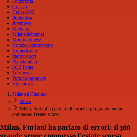
Forzaroma
Golssip
Hellas1903
Ilmilanista
Juvenews
Mediagol
Milanistichannel
Mondoudinese
Notiziecalciomercato
Numericalcio
Padovasport
Pianetamilan
SOS Fanta
Toronews
Tuttobolognaweb
Violanews
Milanisti Channel
News
Milan, Furlani ha parlato di errori: il più grande venne
commesso l'estate scorsa
Milan, Furlani ha parlato di errori: il più
grande venne commesso l'estate scorsa