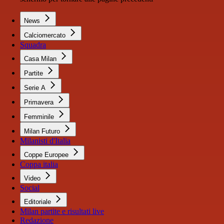
News
Calciomercato
Squadra
Casa Milan
Partite
Serie A
Primavera
Femminile
Milan Futuro
Milanisti d'Italia
Coppe Europee
Coppa italia
Video
Social
Editoriale
Milan partite e risultati live
Redazione