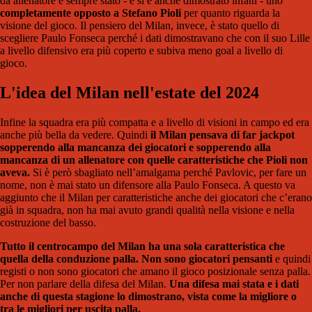
da allenatore è sempre stato - e si è anche dimostrato infatti - uno
completamente opposto a Stefano Pioli
per quanto riguarda la
visione del gioco. Il pensiero del Milan, invece, è stato quello di
scegliere Paulo Fonseca perché i dati dimostravano che con il suo Lille
a livello difensivo era più coperto e subiva meno goal a livello di
gioco.
L'idea del Milan nell'estate del 2024
Infine la squadra era più compatta e a livello di visioni in campo ed era
anche più bella da vedere. Q
uindi
il Milan pensava di far jackpot
sopperendo alla mancanza dei giocatori e sopperendo alla
mancanza di un allenatore con quelle caratteristiche che Pioli non
aveva.
Si è però sbagliato nell’amalgama perché Pavlovic, per fare un
nome, non è mai stato un difensore alla Paulo Fonseca. A questo va
aggiunto che il Milan per caratteristiche anche dei giocatori che c’erano
già in squadra, non ha mai avuto grandi qualità nella visione e nella
costruzione del basso.
Tutto il centrocampo del Milan ha una sola caratteristica che
quella della conduzione palla. Non sono giocatori pensanti
e quindi
registi o non sono giocatori che amano il gioco posizionale senza palla.
Per non parlare della difesa del Milan.
Una difesa mai stata e i dati
anche di questa stagione lo dimostrano, vista come la migliore o
tra le migliori per uscita palla.