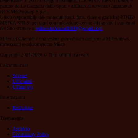
delle Risaie 3, 20079 Basiglio (Milano), C.F./P.IVA 10837110963, è
partner de La Gazzetta dello Sport e affiliato al network Gazzanet di
RCS Mediagroup S.p.a..
Unico responsabile dei contenuti (testi, foto, video e grafiche) è DDD
MEDIA SRLS; per ogni comunicazione avente ad oggetto i contenuti
del Sito scrivere a
milanistichannel1899@gmail.com
Milanisti Channel è una testata giornalistica dedicata a Milan news,
formazioni e calciomercato Milan
Copyright 2021-2026 © Tutti i diritti riservati.
Calciomercato
Scenari
Ufficialità
Ultima ora
Informazioni
Redazione
Trasparenza
Archivio
Community Policy