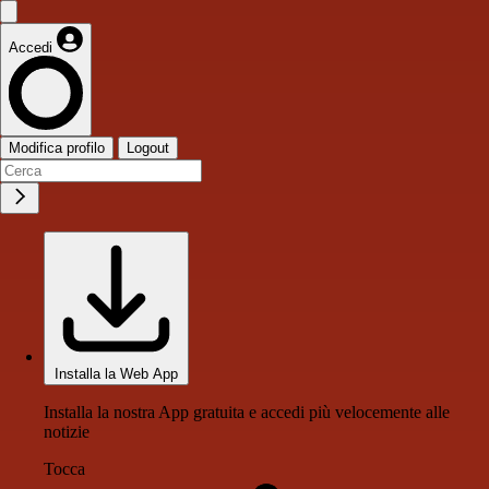
Accedi
Modifica profilo
Logout
Installa la Web App
Installa la nostra App gratuita e accedi più velocemente alle
notizie
Tocca