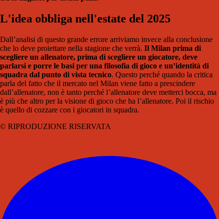
L'idea obbliga nell'estate del 2025
Dall’analisi di questo grande errore arriviamo invece alla conclusione
che lo deve proiettare nella stagione che verrà.
Il Milan prima di
scegliere un allenatore, prima di scegliere un giocatore, deve
parlarsi e porre le basi per una filosofia di gioco e un’identità di
squadra dal punto di vista tecnico
. Questo perché quando la critica
parla del fatto che il mercato nel Milan viene fatto a prescindere
dall’allenatore, non è tanto perché l’allenatore deve metterci bocca, ma
è più che altro per la visione di gioco che ha l’allenatore. Poi il rischio
è quello di cozzare con i giocatori in squadra.
© RIPRODUZIONE RISERVATA