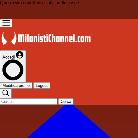
Questo sito contribuisce alla audience de
Accedi
Modifica profilo
Logout
Cerca