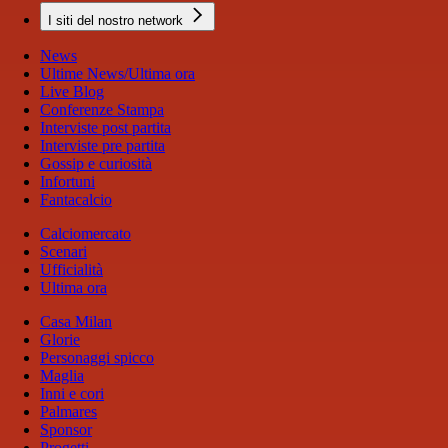
I siti del nostro network
News
Ultime News/Ultima ora
Live Blog
Conferenze Stampa
Interviste post partita
Interviste pre partita
Gossip e curiosità
Infortuni
Fantacalcio
Calciomercato
Scenari
Ufficialità
Ultima ora
Casa Milan
Glorie
Personaggi spicco
Maglia
Inni e cori
Palmares
Sponsor
Progetti