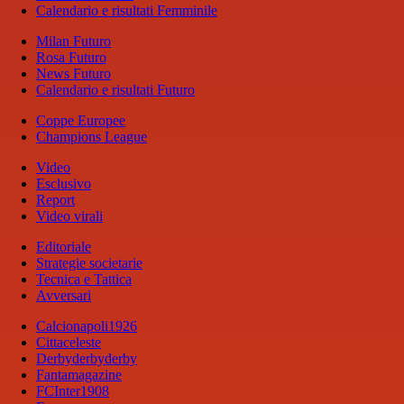
Calendario e risultati Femminile
Milan Futuro
Rosa Futuro
News Futuro
Calendario e risultati Futuro
Coppe Europee
Champions League
Video
Esclusivo
Report
Video virali
Editoriale
Strategie societarie
Tecnica e Tattica
Avversari
Calcionapoli1926
Cittaceleste
Derbyderbyderby
Fantamagazine
FCInter1908