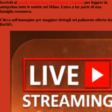
Iscriviti al
canale WhatsApp di Milanisti Channel
per leggere in
anteprima tutte le notizie sul Milan. Entra a far parte di una
famiglia rossonera.
Clicca sull'immagine per maggiori dettagli sul palinsesto offerto da
Bet365.