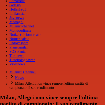
Forzaroma
Golssip
Hellas1903
Ilmilanista
Juvenews
Mediagol
Milanistichannel
Mondoudinese
Notiziecalciomercato
Numericalcio
Padovasport
Pianetamilan
SOS Fanta
Toronews
Tuttobolognaweb
Violanews
Milanisti Channel
News
Milan, Allegri non vince sempre l'ultima partita di
campionato: il suo rendimento
Milan, Allegri non vince sempre l'ultima
partita di campionato: il suo rendimento