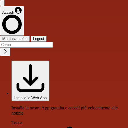
Accedi
Modifica profilo
Logout
Installa la Web App
Installa la nostra App gratuita e accedi più velocemente alle
notizie
Tocca