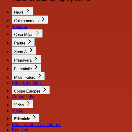
News
Calciomercato
Squadra
Casa Milan
Partite
Serie A
Primavera
Femminile
Milan Futuro
Milanisti d'Italia
Coppe Europee
Coppa italia
Video
Social
Editoriale
Milan partite e risultati live
Redazione