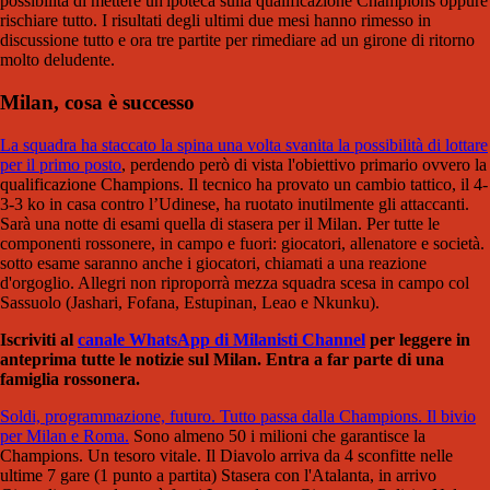
possibilità di mettere un'ipoteca sulla qualificazione Champions oppure
rischiare tutto. I risultati degli ultimi due mesi hanno rimesso in
discussione tutto e ora tre partite per rimediare ad un girone di ritorno
molto deludente.
Milan, cosa è successo
La squadra ha staccato la spina una volta svanita la possibilità di lottare
per il primo posto
, perdendo però di vista l'obiettivo primario ovvero la
qualificazione Champions. Il tecnico ha provato un cambio tattico, il 4-
3-3 ko in casa contro l’Udinese, ha ruotato inutilmente gli attaccanti.
Sarà una notte di esami quella di stasera per il Milan. Per tutte le
componenti rossonere, in campo e fuori: giocatori, allenatore e società.
sotto esame saranno anche i giocatori, chiamati a una reazione
d'orgoglio. Allegri non riproporrà mezza squadra scesa in campo col
Sassuolo (Jashari, Fofana, Estupinan, Leao e Nkunku).
Iscriviti al
canale WhatsApp di Milanisti Channel
per leggere in
anteprima tutte le notizie sul Milan. Entra a far parte di una
famiglia rossonera.
Soldi, programmazione, futuro. Tutto passa dalla Champions. Il bivio
per Milan e Roma.
Sono almeno 50 i milioni che garantisce la
Champions. Un tesoro vitale. Il Diavolo arriva da 4 sconfitte nelle
ultime 7 gare (1 punto a partita) Stasera con l'Atalanta, in arrivo