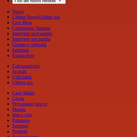
I siti del nostro network
News
Ultime News/Ultima ora
Live Blog
Conferenze Stampa
Interviste post partita
Interviste pre partita
Gossip e curiosità
Infortuni
Fantacalcio
Calciomercato
Scenari
Ufficialità
Ultima ora
Casa Milan
Glorie
Personaggi spicco
Maglia
Inni e cori
Palmares
Sponsor
Progetti
Store squadra