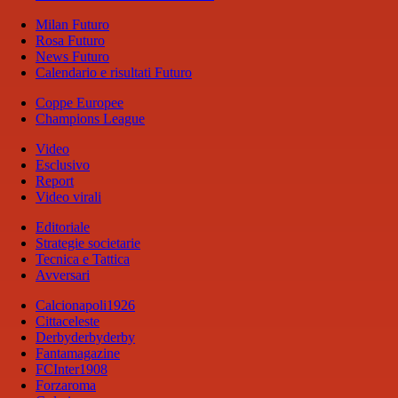
Milan Futuro
Rosa Futuro
News Futuro
Calendario e risultati Futuro
Coppe Europee
Champions League
Video
Esclusivo
Report
Video virali
Editoriale
Strategie societarie
Tecnica e Tattica
Avversari
Calcionapoli1926
Cittaceleste
Derbyderbyderby
Fantamagazine
FCInter1908
Forzaroma