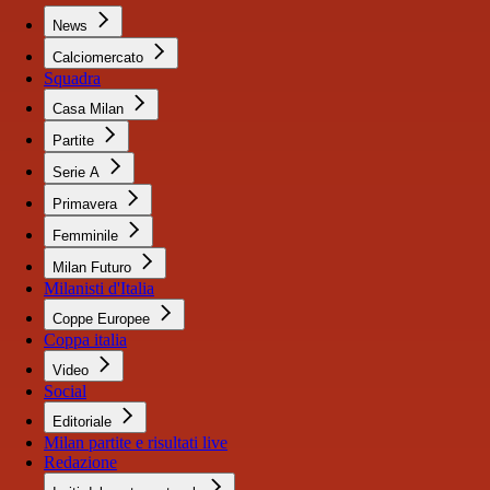
News
Calciomercato
Squadra
Casa Milan
Partite
Serie A
Primavera
Femminile
Milan Futuro
Milanisti d'Italia
Coppe Europee
Coppa italia
Video
Social
Editoriale
Milan partite e risultati live
Redazione