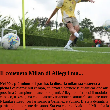
Il consueto Milan di Allegri ma...
Nei 90 e più minuti di partita, la tifoseria milanista sosterrà a
pieno i calciatori sul campo
, chiamati a ottenere la qualificazione alla
prossima Champions, mancano 6 punti. Allegri confermerà il modulo
classico, il 3-5-2, ma con qualche variazione. Cambierà l'attacco: fuori
Nkunku e Leao, per far spazio a Gimenez e Pulisic. E’ stata definita la
partita più importante dell'anno. Stasera contro l'Atalanta il Milan ha la