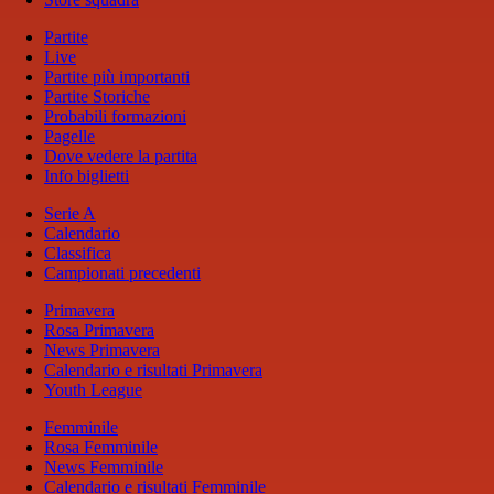
Partite
Live
Partite più importanti
Partite Storiche
Probabili formazioni
Pagelle
Dove vedere la partita
Info biglietti
Serie A
Calendario
Classifica
Campionati precedenti
Primavera
Rosa Primavera
News Primavera
Calendario e risultati Primavera
Youth League
Femminile
Rosa Femminile
News Femminile
Calendario e risultati Femminile