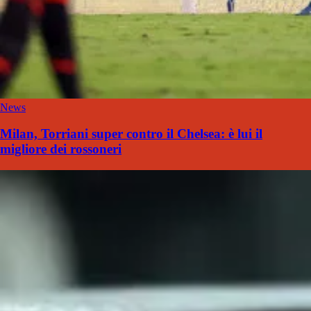
News
Milan, Torriani super contro il Chelsea: è lui il
migliore dei rossoneri