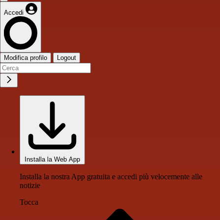
Accedi
Modifica profilo
Logout
Installa la Web App
Installa la nostra App gratuita e accedi più velocemente alle
notizie
Tocca