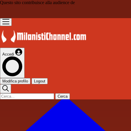
Questo sito contribuisce alla audience de
Accedi
Modifica profilo
Logout
Cerca