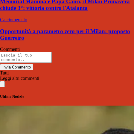
Memorial Mamma e Papà Cairo, il Milan Primavera
chiude 3°: vittoria contro l'Atalanta
Calciomercato
Opportunità a parametro zero per il Milan: proposto
Guerreiro
Commenti
Invia Commento
Tutti
Leggi altri commenti
Ultime Notizie