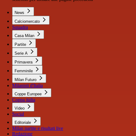
News
Calciomercato
Squadra
Casa Milan
Partite
Serie A
Primavera
Femminile
Milan Futuro
Milanisti d'Italia
Coppe Europee
Coppa italia
Video
Social
Editoriale
Milan partite e risultati live
Redazione