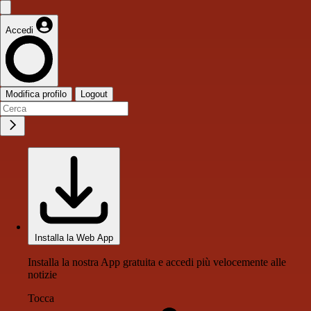
Accedi
Modifica profilo
Logout
Installa la Web App
Installa la nostra App gratuita e accedi più velocemente alle
notizie
Tocca