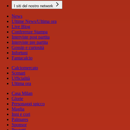
I siti del nostro network
News
Ultime News/Ultima ora
Live Blog
Conferenze Stampa
Interviste post partita
Interviste pre partita
Gossip e curiosità
Infortuni
Fantacalcio
Calciomercato
Scenari
Ufficialità
Ultima ora
Casa Milan
Glorie
Personaggi spicco
Maglia
Inni e cori
Palmares
Sponsor
Progetti