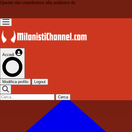
Questo sito contribuisce alla audience de
Accedi
Modifica profilo
Logout
Cerca