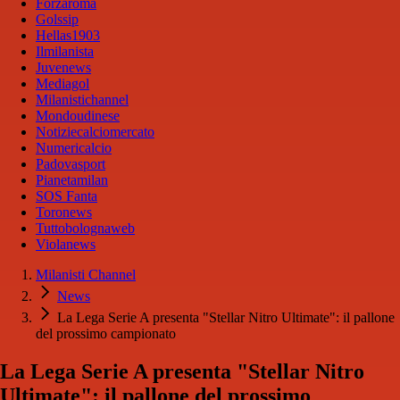
Forzaroma
Golssip
Hellas1903
Ilmilanista
Juvenews
Mediagol
Milanistichannel
Mondoudinese
Notiziecalciomercato
Numericalcio
Padovasport
Pianetamilan
SOS Fanta
Toronews
Tuttobolognaweb
Violanews
Milanisti Channel
News
La Lega Serie A presenta "Stellar Nitro Ultimate": il pallone
del prossimo campionato
La Lega Serie A presenta "Stellar Nitro
Ultimate": il pallone del prossimo