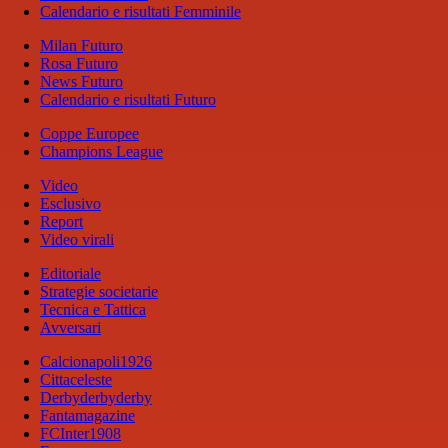
Calendario e risultati Femminile
Milan Futuro
Rosa Futuro
News Futuro
Calendario e risultati Futuro
Coppe Europee
Champions League
Video
Esclusivo
Report
Video virali
Editoriale
Strategie societarie
Tecnica e Tattica
Avversari
Calcionapoli1926
Cittaceleste
Derbyderbyderby
Fantamagazine
FCInter1908