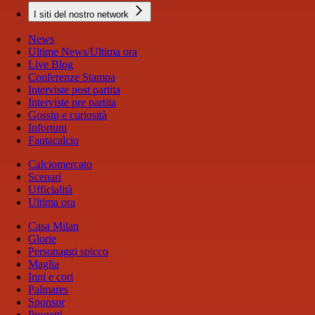
I siti del nostro network
News
Ultime News/Ultima ora
Live Blog
Conferenze Stampa
Interviste post partita
Interviste pre partita
Gossip e curiosità
Infortuni
Fantacalcio
Calciomercato
Scenari
Ufficialità
Ultima ora
Casa Milan
Glorie
Personaggi spicco
Maglia
Inni e cori
Palmares
Sponsor
Progetti