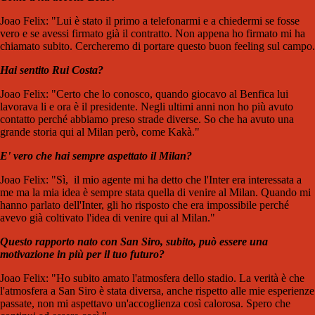
Joao Felix: "Lui è stato il primo a telefonarmi e a chiedermi se fosse
vero e se avessi firmato già il contratto. Non appena ho firmato mi ha
chiamato subito. Cercheremo di portare questo buon feeling sul campo.
Hai sentito Rui Costa?
Joao Felix: "Certo che lo conosco, quando giocavo al Benfica lui
lavorava li e ora è il presidente. Negli ultimi anni non ho più avuto
contatto perché abbiamo preso strade diverse. So che ha avuto una
grande storia qui al Milan però, come Kakà."
E' vero che hai sempre aspettato il Milan?
Joao Felix: "Sì, il mio agente mi ha detto che l'Inter era interessata a
me ma la mia idea è sempre stata quella di venire al Milan. Quando mi
hanno parlato dell'Inter, gli ho risposto che era impossibile perché
avevo già coltivato l'idea di venire qui al Milan."
Questo rapporto nato con San Siro, subito, può essere una
motivazione in più per il tuo futuro?
Joao Felix: "Ho subito amato l'atmosfera dello stadio. La verità è che
l'atmosfera a San Siro è stata diversa, anche rispetto alle mie esperienze
passate, non mi aspettavo un'accoglienza così calorosa. Spero che