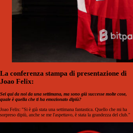
La conferenza stampa di presentazione di
Joao Felix:
Sei qui da noi da una settimana, ma sono già successe molte cose,
quale è quella che ti ha emozionato dipiù?
Joao Felix: "Si è già stata una settimana fantastica. Quello che mi ha
sorpreso dipiù, anche se me l'aspettavo, è stata la grandezza del club."