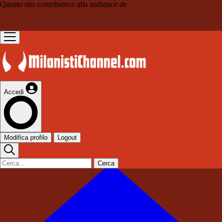
Questo sito contribuisce alla audience de
Accedi
Modifica profilo
Logout
Cerca