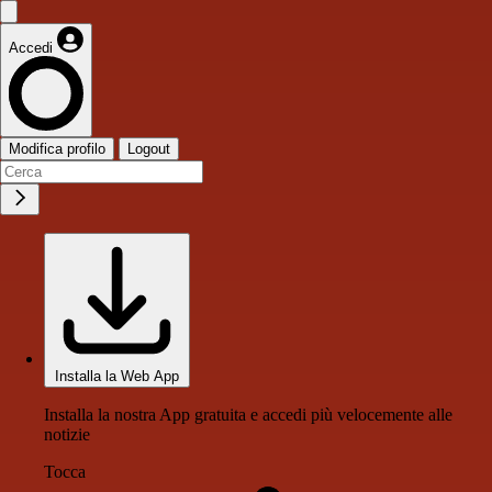
Accedi
Modifica profilo
Logout
Installa la Web App
Installa la nostra App gratuita e accedi più velocemente alle
notizie
Tocca