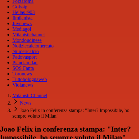
Forzaroma
Golssip
Hellas1903
Ilmilanista
Juvenews
Mediagol
Milanistichannel
Mondoudinese
Notiziecalciomercato
Numericalcio
Padovasport
Pianetamilan
SOS Fanta
Toronews
Tuttobolognaweb
Violanews
Milanisti Channel
News
Joao Felix in conferenza stampa: "Inter? Impossibile, ho
sempre voluto il Milan"
Joao Felix in conferenza stampa: "Inter?
Impossibile, ho sempre voluto il Milan"