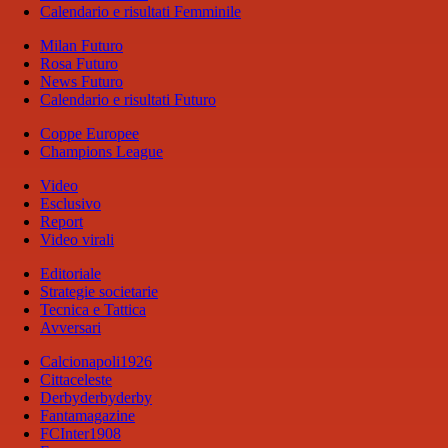
Calendario e risultati Femminile
Milan Futuro
Rosa Futuro
News Futuro
Calendario e risultati Futuro
Coppe Europee
Champions League
Video
Esclusivo
Report
Video virali
Editoriale
Strategie societarie
Tecnica e Tattica
Avversari
Calcionapoli1926
Cittaceleste
Derbyderbyderby
Fantamagazine
FCInter1908