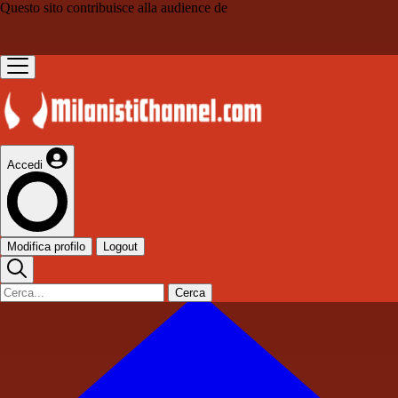
Questo sito contribuisce alla audience de
Accedi
Modifica profilo
Logout
Cerca