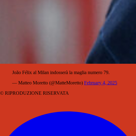
João Félix al Milan indosserà la maglia numero 79.
— Matteo Moretto (@MatteMoretto)
February 4, 2025
© RIPRODUZIONE RISERVATA