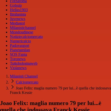
Forzaroma
Golssip
Hellas1903
Ilmilanista
Juvenews
Mediagol
Milanistichannel
Mondoudinese
Notiziecalciomercato
Numericalcio
Padovasport
Pianetamilan
SOS Fanta
Toronews
Tuttobolognaweb
Violanews
Milanisti Channel
Calciomercato
Joao Felix: maglia numero 79 per lui...è quella che indossava
Franck Kessie
Joao Felix: maglia numero 79 per lui...è
quella che indossava Franck Kessie