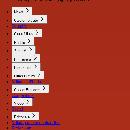
News
Calciomercato
Squadra
Casa Milan
Partite
Serie A
Primavera
Femminile
Milan Futuro
Milanisti d'Italia
Coppe Europee
Coppa italia
Video
Social
Editoriale
Milan partite e risultati live
Redazione