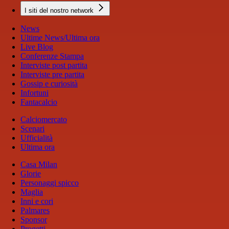
I siti del nostro network
News
Ultime News/Ultima ora
Live Blog
Conferenze Stampa
Interviste post partita
Interviste pre partita
Gossip e curiosità
Infortuni
Fantacalcio
Calciomercato
Scenari
Ufficialità
Ultima ora
Casa Milan
Glorie
Personaggi spicco
Maglia
Inni e cori
Palmares
Sponsor
Progetti