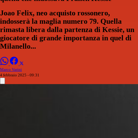
Joao Felix, neo acquisto rossonero,
indosserà la maglia numero 79. Quella
rimasta libera dalla partenza di Kessie, un
giocatore di grande importanza in quel di
Milanello...
Marco Varini
4 febbraio 2025 - 09:31