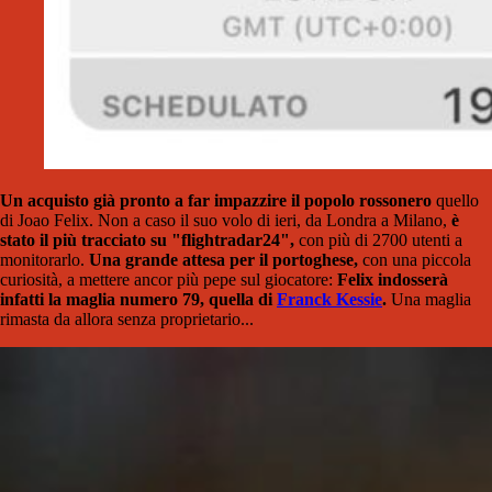
Un acquisto già pronto a far impazzire il popolo rossonero
quello
di Joao Felix. Non a caso il suo volo di ieri, da Londra a Milano,
è
stato il più tracciato su "flightradar24",
con più di 2700 utenti a
monitorarlo.
Una grande attesa per il portoghese,
con una piccola
curiosità, a mettere ancor più pepe sul giocatore:
Felix indosserà
infatti la maglia numero 79, quella di
Franck Kessie
.
Una maglia
rimasta da allora senza proprietario...