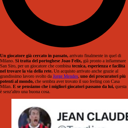
Un giocatore già cercato in passato,
arrivato finalmente in quel di
Milano.
Si tratta del portoghese Joao Felix,
già pronto a infiammare
San Siro, per un giocatore che combina
tecnica, esperienza e facilità
nel trovare la via della rete.
Un acquisto arrivato anche grazie al
grandissimo lavoro svolto da
Jorge Mendes
,
uno dei procuratori più
potenti al mondo,
che sembra aver trovato il suo feeling con Casa
Milan.
E se pensiamo che i migliori giocatori passano da lui,
questa
è senz'altro una buona cosa.