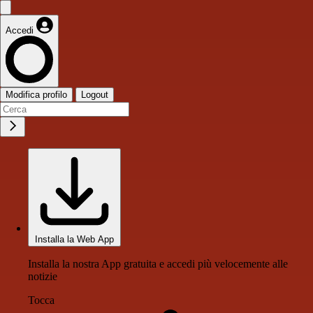
Accedi
Modifica profilo
Logout
Installa la Web App
Installa la nostra App gratuita e accedi più velocemente alle
notizie
Tocca