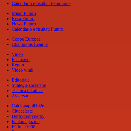
Calendario e risultati Femminile
Milan Futuro
Rosa Futuro
News Futuro
Calendario e risultati Futuro
Coppe Europee
Champions League
Video
Esclusivo
Report
Video virali
Editoriale
Strategie societarie
Tecnica e Tattica
Avversari
Calcionapoli1926
Cittaceleste
Derbyderbyderby
Fantamagazine
FCInter1908