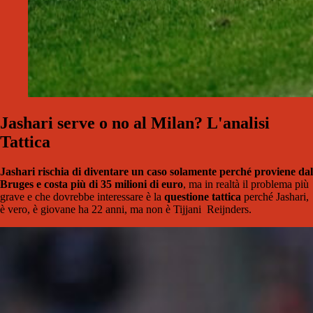
Jashari serve o no al Milan? L'analisi
Tattica
Jashari rischia di diventare un caso solamente perché proviene dal
Bruges e costa più di 35 milioni di euro
, ma in realtà il problema più
grave e che dovrebbe interessare è la
questione tattica
perché Jashari,
è vero, è giovane ha 22 anni, ma non è Tijjani
Reijnders.