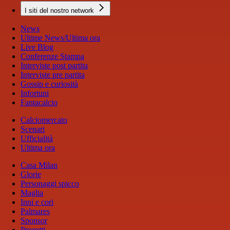
I siti del nostro network
News
Ultime News/Ultima ora
Live Blog
Conferenze Stampa
Interviste post partita
Interviste pre partita
Gossip e curiosità
Infortuni
Fantacalcio
Calciomercato
Scenari
Ufficialità
Ultima ora
Casa Milan
Glorie
Personaggi spicco
Maglia
Inni e cori
Palmares
Sponsor
Progetti