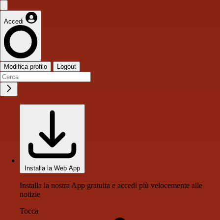
Accedi
Modifica profilo
Logout
Installa la Web App
Installa la nostra App gratuita e accedi più velocemente alle
notizie
Tocca