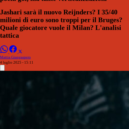
Jashari sarà il nuovo Reijnders? I 35/40
milioni di euro sono troppi per il Bruges?
Quale giocatore vuole il Milan? L'analisi
tattica
Mattia Giangaspero
4 luglio 2025 - 15:11