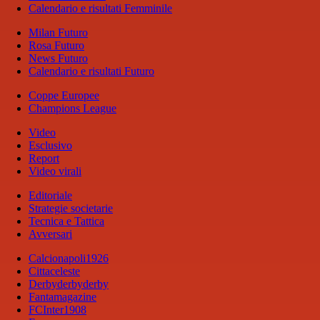
Calendario e risultati Femminile
Milan Futuro
Rosa Futuro
News Futuro
Calendario e risultati Futuro
Coppe Europee
Champions League
Video
Esclusivo
Report
Video virali
Editoriale
Strategie societarie
Tecnica e Tattica
Avversari
Calcionapoli1926
Cittaceleste
Derbyderbyderby
Fantamagazine
FCInter1908