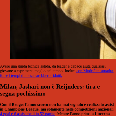
Avere una guida tecnica solida, da leader e capace aiuta qualsiasi
giovane a esprimersi meglio nel tempo. Inoltre
con Modrić in squadra,
forse i tempi d’attesa sarebbero ridotti.
Milan, Jashari non è Reijnders: tira e
segna pochissimo
Con il Bruges l’anno scorso non ha mai segnato e realizzato assist
in Champions League, ma solamente nelle competizioni nazionali
4 goal e 6 assist totali in 52 partite
. Mentre l’anno prima
a Lucerna