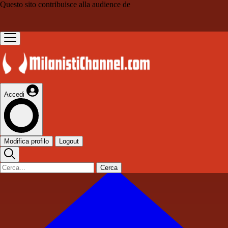
Questo sito contribuisce alla audience de
Accedi
Modifica profilo
Logout
Cerca