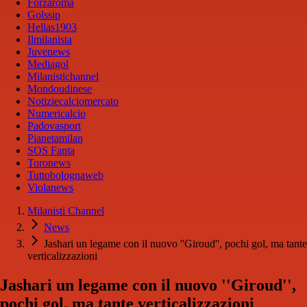
Forzaroma
Golssip
Hellas1903
Ilmilanista
Juvenews
Mediagol
Milanistichannel
Mondoudinese
Notiziecalciomercato
Numericalcio
Padovasport
Pianetamilan
SOS Fanta
Toronews
Tuttobolognaweb
Violanews
Milanisti Channel
News
Jashari un legame con il nuovo ''Giroud'', pochi gol, ma tante
verticalizzazioni
Jashari un legame con il nuovo ''Giroud'',
pochi gol, ma tante verticalizzazioni