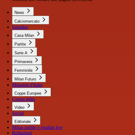
News
Calciomercato
Squadra
Casa Milan
Partite
Serie A
Primavera
Femminile
Milan Futuro
Milanisti d'Italia
Coppe Europee
Coppa italia
Video
Social
Editoriale
Milan partite e risultati live
Redazione