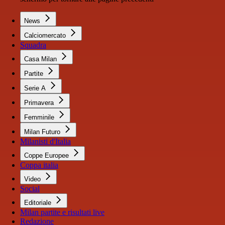
News
Calciomercato
Squadra
Casa Milan
Partite
Serie A
Primavera
Femminile
Milan Futuro
Milanisti d'Italia
Coppe Europee
Coppa italia
Video
Social
Editoriale
Milan partite e risultati live
Redazione