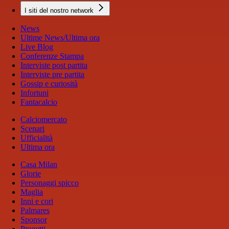
I siti del nostro network
News
Ultime News/Ultima ora
Live Blog
Conferenze Stampa
Interviste post partita
Interviste pre partita
Gossip e curiosità
Infortuni
Fantacalcio
Calciomercato
Scenari
Ufficialità
Ultima ora
Casa Milan
Glorie
Personaggi spicco
Maglia
Inni e cori
Palmares
Sponsor
Progetti