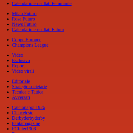
Calendario e risultati Femminile
Milan Futuro
Rosa Futuro
News Futuro
Calendario e risultati Futuro
Coppe Europee
Champions League
Video
Esclusivo
Report
Video virali
Editoriale
Strategie societarie
Tecnica e Tattica
Avversari
Calcionapoli1926
Cittaceleste
Derbyderbyderby
Fantamagazine
FCInter1908