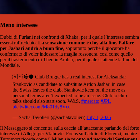
Meno interesse
Dubbi di Furlani nei confronti di Xhaka, per il quale l’interesse sembra
essersi raffreddato.
La sensazione comune è che, alla fine, l’affare
per Jashari andrà a buon fine
, soprattutto perché il giocatore ha
confermato di voler indossare la maglia rossonera, così come quello
per il trasferimento di Theo in Arabia, per il quale si attende la fine del
Mondiale.
🇷🇸 🔵⚫️ Club Brugge has a real interest for Aleksandar
Stankovic as candidate to substitute Ardon Jashari in case
the Swiss leaves the club. Stankovic keen on the move as
personal terms aren’t expected to be an issue. Club to club
talks should also start soon. W&S.
#mercato
#JPL
pic.twitter.com/M801dy8Vcu
— Sacha Tavolieri (@sachatavolieri)
July 1, 2025
Il Messaggero si concentra sulla caccia all’attaccante parlando del forte
interesse di Allegri per Vlahovic. Focus sull’addio di Florenzi, mentre
Tuttosport ricorda come il Milan sia
pronto ad uscire dal Settlement