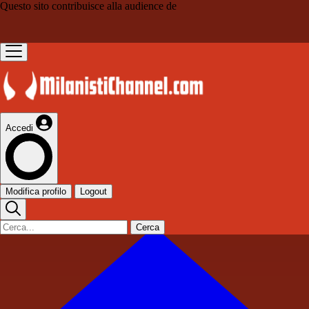
Questo sito contribuisce alla audience de
Accedi
Modifica profilo
Logout
Cerca