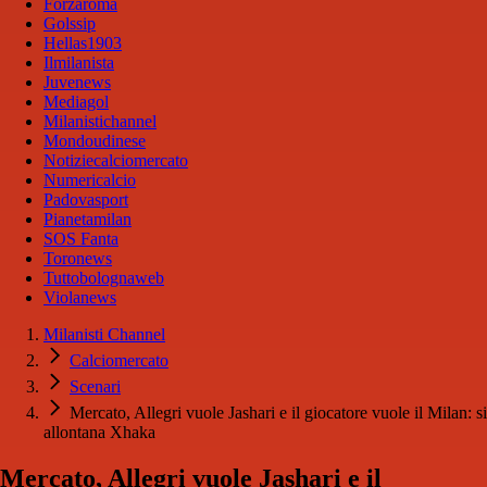
Forzaroma
Golssip
Hellas1903
Ilmilanista
Juvenews
Mediagol
Milanistichannel
Mondoudinese
Notiziecalciomercato
Numericalcio
Padovasport
Pianetamilan
SOS Fanta
Toronews
Tuttobolognaweb
Violanews
Milanisti Channel
Calciomercato
Scenari
Mercato, Allegri vuole Jashari e il giocatore vuole il Milan: si
allontana Xhaka
Mercato, Allegri vuole Jashari e il