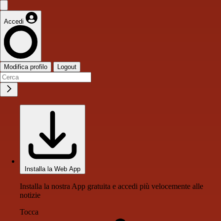
Accedi
Modifica profilo
Logout
Installa la Web App
Installa la nostra App gratuita e accedi più velocemente alle
notizie
Tocca