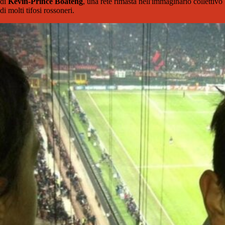
di
Kevin-Prince Boateng
, una rete rimasta nell'immaginario collettivo
di molti tifosi rossoneri.