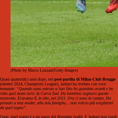
(Photo by Marco Luzzani/Getty Images)
Quasi quattordici anni dopo, nel
post-partita di Milan-Club Brugge
(ottobre 2024, Champions League), Jashari ha rivelato con voce
tremante:
“Quando sono entrato a San Siro ho guardato avanti e ho
visto quel muro nero: la Curva Sud. Da bambino sognavo questo
momento. Eravamo lì, in alto, nel 2011. Ora ci sono in campo. Ho
pensato a mia madre, alla mia famiglia… non volevo più svegliarmi
da quel sogno”.
Oggi, quel sogno è a un passo dal diventare realtà. E Jashari non vuole