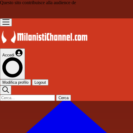
Questo sito contribuisce alla audience de
Accedi
Modifica profilo
Logout
Cerca