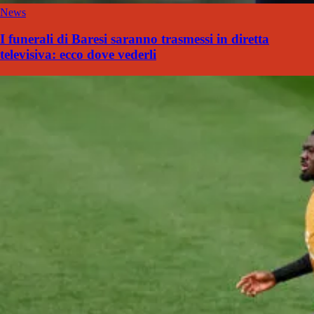
News
I funerali di Baresi saranno trasmessi in diretta
televisiva: ecco dove vederli