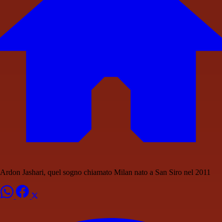
Ardon Jashari, quel sogno chiamato Milan nato a San Siro nel 2011