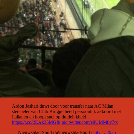
Ardon Jashari duwt door voor transfer naar AC Milan:
sterspeler van Club Brugge heeft persoonlijk akkoord met
Italianen en hoopt snel op duidelijkheid
https://t.co/2EAk35MGfk
pic.twitter.com/e8UMM8y7tx
— Nieuwsblad Sport (@nieuwsbladsport)
July 1, 2025