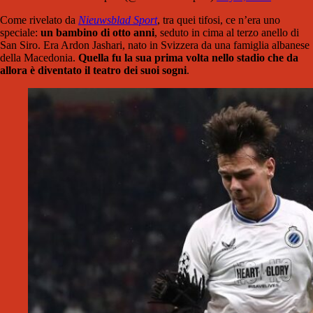
Come rivelato da
Nieuwsblad Sport
, tra quei tifosi, ce n’era uno
speciale:
un bambino di otto anni
, seduto in cima al terzo anello di
San Siro. Era Ardon Jashari, nato in Svizzera da una famiglia albanese
della Macedonia.
Quella fu la sua prima volta nello stadio che da
allora è diventato il teatro dei suoi sogni
.