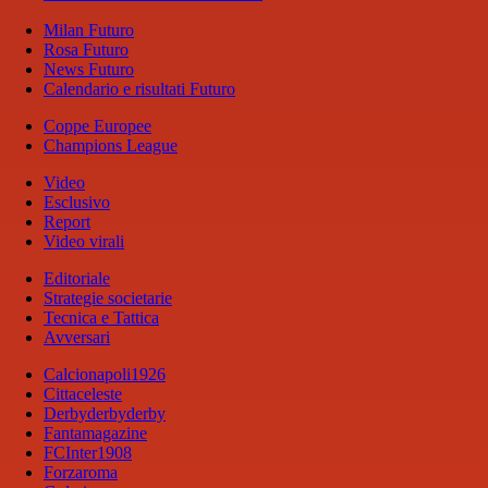
Milan Futuro
Rosa Futuro
News Futuro
Calendario e risultati Futuro
Coppe Europee
Champions League
Video
Esclusivo
Report
Video virali
Editoriale
Strategie societarie
Tecnica e Tattica
Avversari
Calcionapoli1926
Cittaceleste
Derbyderbyderby
Fantamagazine
FCInter1908
Forzaroma