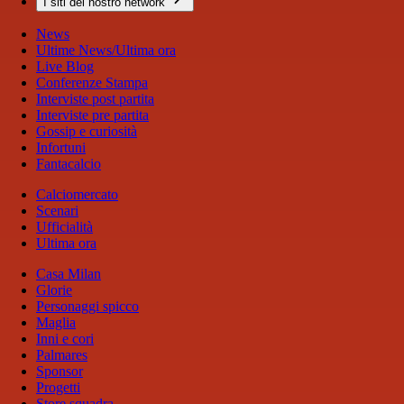
I siti del nostro network
News
Ultime News/Ultima ora
Live Blog
Conferenze Stampa
Interviste post partita
Interviste pre partita
Gossip e curiosità
Infortuni
Fantacalcio
Calciomercato
Scenari
Ufficialità
Ultima ora
Casa Milan
Glorie
Personaggi spicco
Maglia
Inni e cori
Palmares
Sponsor
Progetti
Store squadra