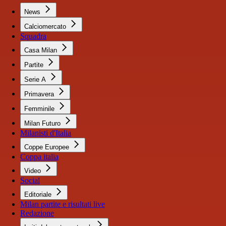
News
Calciomercato
Squadra
Casa Milan
Partite
Serie A
Primavera
Femminile
Milan Futuro
Milanisti d'Italia
Coppe Europee
Coppa italia
Video
Social
Editoriale
Milan partite e risultati live
Redazione