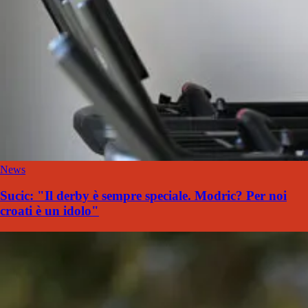
News
Sucic: "Il derby è sempre speciale. Modric? Per noi
croati è un idolo"