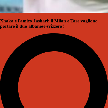
Xhaka e l'amico Jashari: il Milan e Tare vogliono
portare il duo albanese-svizzero?