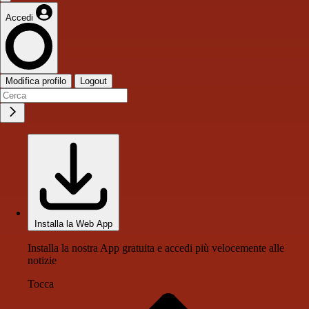
Accedi
Modifica profilo
Logout
Installa la Web App
Installa la nostra App gratuita e accedi più velocemente alle
notizie
Tocca