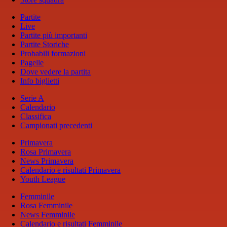
Partite
Live
Partite più importanti
Partite Storiche
Probabili formazioni
Pagelle
Dove vedere la partita
Info biglietti
Serie A
Calendario
Classifica
Campionati precedenti
Primavera
Rosa Primavera
News Primavera
Calendario e risultati Primavera
Youth League
Femminile
Rosa Femminile
News Femminile
Calendario e risultati Femminile