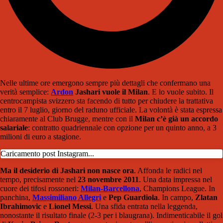
Nelle ultime ore emergono sempre più dettagli che confermano una
verità semplice:
Ardon
Jashari vuole il Milan
. E lo vuole subito. Il
centrocampista svizzero sta facendo di tutto per chiudere la trattativa
entro il 7 luglio, giorno del raduno ufficiale. La volontà è stata espressa
chiaramente al Club Brugge, mentre con il
Milan c’è già un accordo
salariale
: contratto quadriennale con opzione per un quinto anno, a 3
milioni di euro a stagione.
Caricamento post Instagram...
Ma il desiderio di Jashari non nasce ora
. Affonda le radici nel
tempo, precisamente nel
23 novembre 2011
. Una data impressa nel
cuore dei tifosi rossoneri:
Milan-Barcellona
, Champions League. In
panchina,
Massimiliano Allegri
e
Pep Guardiola
. In campo,
Zlatan
Ibrahimovic
e
Lionel Messi
. Una sfida entrata nella leggenda,
nonostante il risultato finale (2-3 per i blaugrana). Indimenticabile il gol