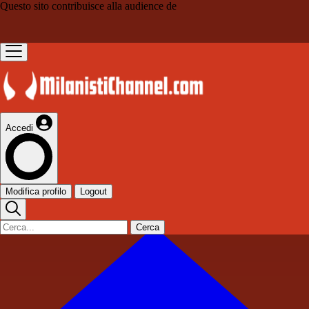
Questo sito contribuisce alla audience de
Accedi
Modifica profilo
Logout
Cerca