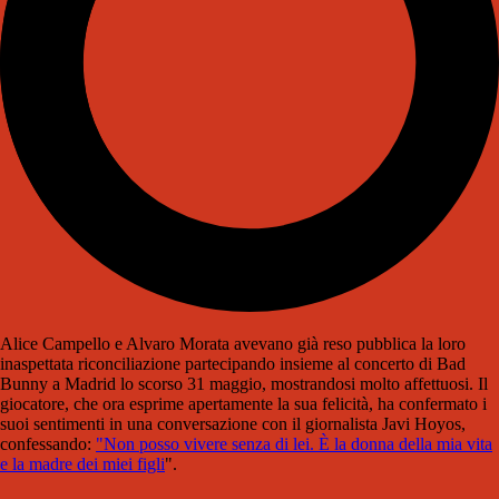
Alice Campello e Alvaro Morata avevano già reso pubblica la loro
inaspettata riconciliazione partecipando insieme al concerto di Bad
Bunny a Madrid lo scorso 31 maggio, mostrandosi molto affettuosi. Il
giocatore, che ora esprime apertamente la sua felicità, ha confermato i
suoi sentimenti in una conversazione con il giornalista Javi Hoyos,
confessando:
"Non posso vivere senza di lei. È la donna della mia vita
e la madre dei miei figli
".