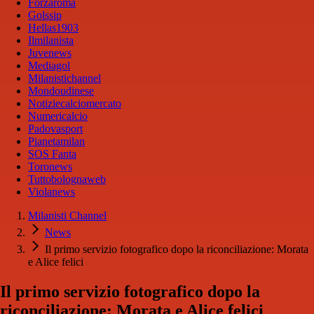
Forzaroma
Golssip
Hellas1903
Ilmilanista
Juvenews
Mediagol
Milanistichannel
Mondoudinese
Notiziecalciomercato
Numericalcio
Padovasport
Pianetamilan
SOS Fanta
Toronews
Tuttobolognaweb
Violanews
Milanisti Channel
News
Il primo servizio fotografico dopo la riconciliazione: Morata
e Alice felici
Il primo servizio fotografico dopo la
riconciliazione: Morata e Alice felici