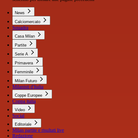
News
Calciomercato
Squadra
Casa Milan
Partite
Serie A
Primavera
Femminile
Milan Futuro
Milanisti d'Italia
Coppe Europee
Coppa italia
Video
Social
Editoriale
Milan partite e risultati live
Redazione