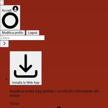
Accedi
Modifica profilo
Logout
Installa la Web App
Installa la nostra App gratuita e accedi più velocemente alle
notizie
Tocca