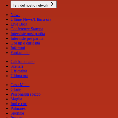
I siti del nostro network
News
Ultime News/Ultima ora
Live Blog
Conferenze Stampa
Interviste post partita
Interviste pre partita
Gossip e curiosità
Infortuni
Fantacalcio
Calciomercato
Scenari
Ufficialità
Ultima ora
Casa Milan
Glorie
Personaggi spicco
Maglia
Inni e cori
Palmares
Sponsor
Progetti