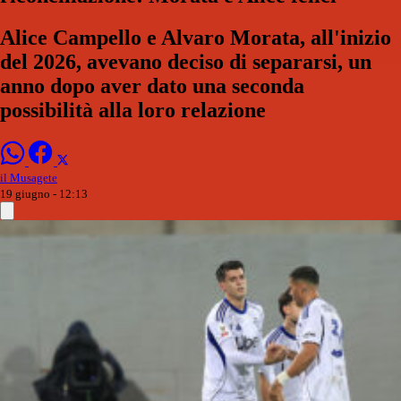
Alice Campello e Alvaro Morata, all'inizio
del 2026, avevano deciso di separarsi, un
anno dopo aver dato una seconda
possibilità alla loro relazione
il Musagete
19 giugno - 12:13