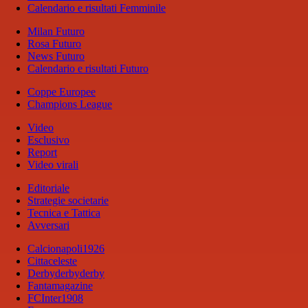
Calendario e risultati Femminile
Milan Futuro
Rosa Futuro
News Futuro
Calendario e risultati Futuro
Coppe Europee
Champions League
Video
Esclusivo
Report
Video virali
Editoriale
Strategie societarie
Tecnica e Tattica
Avversari
Calcionapoli1926
Cittaceleste
Derbyderbyderby
Fantamagazine
FCInter1908