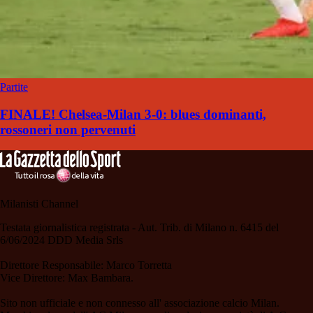
Partite
FINALE! Chelsea-Milan 3-0: blues dominanti,
rossoneri non pervenuti
Milanisti Channel
Testata giornalistica registrata - Aut. Trib. di Milano n. 6415 del
6/06/2024 DDD Media Srls
Direttore Responsabile: Marco Torretta
Vice Direttore: Max Bambara.
Sito non ufficiale e non connesso all' associazione calcio Milan.