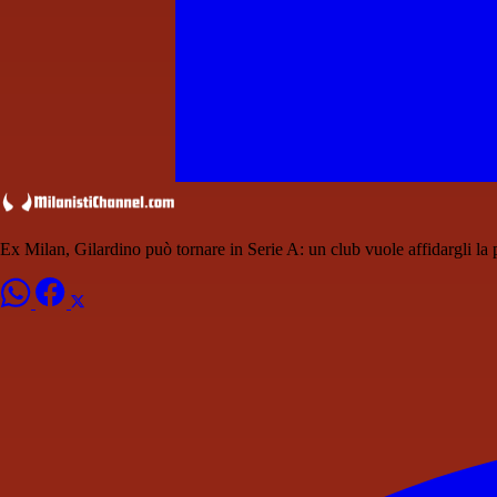
Ex Milan, Gilardino può tornare in Serie A: un club vuole affidargli la