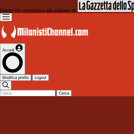
Questo sito contribuisce alla audience de
Accedi
Modifica profilo
Logout
Cerca