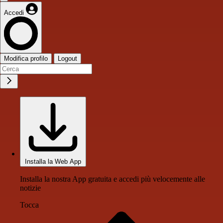
Accedi
Modifica profilo
Logout
Installa la Web App
Installa la nostra App gratuita e accedi più velocemente alle
notizie
Tocca