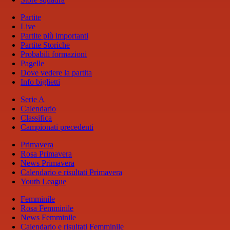
Partite
Live
Partite più importanti
Partite Storiche
Probabili formazioni
Pagelle
Dove vedere la partita
Info biglietti
Serie A
Calendario
Classifica
Campionati precedenti
Primavera
Rosa Primavera
News Primavera
Calendario e risultati Primavera
Youth League
Femminile
Rosa Femminile
News Femminile
Calendario e risultati Femminile