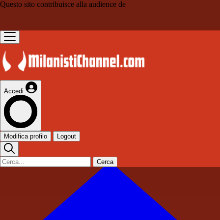
Questo sito contribuisce alla audience de
Accedi
Modifica profilo
Logout
Cerca