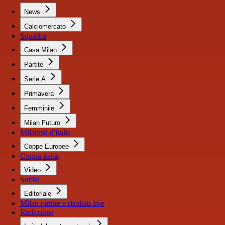
News
Calciomercato
Squadra
Casa Milan
Partite
Serie A
Primavera
Femminile
Milan Futuro
Milanisti d'Italia
Coppe Europee
Coppa italia
Video
Social
Editoriale
Milan partite e risultati live
Redazione