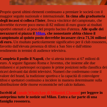
Proprio questi ultimi elementi continuano a premiare le società con il
maggior seguito nazionale e internazionale.
In cima alla graduatoria
degli incassi si colloca l'Inter
, fresca vincitrice del campionato, che
dovrebbe ricevere poco meno di 82 milioni di euro grazie ai risultati
sportivi ottenuti e al peso del proprio bacino d'utenza.
Alle spalle dei
nerazzurri si piazza il
Milan
, che nonostante abbia chiuso il
campionato al quinto posto dovrebbe incassare circa 71,56 milioni
di euro.
Un risultato particolarmente significativo per il club rossonero,
favorito dall'elevata presenza di tifosi a San Siro e dall'ottimo
rendimento in termini di audience televisiva.
Completa il podio il Napoli
, che si attesta intorno ai 67 milioni di
euro. A seguire figurano Roma e Juventus, che insieme alle due
milanesi e ai partenopei occupano le prime posizioni nella classifica dei
ricavi derivanti dai diritti televisivi. Numeri che confermano come il
valore del brand, la tradizione sportiva e la capacità di coinvolgere
tifosi e spettatori continuino a incidere in maniera determinante sulla
distribuzione delle risorse economiche nel calcio italiano.
Iscriviti al
canale WhatsApp di Milanisti Channel
per leggere in
anteprima tutte le notizie sul Milan. Entra a far parte di una
famiglia rossonera.