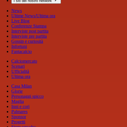
I siti del nostro network
News
Ultime News/Ultima ora
Live Blog
Conferenze Stampa
Interviste post partita
Interviste pre partita
Gossip e curiosità
Infortuni
Fantacalcio
Calciomercato
Scenari
Ufficialità
Ultima ora
Casa Milan
Glorie
Personaggi spicco
Maglia
Inni e cori
Palmares
Sponsor
Progetti
Store squadra