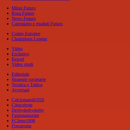
Milan Futuro
Rosa Futuro
News Futuro
Calendario e risultati Futuro
Coppe Europee
Champions League
Video
Esclusivo
Report
Video virali
Editoriale
Strategie societarie
Tecnica e Tattica
Avversari
Calcionapoli1926
Cittaceleste
Derbyderbyderby
Fantamagazine
FCInter1908
Forzaroma