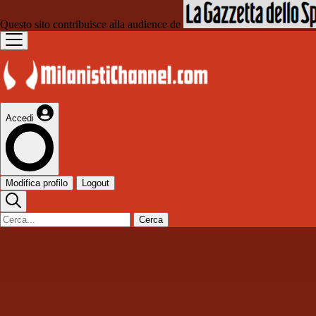
Questo sito contribuisce alla audience de
Accedi
Modifica profilo
Logout
Cerca