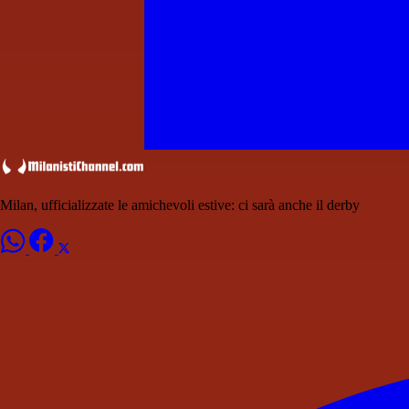
Milan, ufficializzate le amichevoli estive: ci sarà anche il derby