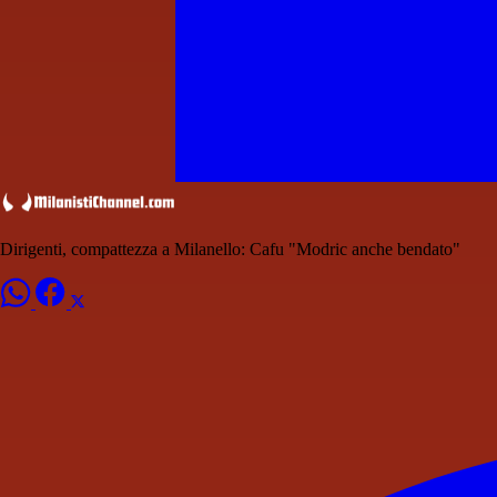
Dirigenti, compattezza a Milanello: Cafu "Modric anche bendato"