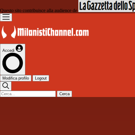
Questo sito contribuisce alla audience de
Accedi
Modifica profilo
Logout
Cerca