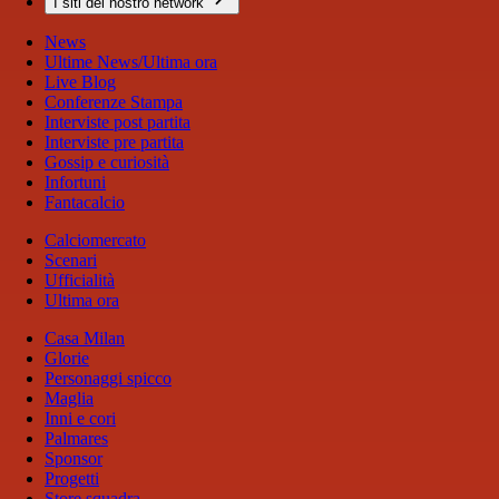
I siti del nostro network
News
Ultime News/Ultima ora
Live Blog
Conferenze Stampa
Interviste post partita
Interviste pre partita
Gossip e curiosità
Infortuni
Fantacalcio
Calciomercato
Scenari
Ufficialità
Ultima ora
Casa Milan
Glorie
Personaggi spicco
Maglia
Inni e cori
Palmares
Sponsor
Progetti
Store squadra