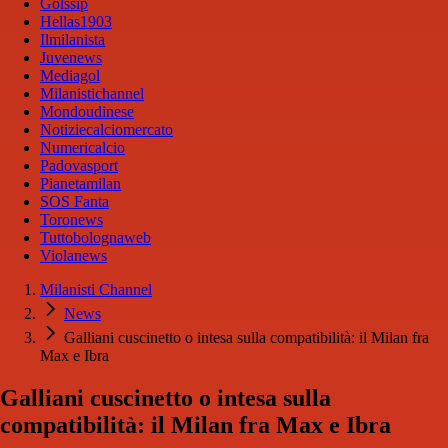
Golssip
Hellas1903
Ilmilanista
Juvenews
Mediagol
Milanistichannel
Mondoudinese
Notiziecalciomercato
Numericalcio
Padovasport
Pianetamilan
SOS Fanta
Toronews
Tuttobolognaweb
Violanews
Milanisti Channel
News
Galliani cuscinetto o intesa sulla compatibilità: il Milan fra
Max e Ibra
Galliani cuscinetto o intesa sulla
compatibilità: il Milan fra Max e Ibra