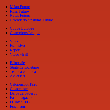
Milan Futuro
Rosa Futuro
News Futuro
Calendario e risultati Futuro
Coppe Europee
Champions League
Video
Esclusivo
Report
Video virali
Editoriale
Strategie societarie
Tecnica e Tattica
Avversari
Calcionapoli1926
Cittaceleste
Derbyderbyderby
Fantamagazine
FCInter1908
Forzaroma