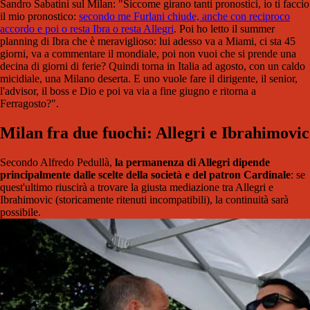
Sandro Sabatini sul Milan: "Siccome girano tanti pronostici, io ti faccio
il mio pronostico:
secondo me Furlani chiude, anche con reciproco
accordo e poi o resta Ibra o resta Allegri
. Poi ho letto il summer
planning di Ibra che è meraviglioso: lui adesso va a Miami, ci sta 45
giorni, va a commentare il mondiale, poi non vuoi che si prende una
decina di giorni di ferie? Quindi torna in Italia ad agosto, con un caldo
micidiale, una Milano deserta. E uno vuole fare il dirigente, il senior,
l'advisor, il boss e Dio e poi va via a fine giugno e ritorna a
Ferragosto?".
Milan fra due fuochi: Allegri e Ibrahimovic
Secondo Alfredo Pedullà,
la permanenza di Allegri dipende
principalmente dalle scelte della società e del patron Cardinale
: se
quest'ultimo riuscirà a trovare la giusta mediazione tra Allegri e
Ibrahimovic (storicamente ritenuti incompatibili), la continuità sarà
possibile.