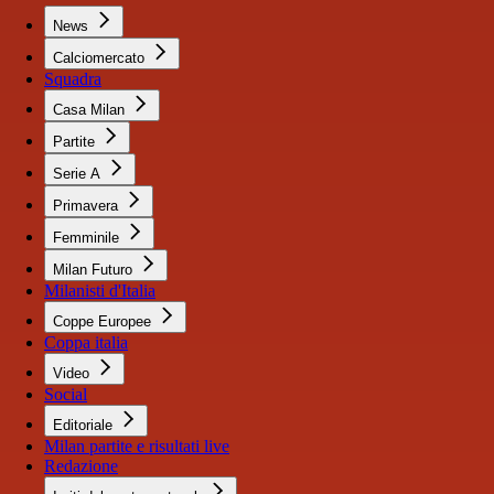
News
Calciomercato
Squadra
Casa Milan
Partite
Serie A
Primavera
Femminile
Milan Futuro
Milanisti d'Italia
Coppe Europee
Coppa italia
Video
Social
Editoriale
Milan partite e risultati live
Redazione