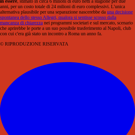
in essere
, stimato in circa 6 milioni di euro netti a stagione per due
anni, per un costo totale di 24 milioni di euro complessivi. L'unica
alternativa plausibile per una separazione nascerebbe da
una decisione
spontanea dello stesso Allegri, qualora si sentisse scosso dalla
mancanza di chiarezza
nei programmi societari e sul mercato, scenario
che aprirebbe le porte a un suo possibile trasferimento al Napoli, club
con cui c'era già stato un incontro a Roma un anno fa.
© RIPRODUZIONE RISERVATA