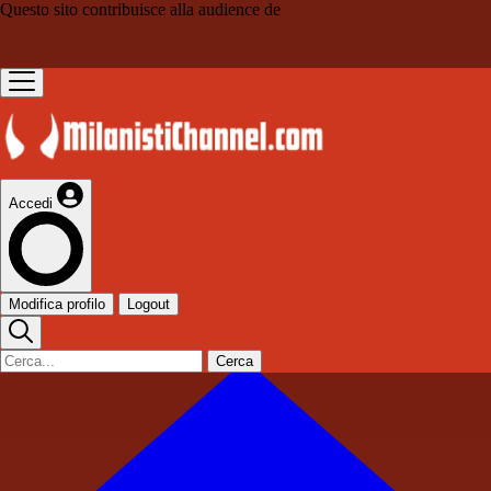
Questo sito contribuisce alla audience de
Accedi
Modifica profilo
Logout
Cerca