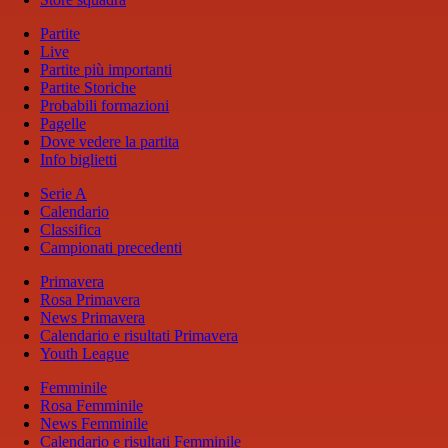
Partite
Live
Partite più importanti
Partite Storiche
Probabili formazioni
Pagelle
Dove vedere la partita
Info biglietti
Serie A
Calendario
Classifica
Campionati precedenti
Primavera
Rosa Primavera
News Primavera
Calendario e risultati Primavera
Youth League
Femminile
Rosa Femminile
News Femminile
Calendario e risultati Femminile