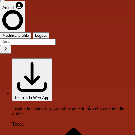
Accedi
Modifica profilo
Logout
Installa la Web App
Installa la nostra App gratuita e accedi più velocemente alle
notizie
Tocca