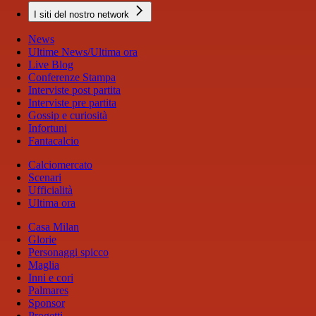
I siti del nostro network
News
Ultime News/Ultima ora
Live Blog
Conferenze Stampa
Interviste post partita
Interviste pre partita
Gossip e curiosità
Infortuni
Fantacalcio
Calciomercato
Scenari
Ufficialità
Ultima ora
Casa Milan
Glorie
Personaggi spicco
Maglia
Inni e cori
Palmares
Sponsor
Progetti