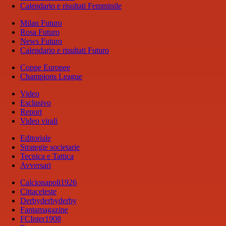
Calendario e risultati Femminile
Milan Futuro
Rosa Futuro
News Futuro
Calendario e risultati Futuro
Coppe Europee
Champions League
Video
Esclusivo
Report
Video virali
Editoriale
Strategie societarie
Tecnica e Tattica
Avversari
Calcionapoli1926
Cittaceleste
Derbyderbyderby
Fantamagazine
FCInter1908