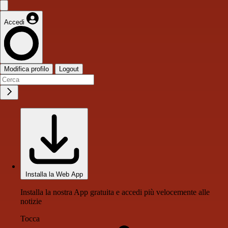
Accedi
Modifica profilo
Logout
Installa la Web App
Installa la nostra App gratuita e accedi più velocemente alle
notizie
Tocca