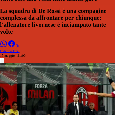
La squadra di De Rossi è una compagine
complessa da affrontare per chiunque:
l'allenatore livornese è inciampato tante
volte
Federico Iezzi
15 maggio - 21:00