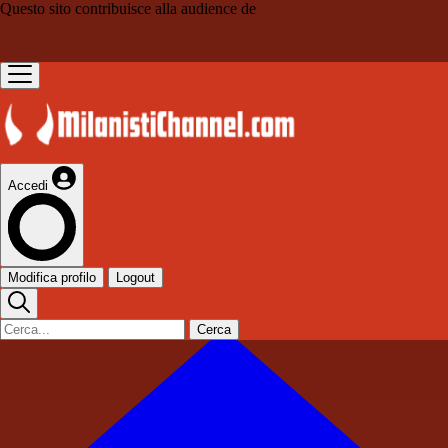
Questo sito contribuisce alla audience de
Accedi
Modifica profilo
Logout
Cerca