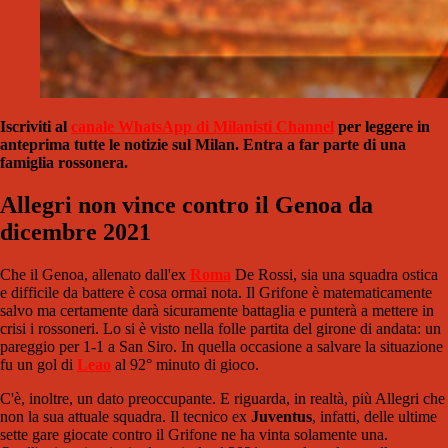
Iscriviti al
canale WhatsApp di Milanisti Channel
per leggere in
anteprima tutte le notizie sul Milan. Entra a far parte di una
famiglia rossonera.
Allegri non vince contro il Genoa da
dicembre 2021
Che il Genoa, allenato dall'ex
Roma
De Rossi, sia una squadra ostica
e difficile da battere è cosa ormai nota. Il Grifone è matematicamente
salvo ma certamente darà sicuramente battaglia e punterà a mettere in
crisi i rossoneri. Lo si è visto nella folle partita del girone di andata: un
pareggio per 1-1 a San Siro. In quella occasione a salvare la situazione
fu un gol di
Leao
al 92° minuto di gioco.
C'è, inoltre, un dato preoccupante. E riguarda, in realtà, più Allegri che
non la sua attuale squadra. Il tecnico ex
Juventus
, infatti, delle ultime
sette gare giocate contro il Grifone ne ha vinta solamente una.