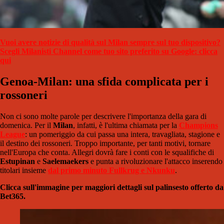
Vuoi avere notizie di qualità sul Milan sempre sul tuo dispositivo?
Scegli Milanisti Channel come tuo sito preferito su Google: clicca
qui
Genoa-Milan: una sfida complicata per i
rossoneri
Non ci sono molte parole per descrivere l'importanza della gara di
domenica. Per il
Milan
, infatti, è l'ultima chiamata per la
Champions
League
: un pomeriggio da cui passa una intera, travagliata, stagione e
il destino dei rossoneri. Troppo importante, per tanti motivi, tornare
nell'Europa che conta. Allegri dovrà fare i conti con le squalifiche di
Estupinan
e
Saelemaekers
e punta a rivoluzionare l'attacco inserendo
titolari insieme
dal primo minuto Fullkrug e Nkunku
.
Clicca sull'immagine per maggiori dettagli sul palinsesto offerto da
Bet365.