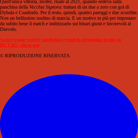
Quell'unica vittoria, inoltre, risale al 2021, quando sedeva sulla
panchina della
Vecchia Signora
: trattasi di un due a zero con gol di
Dybala e Cuadrado. Per il resto, quindi, quattro pareggi e due sconfitte.
Non un bellissimo ruolino di marcia. E un motivo in più per impostare
da subito bene il match e indirizzarlo sui binari giusti e favorevoli al
Diavolo.
Scopri come vedere tantissimi eventi in streaming gratis su
BET365, clicca qui
© RIPRODUZIONE RISERVATA