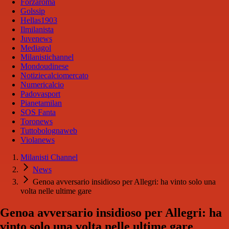
Forzaroma
Golssip
Hellas1903
Ilmilanista
Juvenews
Mediagol
Milanistichannel
Mondoudinese
Notiziecalciomercato
Numericalcio
Padovasport
Pianetamilan
SOS Fanta
Toronews
Tuttobolognaweb
Violanews
Milanisti Channel
News
Genoa avversario insidioso per Allegri: ha vinto solo una
volta nelle ultime gare
Genoa avversario insidioso per Allegri: ha
vinto solo una volta nelle ultime gare