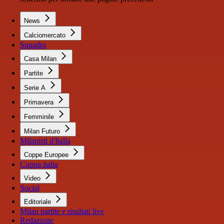
News
Calciomercato
Squadra
Casa Milan
Partite
Serie A
Primavera
Femminile
Milan Futuro
Milanisti d'Italia
Coppe Europee
Coppa italia
Video
Social
Editoriale
Milan partite e risultati live
Redazione