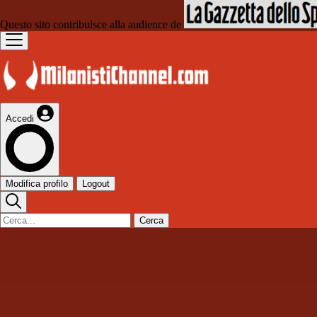
Questo sito contribuisce alla audience de
Accedi
Modifica profilo
Logout
Cerca