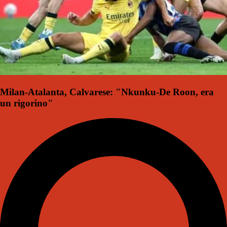
Milan-Atalanta, Calvarese: "Nkunku-De Roon, era
un rigorino"