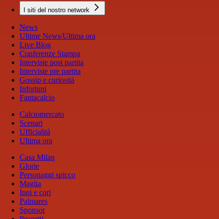
I siti del nostro network
News
Ultime News/Ultima ora
Live Blog
Conferenze Stampa
Interviste post partita
Interviste pre partita
Gossip e curiosità
Infortuni
Fantacalcio
Calciomercato
Scenari
Ufficialità
Ultima ora
Casa Milan
Glorie
Personaggi spicco
Maglia
Inni e cori
Palmares
Sponsor
Progetti