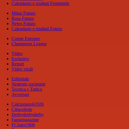
Calendario e risultati Femminile
Milan Futuro
Rosa Futuro
News Futuro
Calendario e risultati Futuro
Coppe Europee
Champions League
Video
Esclusivo
Report
Video virali
Editoriale
Strategie societarie
Tecnica e Tattica
Avversari
Calcionapoli1926
Cittaceleste
Derbyderbyderby
Fantamagazine
FCInter1908