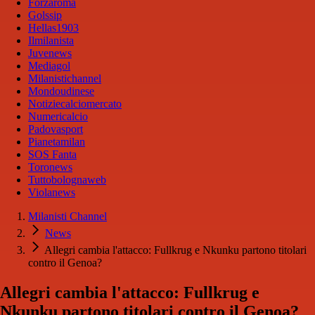
Forzaroma
Golssip
Hellas1903
Ilmilanista
Juvenews
Mediagol
Milanistichannel
Mondoudinese
Notiziecalciomercato
Numericalcio
Padovasport
Pianetamilan
SOS Fanta
Toronews
Tuttobolognaweb
Violanews
Milanisti Channel
News
Allegri cambia l'attacco: Fullkrug e Nkunku partono titolari
contro il Genoa?
Allegri cambia l'attacco: Fullkrug e
Nkunku partono titolari contro il Genoa?