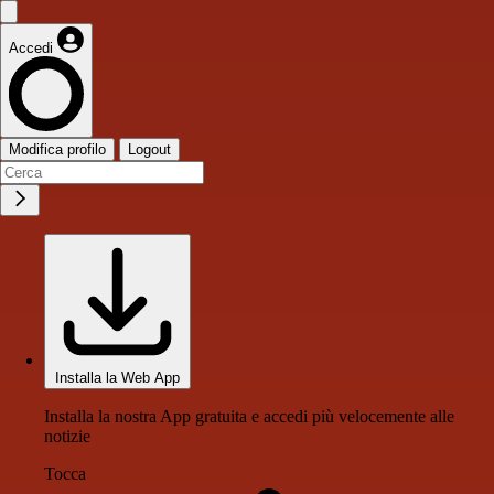
Accedi
Modifica profilo
Logout
Installa la Web App
Installa la nostra App gratuita e accedi più velocemente alle
notizie
Tocca