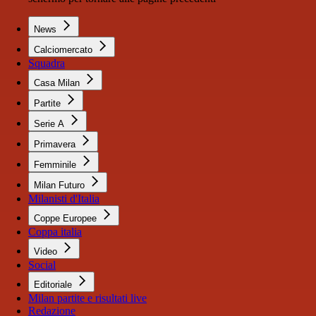
News
Calciomercato
Squadra
Casa Milan
Partite
Serie A
Primavera
Femminile
Milan Futuro
Milanisti d'Italia
Coppe Europee
Coppa italia
Video
Social
Editoriale
Milan partite e risultati live
Redazione