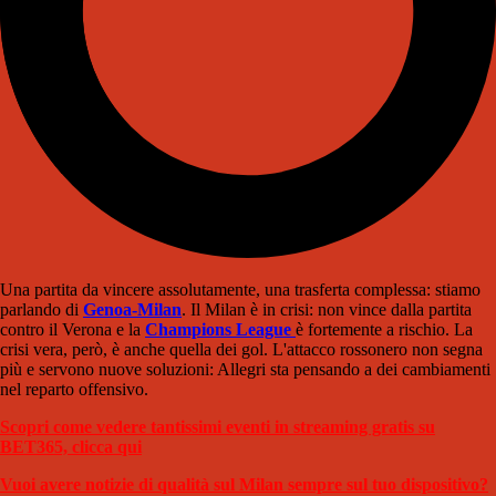
Una partita da vincere assolutamente, una trasferta complessa: stiamo
parlando di
Genoa-Milan
. Il Milan è in crisi: non vince dalla partita
contro il Verona e la
Champions League
è fortemente a rischio. La
crisi vera, però, è anche quella dei gol. L'attacco rossonero non segna
più e servono nuove soluzioni: Allegri sta pensando a dei cambiamenti
nel reparto offensivo.
Scopri come vedere tantissimi eventi in streaming gratis su
BET365, clicca qui
Vuoi avere notizie di qualità sul Milan sempre sul tuo dispositivo?