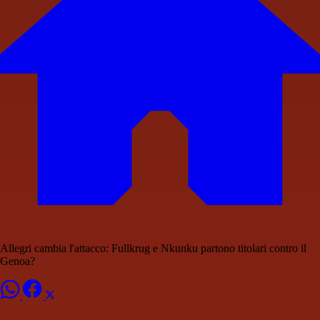
Allegri cambia l'attacco: Fullkrug e Nkunku partono titolari contro il
Genoa?