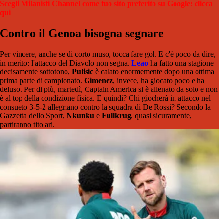
Scegli Milanisti Channel come tuo sito preferito su Google: clicca
qui
Contro il Genoa bisogna segnare
Per vincere, anche se di corto muso, tocca fare gol. E c'è poco da dire,
in merito: l'attacco del Diavolo non segna.
Leao
ha fatto una stagione
decisamente sottotono,
Pulisic
è calato enormemente dopo una ottima
prima parte di campionato.
Gimenez
, invece, ha giocato poco e ha
deluso. Per di più, martedì, Captain America si è allenato da solo e non
è al top della condizione fisica. E quindi? Chi giocherà in attacco nel
consueto 3-5-2 allegriano contro la squadra di De Rossi? Secondo la
Gazzetta dello Sport,
Nkunku
e
Fullkrug
, quasi sicuramente,
partiranno titolari.