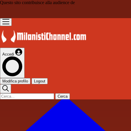
Questo sito contribuisce alla audience de
Accedi
Modifica profilo
Logout
Cerca