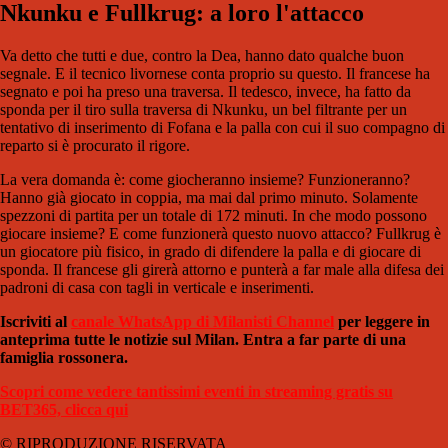
Nkunku e Fullkrug: a loro l'attacco
Va detto che tutti e due, contro la Dea, hanno dato qualche buon
segnale. E il tecnico livornese conta proprio su questo. Il francese ha
segnato e poi ha preso una traversa. Il tedesco, invece, ha fatto da
sponda per il tiro sulla traversa di Nkunku, un bel filtrante per un
tentativo di inserimento di Fofana e la palla con cui il suo compagno di
reparto si è procurato il rigore.
La vera domanda è: come giocheranno insieme? Funzioneranno?
Hanno già giocato in coppia, ma mai dal primo minuto. Solamente
spezzoni di partita per un totale di 172 minuti. In che modo possono
giocare insieme? E come funzionerà questo nuovo attacco? Fullkrug è
un giocatore più fisico, in grado di difendere la palla e di giocare di
sponda. Il francese gli girerà attorno e punterà a far male alla difesa dei
padroni di casa con tagli in verticale e inserimenti.
Iscriviti al
canale WhatsApp di Milanisti Channel
per leggere in
anteprima tutte le notizie sul Milan. Entra a far parte di una
famiglia rossonera.
Scopri come vedere tantissimi eventi in streaming gratis su
BET365, clicca qui
© RIPRODUZIONE RISERVATA