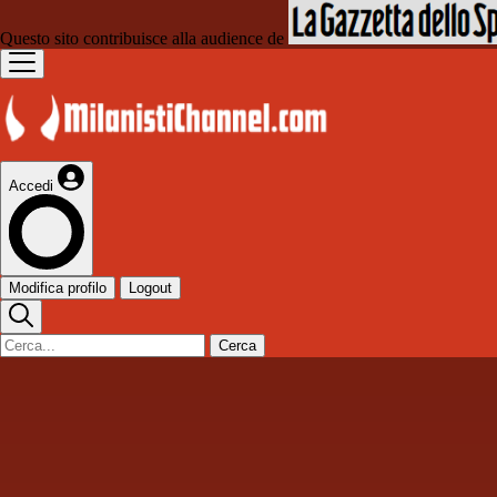
Questo sito contribuisce alla audience de
Accedi
Modifica profilo
Logout
Cerca