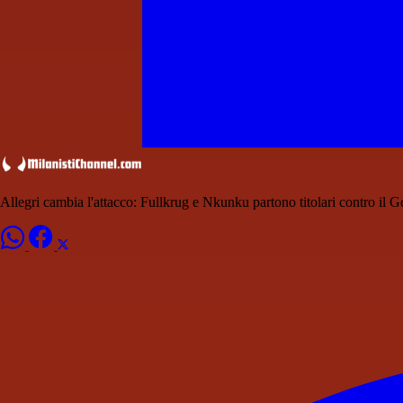
Allegri cambia l'attacco: Fullkrug e Nkunku partono titolari contro il 