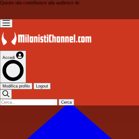
Questo sito contribuisce alla audience de
Accedi
Modifica profilo
Logout
Cerca