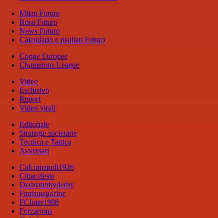
Milan Futuro
Rosa Futuro
News Futuro
Calendario e risultati Futuro
Coppe Europee
Champions League
Video
Esclusivo
Report
Video virali
Editoriale
Strategie societarie
Tecnica e Tattica
Avversari
Calcionapoli1926
Cittaceleste
Derbyderbyderby
Fantamagazine
FCInter1908
Forzaroma