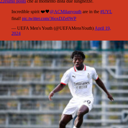
22esimo posto
che al momento dista due lunghezze.
Incredible spirit ❤️🖤
@ACMilanyouth
are in the
#UYL
final!
pic.twitter.com/36oxDZe0WP
— UEFA Men's Youth (@UEFAMensYouth)
April 19,
2024