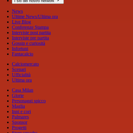
I siti del nostro network
News
Ultime News/Ultima ora
Live Blog
Conferenze Stampa
Interviste post partita
Interviste pre partita
Gossip e curiosità
Infortuni
Fantacalcio
Calciomercato
Scenari
Ufficialità
Ultima ora
Casa Milan
Glorie
Personaggi spicco
Maglia
Inni e cori
Palmares
Sponsor
Progetti
Store squadra