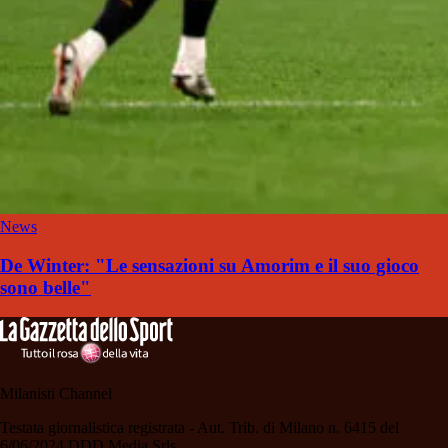
News
De Winter: "Le sensazioni su Amorim e il suo gioco
sono belle"
Milanisti Channel
Testata giornalistica registrata - Aut. Trib. di Milano n. 6415 del
6/06/2024 DDD Media Srls