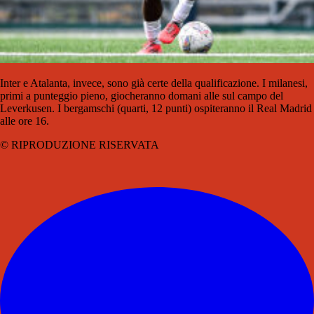
Inter e Atalanta, invece, sono già certe della qualificazione. I milanesi,
primi a punteggio pieno, giocheranno domani alle sul campo del
Leverkusen. I bergamschi (quarti, 12 punti) ospiteranno il Real Madrid
alle ore 16.
© RIPRODUZIONE RISERVATA