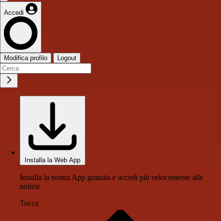
Accedi
Modifica profilo
Logout
Installa la Web App
Installa la nostra App gratuita e accedi più velocemente alle
notizie
Tocca