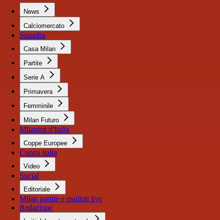
News
Calciomercato
Squadra
Casa Milan
Partite
Serie A
Primavera
Femminile
Milan Futuro
Milanisti d'Italia
Coppe Europee
Coppa italia
Video
Social
Editoriale
Milan partite e risultati live
Redazione