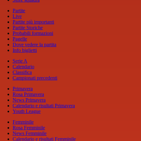
Partite
Live
Partite più importanti
Partite Storiche
Probabili formazioni
Pagelle
Dove vedere la partita
Info biglietti
Serie A
Calendario
Classifica
Campionati precedenti
Primavera
Rosa Primavera
News Primavera
Calendario e risultati Primavera
Youth League
Femminile
Rosa Femminile
News Femminile
Calendario e risultati Femminile