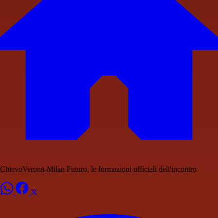
ChievoVerona-Milan Futuro, le formazioni ufficiali dell'incontro