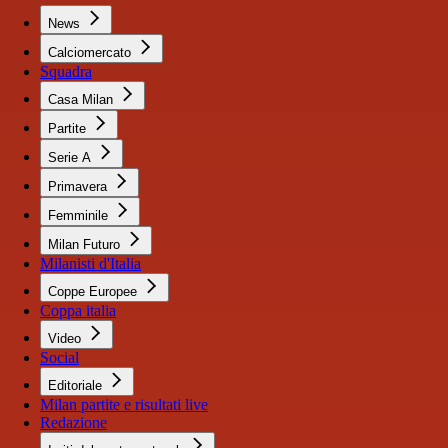
News
Calciomercato
Squadra
Casa Milan
Partite
Serie A
Primavera
Femminile
Milan Futuro
Milanisti d'Italia
Coppe Europee
Coppa italia
Video
Social
Editoriale
Milan partite e risultati live
Redazione