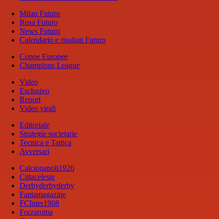
Milan Futuro
Rosa Futuro
News Futuro
Calendario e risultati Futuro
Coppe Europee
Champions League
Video
Esclusivo
Report
Video virali
Editoriale
Strategie societarie
Tecnica e Tattica
Avversari
Calcionapoli1926
Cittaceleste
Derbyderbyderby
Fantamagazine
FCInter1908
Forzaroma