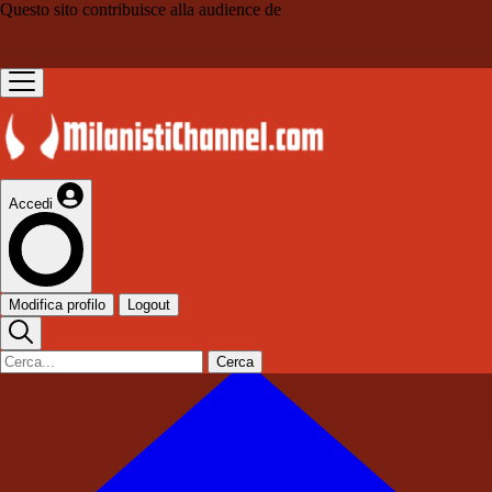
Questo sito contribuisce alla audience de
Accedi
Modifica profilo
Logout
Cerca