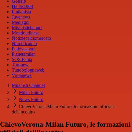
Golssip
Hellas1903
Ilmilanista
Juvenews
Mediagol
Milanistichannel
Mondoudinese
Notiziecalciomercato
Numericalcio
Padovasport
Pianetamilan
SOS Fanta
Toronews
Tuttobolognaweb
Violanews
Milanisti Channel
Milan Futuro
News Futuro
ChievoVerona-Milan Futuro, le formazioni ufficiali
dell'incontro
ChievoVerona-Milan Futuro, le formazioni