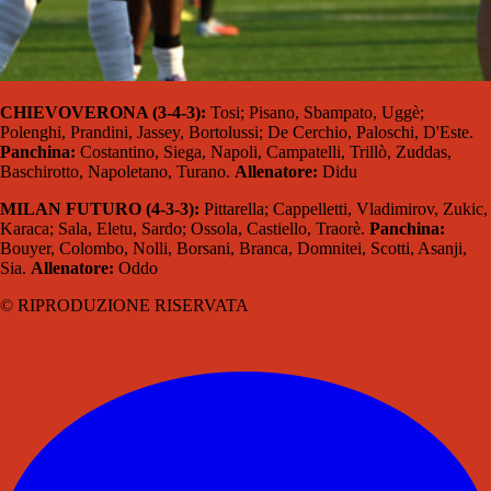
CHIEVOVERONA (3-4-3):
Tosi; Pisano, Sbampato, Uggè;
Polenghi, Prandini, Jassey, Bortolussi; De Cerchio, Paloschi, D'Este.
Panchina:
Costantino, Siega, Napoli, Campatelli, Trillò, Zuddas,
Baschirotto, Napoletano, Turano.
Allenatore:
Didu
MILAN FUTURO (4-3-3):
Pittarella; Cappelletti, Vladimirov, Zukic,
Karaca; Sala, Eletu, Sardo; Ossola, Castiello, Traorè.
Panchina:
Bouyer, Colombo, Nolli, Borsani, Branca, Domnitei, Scotti, Asanji,
Sia.
Allenatore:
Oddo
© RIPRODUZIONE RISERVATA