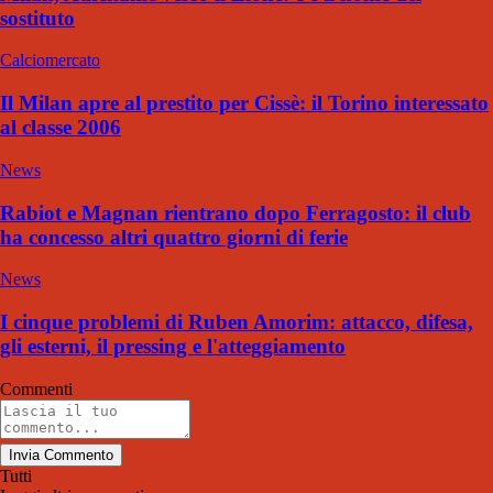
sostituto
Calciomercato
Il Milan apre al prestito per Cissè: il Torino interessato
al classe 2006
News
Rabiot e Magnan rientrano dopo Ferragosto: il club
ha concesso altri quattro giorni di ferie
News
I cinque problemi di Ruben Amorim: attacco, difesa,
gli esterni, il pressing e l'atteggiamento
Commenti
Invia Commento
Tutti