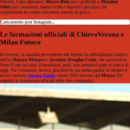
Olivieri. I due allenatori,
Marco Didu
per i gialloblù e
Massimo
Oddo
per i rossoneri, hanno scelto i rispettivi giocatori che
scenderanno in campo dal primo minuto di gioco.
Caricamento post Instagram...
Le formazioni ufficiali di ChievoVerona e
Milan Futuro
Di recente, la squadra proveniente dal Veneto ha ufficializzato l'arrivo
dell'ex
Bayern Monaco
e
Juventus Douglas Costa
, che giocherà in
Serie D per sei mesi. Il brasiliano, però, non prenderà parte al match di
oggi. Tra i rossoneri, invece, giocherà la sua prima partita da titolare il
nuovo arrivato
Jacopo Sardo
,
classe 2005 arrivato dal
Monza.
Di
seguito, le formazioni ufficiali delle due compagini: