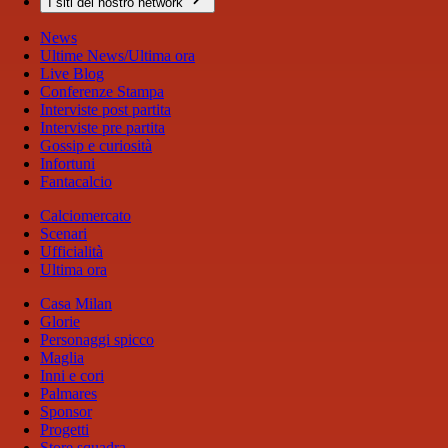
I siti del nostro network
News
Ultime News/Ultima ora
Live Blog
Conferenze Stampa
Interviste post partita
Interviste pre partita
Gossip e curiosità
Infortuni
Fantacalcio
Calciomercato
Scenari
Ufficialità
Ultima ora
Casa Milan
Glorie
Personaggi spicco
Maglia
Inni e cori
Palmares
Sponsor
Progetti
Store squadra