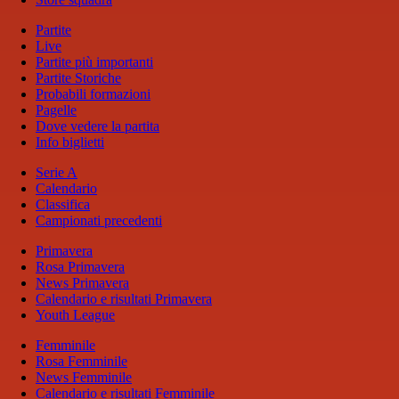
Partite
Live
Partite più importanti
Partite Storiche
Probabili formazioni
Pagelle
Dove vedere la partita
Info biglietti
Serie A
Calendario
Classifica
Campionati precedenti
Primavera
Rosa Primavera
News Primavera
Calendario e risultati Primavera
Youth League
Femminile
Rosa Femminile
News Femminile
Calendario e risultati Femminile