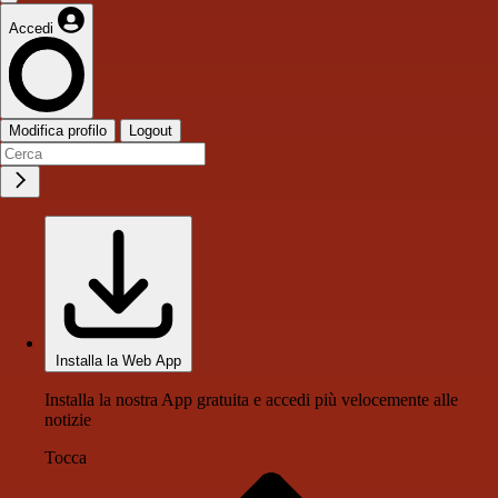
Accedi
Modifica profilo
Logout
Installa la Web App
Installa la nostra App gratuita e accedi più velocemente alle
notizie
Tocca