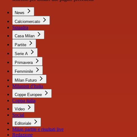
News
Calciomercato
Squadra
Casa Milan
Partite
Serie A
Primavera
Femminile
Milan Futuro
Milanisti d'Italia
Coppe Europee
Coppa italia
Video
Social
Editoriale
Milan partite e risultati live
Redazione