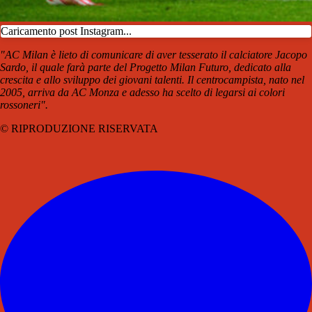
Caricamento post Instagram...
"AC Milan è lieto di comunicare di aver tesserato il calciatore Jacopo
Sardo, il quale farà parte del Progetto Milan Futuro, dedicato alla
crescita e allo sviluppo dei giovani talenti. Il centrocampista, nato nel
2005, arriva da AC Monza e adesso ha scelto di legarsi ai colori
rossoneri".
© RIPRODUZIONE RISERVATA