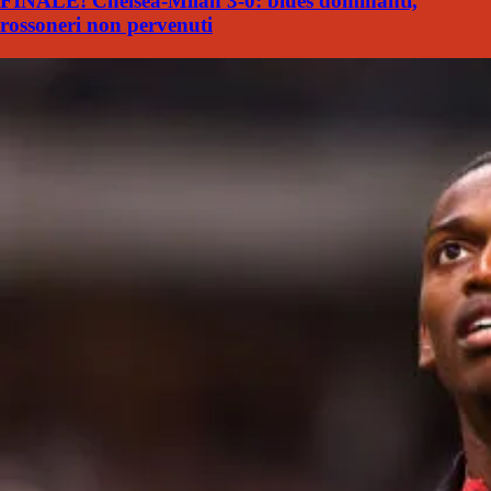
FINALE! Chelsea-Milan 3-0: blues dominanti,
rossoneri non pervenuti