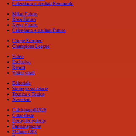
Calendario e risultati Femminile
Milan Futuro
Rosa Futuro
News Futuro
Calendario e risultati Futuro
Coppe Europee
Champions League
Video
Esclusivo
Report
Video virali
Editoriale
Strategie societarie
Tecnica e Tattica
Avversari
Calcionapoli1926
Cittaceleste
Derbyderbyderby
Fantamagazine
FCInter1908