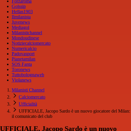
Forzaroma
Golssip
Hellas1903
Ilmilanista
Juvenews
Mediagol
Milanistichannel
Mondoudinese
Notiziecalciomercato
Numericalcio
Padovasport
Pianetamilan
SOS Fanta
Toronews
Tuttobolognaweb
Violanews
Milanisti Channel
Calciomercato
Ufficialità
UFFICIALE, Jacopo Sardo è un nuovo giocatore del Milan:
il comunicato del club
UFFICIALE, Jacopo Sardo è un nuovo