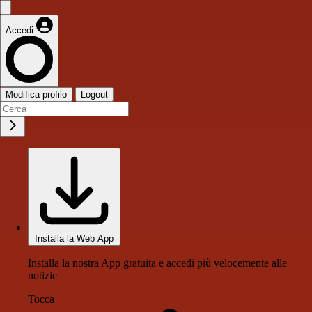
Accedi
Modifica profilo
Logout
Installa la Web App
Installa la nostra App gratuita e accedi più velocemente alle
notizie
Tocca