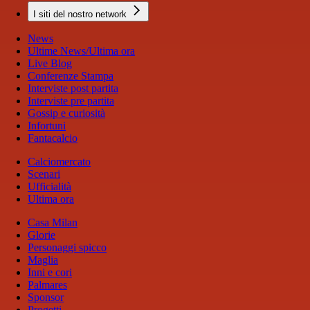
I siti del nostro network
News
Ultime News/Ultima ora
Live Blog
Conferenze Stampa
Interviste post partita
Interviste pre partita
Gossip e curiosità
Infortuni
Fantacalcio
Calciomercato
Scenari
Ufficialità
Ultima ora
Casa Milan
Glorie
Personaggi spicco
Maglia
Inni e cori
Palmares
Sponsor
Progetti