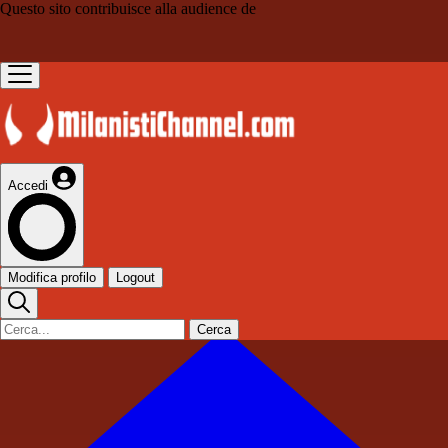
Questo sito contribuisce alla audience de
Accedi
Modifica profilo
Logout
Cerca