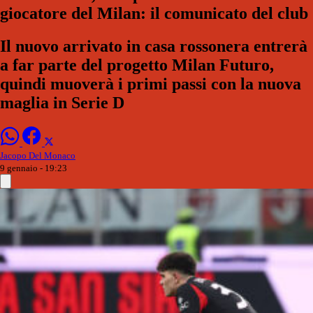
giocatore del Milan: il comunicato del club
Il nuovo arrivato in casa rossonera entrerà
a far parte del progetto Milan Futuro,
quindi muoverà i primi passi con la nuova
maglia in Serie D
Jacopo Del Monaco
9 gennaio - 19:23