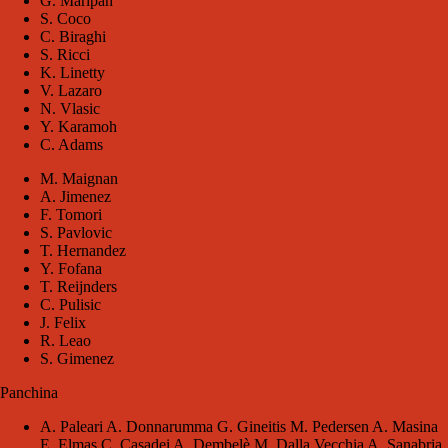
G. Maripàn
S. Coco
C. Biraghi
S. Ricci
K. Linetty
V. Lazaro
N. Vlasic
Y. Karamoh
C. Adams
M. Maignan
A. Jimenez
F. Tomori
S. Pavlovic
T. Hernandez
Y. Fofana
T. Reijnders
C. Pulisic
J. Felix
R. Leao
S. Gimenez
Panchina
A. Paleari A. Donnarumma G. Gineitis M. Pedersen A. Masina
E. Elmas C. Casadei A. Dembelè M. Dalla Vecchia A. Sanabria