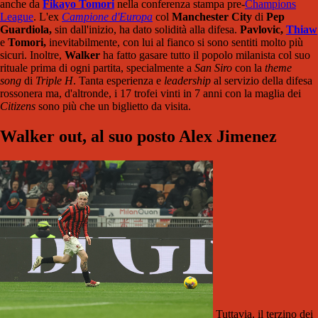
anche da
Fikayo Tomori
nella conferenza stampa pre-
Champions
League
. L'ex
Campione d'Europa
col
Manchester City
di
Pep
Guardiola,
sin dall'inizio, ha dato solidità alla difesa.
Pavlovic,
Thiaw
e
Tomori,
inevitabilmente, con lui al fianco si sono sentiti molto più
sicuri. Inoltre,
Walker
ha fatto gasare tutto il popolo milanista col suo
rituale prima di ogni partita, specialmente a
San Siro
con la
theme
song
di
Triple H
. Tanta esperienza e
leadership
al servizio della difesa
rossonera ma, d'altronde, i 17 trofei vinti in 7 anni con la maglia dei
Citizens
sono più che un biglietto da visita.
Walker out, al suo posto Alex Jimenez
Tuttavia, il terzino dei