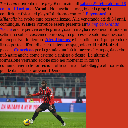
Tre Leoni
dovrebbe dare
forfait
nel match di
sabato 22 febbraio ore 18
contro il
Torino
di
Vanoli.
Non uscito al meglio della propria
condizione fisica nel playoff di ritorno contro il
Feyenoord,
a
Milanello
ha svolto cure personalizzate. Alla veneranda età di 34 anni,
comunque,
Walker
vorrebbe essere presente all'
Olimpico Grande
Torino
anche per cercare la prima gioia in maglia rossonera. Sfiorata in
settimana sul palcoscenico europeo, ma può essere solo una questione
di tempo. Nel frattempo,
Alex Jimenez
è il candidato n.1 per prendere
il suo posto sull'out di destra. Il terzino spagnolo ex
Real Madrid
piace a
Conceicao
per la grande duttilità in mezzo al campo, dato che
può agire anche come esterno a sinistra o destra. Le ultime di
formazione verranno sciolte solo nel momento in cui vi
comunicheremo le formazioni ufficiali, ma il ballottaggio al momento
pende dal lato del giovane 19enne.