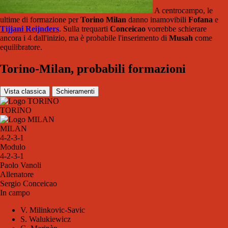
A centrocampo, le
ultime di formazione per
Torino Milan
danno inamovibili
Fofana
e
Tijjani Reijnders
. Sulla trequarti
Conceicao
vorrebbe schierare
ancora i 4 dall'inizio, ma è probabile l'inserimento di
Musah
come
equilibratore.
Torino-Milan, probabili formazioni
Vista classica
Schieramenti
TORINO
MILAN
4-2-3-1
Modulo
4-2-3-1
Paolo Vanoli
Allenatore
Sergio Conceicao
In campo
V. Milinkovic-Savic
S. Walukiewicz