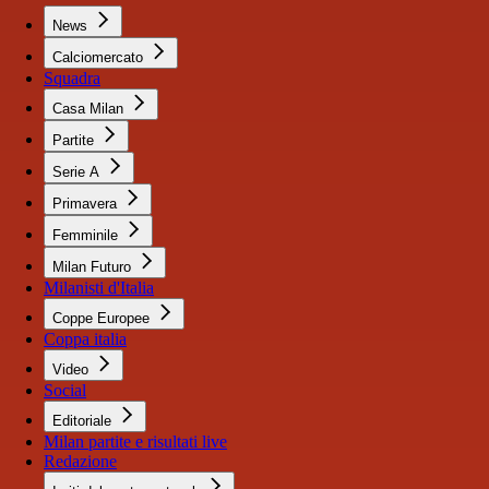
News
Calciomercato
Squadra
Casa Milan
Partite
Serie A
Primavera
Femminile
Milan Futuro
Milanisti d'Italia
Coppe Europee
Coppa italia
Video
Social
Editoriale
Milan partite e risultati live
Redazione