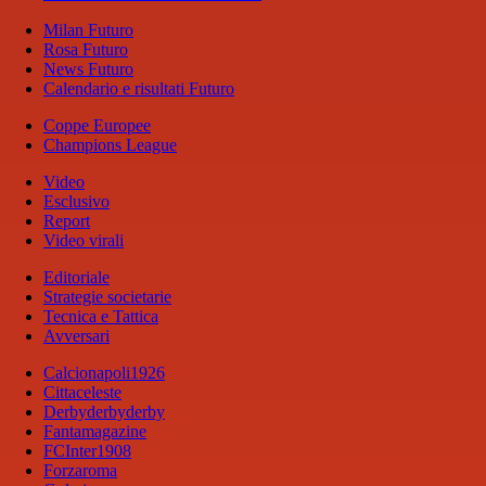
Milan Futuro
Rosa Futuro
News Futuro
Calendario e risultati Futuro
Coppe Europee
Champions League
Video
Esclusivo
Report
Video virali
Editoriale
Strategie societarie
Tecnica e Tattica
Avversari
Calcionapoli1926
Cittaceleste
Derbyderbyderby
Fantamagazine
FCInter1908
Forzaroma