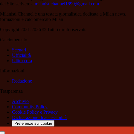
del Sito scrivere a
milanistichannel1899@gmail.com
Milanisti Channel è una testata giornalistica dedicata a Milan news,
formazioni e calciomercato Milan
Copyright 2021-2026 © Tutti i diritti riservati.
Calciomercato
Scenari
Ufficialità
Ultima ora
Informazioni
Redazione
Trasparenza
Archivio
Community Policy
Cookie Policy e Privacy
Dichiarazione di accessibilità
Preferenze sui cookie