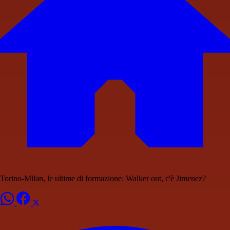
Torino-Milan, le ultime di formazione: Walker out, c'è Jimenez?