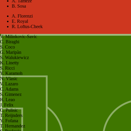
A. Tameze
B. Sosa
A. Florenzi
E. Royal
R. Loftus-Cheek
V. Milinkovic-Savic
C. Biraghi
S. Coco
G. Maripàn
S. Walukiewicz
K. Linetty
S. Ricci
Y. Karamoh
N. Vlasic
V. Lazaro
C. Adams
S. Gimenez
R. Leao
J. Felix
C. Pulisic
T. Reijnders
Y. Fofana
T. Hernandez