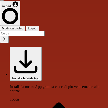
Accedi
Modifica profilo
Logout
Installa la Web App
Installa la nostra App gratuita e accedi più velocemente alle
notizie
Tocca