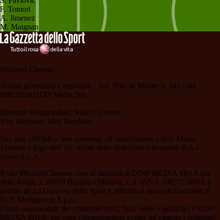
S. Pavlovic
F. Tomori
A. Jimenez
M. Maignan
Milanisti Channel
Testata giornalistica registrata - Aut. Trib. di Milano n. 6415 del
6/06/2024 DDD Media Srls
Direttore Responsabile: Marco Torretta
Vice Direttore: Max Bambara.
Sito non ufficiale e non connesso all' associazione calcio Milan.
Marchio e logo dell' AC Milan sono di esclusiva proprietà di A.C.
Milan S.p.A.
Il sito MilanistiChannel.com di titolarità di DDD MEDIA SRLS via
delle Risaie 3, 20079 Basiglio (Milano), C.F./P.IVA 10837110963, è
partner de La Gazzetta dello Sport e affiliato al network Gazzanet di
RCS Mediagroup S.p.a..
Unico responsabile dei contenuti (testi, foto, video e grafiche) è DDD
MEDIA SRLS; per ogni comunicazione avente ad oggetto i contenuti