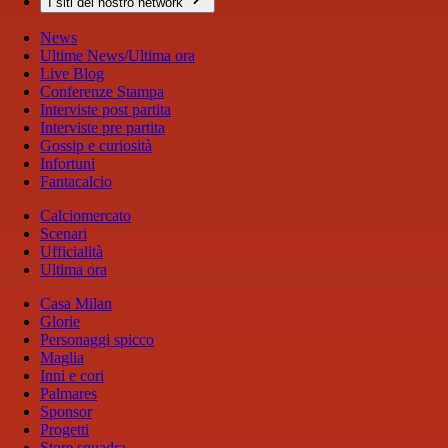
I siti del nostro network
News
Ultime News/Ultima ora
Live Blog
Conferenze Stampa
Interviste post partita
Interviste pre partita
Gossip e curiosità
Infortuni
Fantacalcio
Calciomercato
Scenari
Ufficialità
Ultima ora
Casa Milan
Glorie
Personaggi spicco
Maglia
Inni e cori
Palmares
Sponsor
Progetti
Store squadra