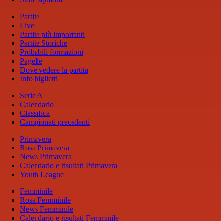
Partite
Live
Partite più importanti
Partite Storiche
Probabili formazioni
Pagelle
Dove vedere la partita
Info biglietti
Serie A
Calendario
Classifica
Campionati precedenti
Primavera
Rosa Primavera
News Primavera
Calendario e risultati Primavera
Youth League
Femminile
Rosa Femminile
News Femminile
Calendario e risultati Femminile