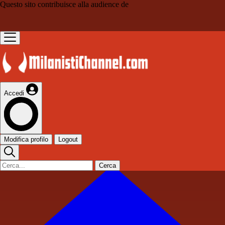
Questo sito contribuisce alla audience de
Accedi
Modifica profilo
Logout
Cerca