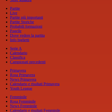
Partite
Live
Partite più importanti
Partite Storiche
Probabili formazioni
Pagelle
Dove vedere la partita
Info biglietti
Serie A
Calendario
Classifica
Campionati precedenti
Primavera
Rosa Primavera
News Primavera
Calendario e risultati Primavera
Youth League
Femminile
Rosa Femminile
News Femminile
Calendario e risultati Femminile