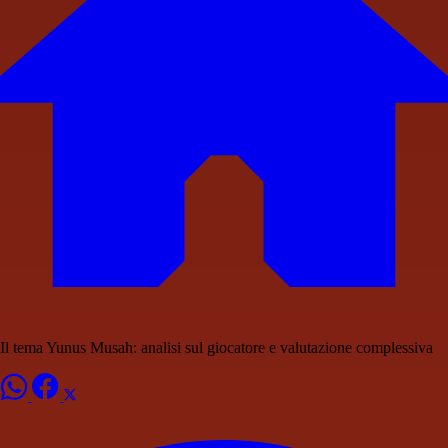
Il tema Yunus Musah: analisi sul giocatore e valutazione complessiva