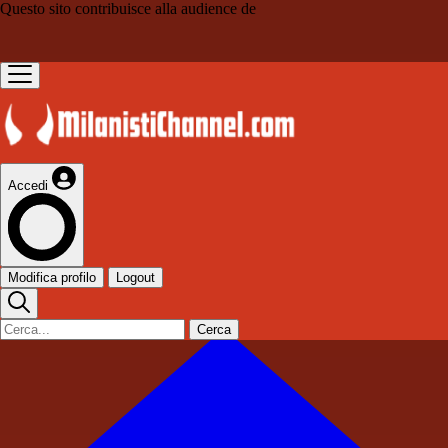
Questo sito contribuisce alla audience de
Accedi
Modifica profilo
Logout
Cerca