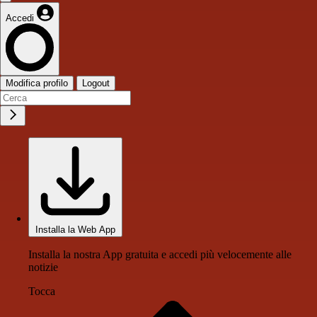
Accedi
Modifica profilo
Logout
Installa la Web App
Installa la nostra App gratuita e accedi più velocemente alle
notizie
Tocca