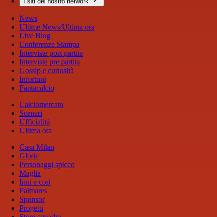
I siti del nostro network
News
Ultime News/Ultima ora
Live Blog
Conferenze Stampa
Interviste post partita
Interviste pre partita
Gossip e curiosità
Infortuni
Fantacalcio
Calciomercato
Scenari
Ufficialità
Ultima ora
Casa Milan
Glorie
Personaggi spicco
Maglia
Inni e cori
Palmares
Sponsor
Progetti
Store squadra