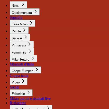
News
Calciomercato
Squadra
Casa Milan
Partite
Serie A
Primavera
Femminile
Milan Futuro
Milanisti d'Italia
Coppe Europee
Coppa italia
Video
Social
Editoriale
Milan partite e risultati live
Redazione