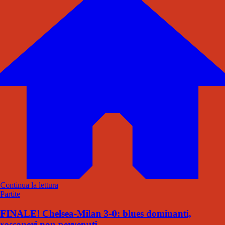
Continua la lettura
Partite
FINALE! Chelsea-Milan 3-0: blues dominanti,
rossoneri non pervenuti