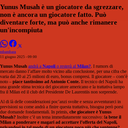
Yunus Musah è un giocatore da sgrezzare,
non è ancora un giocatore fatto. Può
diventare forte, ma può anche rimanere
un'incompiuta
mbambara
11 giugno 2025 - 09:00
Yunus Musah
andrà a
Napoli
o resterà al
Milan?
. I rumors di
mercato danno l’affare molto vicino alla conclusione, per una cifra che
varia dai 20 ai 25 milioni di euro, bonus compresi. Il giocatore – com’è
noto –
piace tantissimo ad Antonio Conte.
Il tecnico del Napoli ha
una grande stima tecnica del giocatore americano e la trattativa lampo
fra il Milan ed il club del Presidente De Laurentiis non sorprende.
Al di là delle considerazioni poc’anzi svolte e senza avventurarci in
previsioni su come andrà a finire questa trattativa, bisogna però porsi
due domande fondamentali. In primis,
che giocatore è Yunus
Musah?
Inoltre c’è un tema immediatamente successivo: f
a bene il
Milan a ponderare e magari ad accettare l’offerta del Napoli,
privandosi in tal modo di un giocatore poco più che ventenne?