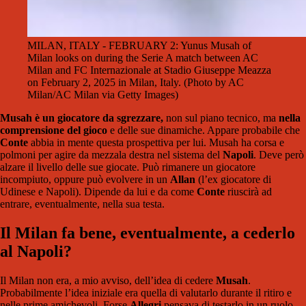
MILAN, ITALY - FEBRUARY 2: Yunus Musah of
Milan looks on during the Serie A match between AC
Milan and FC Internazionale at Stadio Giuseppe Meazza
on February 2, 2025 in Milan, Italy. (Photo by AC
Milan/AC Milan via Getty Images)
Musah è un giocatore da sgrezzare,
non sul piano tecnico, ma
nella
comprensione del gioco
e delle sue dinamiche. Appare probabile che
Conte
abbia in mente questa prospettiva per lui. Musah ha corsa e
polmoni per agire da mezzala destra nel sistema del
Napoli
. Deve però
alzare il livello delle sue giocate. Può rimanere un giocatore
incompiuto, oppure può evolvere in un
Allan
(l’ex giocatore di
Udinese e Napoli). Dipende da lui e da come
Conte
riuscirà ad
entrare, eventualmente, nella sua testa.
Il Milan fa bene, eventualmente, a cederlo
al Napoli?
Il Milan non era, a mio avviso, dell’idea di cedere
Musah
.
Probabilmente l’idea iniziale era quella di valutarlo durante il ritiro e
nelle prime amichevoli. Forse
Allegri
pensava di testarlo in un ruolo