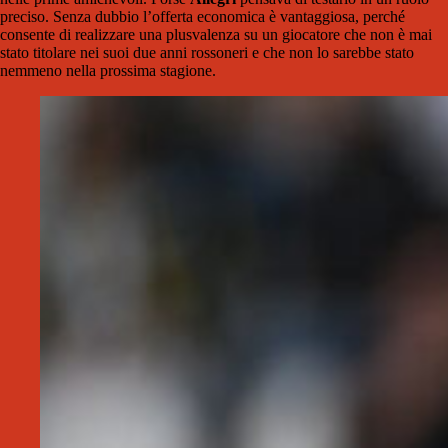
preciso. Senza dubbio l’offerta economica è vantaggiosa, perché
consente di realizzare una plusvalenza su un giocatore che non è mai
stato titolare nei suoi due anni rossoneri e che non lo sarebbe stato
nemmeno nella prossima stagione.