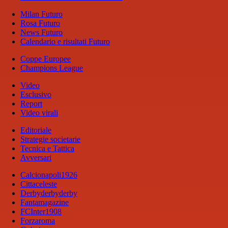
Milan Futuro
Rosa Futuro
News Futuro
Calendario e risultati Futuro
Coppe Europee
Champions League
Video
Esclusivo
Report
Video virali
Editoriale
Strategie societarie
Tecnica e Tattica
Avversari
Calcionapoli1926
Cittaceleste
Derbyderbyderby
Fantamagazine
FCInter1908
Forzaroma