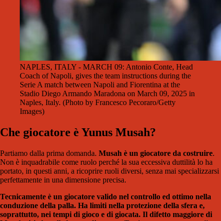
NAPLES, ITALY - MARCH 09: Antonio Conte, Head
Coach of Napoli, gives the team instructions during the
Serie A match between Napoli and Fiorentina at the
Stadio Diego Armando Maradona on March 09, 2025 in
Naples, Italy. (Photo by Francesco Pecoraro/Getty
Images)
Che giocatore è Yunus Musah?
Partiamo dalla prima domanda.
Musah è un giocatore da costruire
.
Non è inquadrabile come ruolo perché la sua eccessiva duttilità lo ha
portato, in questi anni, a ricoprire ruoli diversi, senza mai specializzarsi
perfettamente in una dimensione precisa.
Tecnicamente è un giocatore valido nel controllo ed ottimo nella
conduzione della palla. Ha limiti nella protezione della sfera e,
soprattutto, nei tempi di gioco e di giocata. Il difetto maggiore di