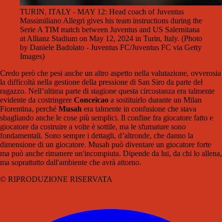
TURIN, ITALY - MAY 12: Head coach of Juventus
Massimiliano Allegri gives his team instructions during the
Serie A TIM match between Juventus and US Salernitana
at Allianz Stadium on May 12, 2024 in Turin, Italy. (Photo
by Daniele Badolato - Juventus FC/Juventus FC via Getty
Images)
Credo però che pesi anche un altro aspetto nella valutazione, ovverosia
la difficoltà nella gestione della pressione di San Siro da parte del
ragazzo. Nell’ultima parte di stagione questa circostanza era talmente
evidente da costringere
Conceicao
a sostituirlo durante un Milan
Fiorentina, perché
Musah
era talmente in confusione che stava
sbagliando anche le cose più semplici. Il confine fra giocatore fatto e
giocatore da costruire a volte è sottile, ma le sfumature sono
fondamentali. Sono sempre i dettagli, d’altronde, che danno la
dimensione di un giocatore. Musah può diventare un giocatore forte
ma può anche rimanere un'incompiuta. Dipende da lui, da chi lo allena,
ma soprattutto dall'ambiente che avrà attorno.
© RIPRODUZIONE RISERVATA