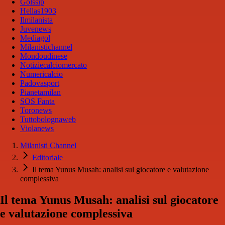
Golssip
Hellas1903
Ilmilanista
Juvenews
Mediagol
Milanistichannel
Mondoudinese
Notiziecalciomercato
Numericalcio
Padovasport
Pianetamilan
SOS Fanta
Toronews
Tuttobolognaweb
Violanews
Milanisti Channel
Editoriale
Il tema Yunus Musah: analisi sul giocatore e valutazione
complessiva
Il tema Yunus Musah: analisi sul giocatore
e valutazione complessiva