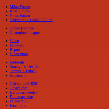
Milan Futuro
Rosa Futuro
News Futuro
Calendario e risultati Futuro
Coppe Europee
Champions League
Video
Esclusivo
Report
Video virali
Editoriale
Strategie societarie
Tecnica e Tattica
Avversari
Calcionapoli1926
Cittaceleste
Derbyderbyderby
Fantamagazine
FCInter1908
Forzaroma