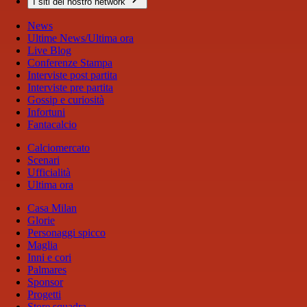
I siti del nostro network
News
Ultime News/Ultima ora
Live Blog
Conferenze Stampa
Interviste post partita
Interviste pre partita
Gossip e curiosità
Infortuni
Fantacalcio
Calciomercato
Scenari
Ufficialità
Ultima ora
Casa Milan
Glorie
Personaggi spicco
Maglia
Inni e cori
Palmares
Sponsor
Progetti
Store squadra