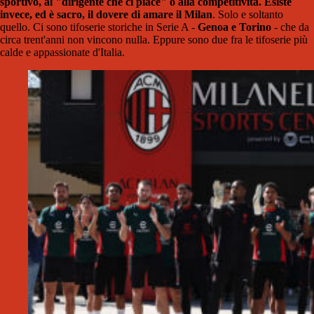
sportivo, al "dirigente che ci piace" o alla competitività.
Esiste
invece, ed è sacro, il dovere di amare il Milan
. Solo e soltanto
quello. Ci sono tifoserie storiche in Serie A -
Genoa e Torino
- che da
circa trent'anni non vincono nulla. Eppure sono due fra le tifoserie più
calde e appassionate d'Italia.