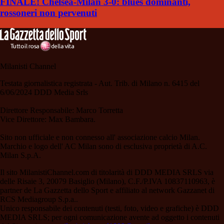
FINALE! Chelsea-Milan 3-0: blues dominanti,
rossoneri non pervenuti
Milanisti Channel
Testata giornalistica registrata - Aut. Trib. di Milano n. 6415 del
6/06/2024 DDD Media Srls
Direttore Responsabile: Marco Torretta
Vice Direttore: Max Bambara.
Sito non ufficiale e non connesso all' associazione calcio Milan.
Marchio e logo dell' AC Milan sono di esclusiva proprietà di A.C.
Milan S.p.A.
Il sito MilanistiChannel.com di titolarità di DDD MEDIA SRLS via
delle Risaie 3, 20079 Basiglio (Milano), C.F./P.IVA 10837110963, è
partner de La Gazzetta dello Sport e affiliato al network Gazzanet di
RCS Mediagroup S.p.a..
Unico responsabile dei contenuti (testi, foto, video e grafiche) è DDD
MEDIA SRLS; per ogni comunicazione avente ad oggetto i contenuti