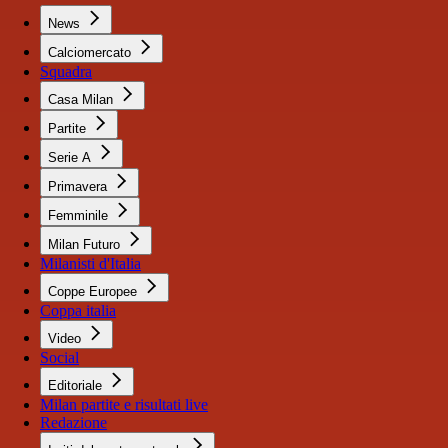
News
Calciomercato
Squadra
Casa Milan
Partite
Serie A
Primavera
Femminile
Milan Futuro
Milanisti d'Italia
Coppe Europee
Coppa italia
Video
Social
Editoriale
Milan partite e risultati live
Redazione