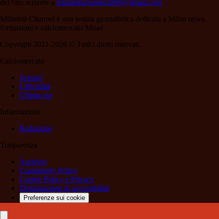
del Sito scrivere a
milanistichannel1899@gmail.com
Milanisti Channel è una testata giornalistica dedicata a Milan news,
formazioni e calciomercato Milan
Copyright 2021-2026 © Tutti i diritti riservati.
Calciomercato
Scenari
Ufficialità
Ultima ora
Informazioni
Redazione
Trasparenza
Archivio
Community Policy
Cookie Policy e Privacy
Dichiarazione di accessibilità
Preferenze sui cookie