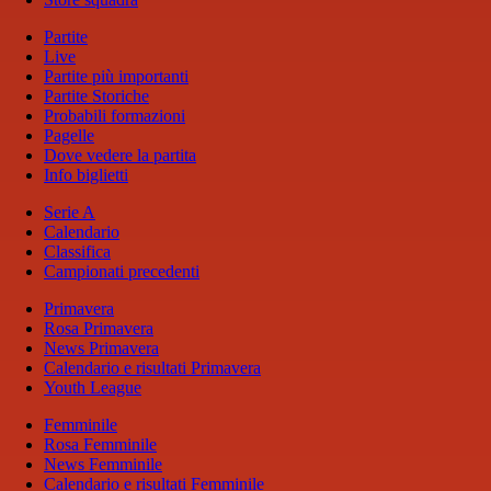
Partite
Live
Partite più importanti
Partite Storiche
Probabili formazioni
Pagelle
Dove vedere la partita
Info biglietti
Serie A
Calendario
Classifica
Campionati precedenti
Primavera
Rosa Primavera
News Primavera
Calendario e risultati Primavera
Youth League
Femminile
Rosa Femminile
News Femminile
Calendario e risultati Femminile