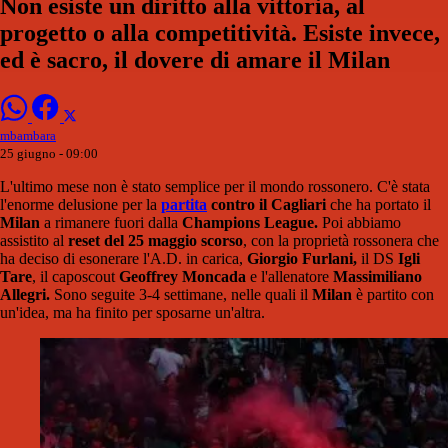
Non esiste un diritto alla vittoria, al
progetto o alla competitività. Esiste invece,
ed è sacro, il dovere di amare il Milan
mbambara
25 giugno - 09:00
L'ultimo mese non è stato semplice per il mondo rossonero. C'è stata
l'enorme delusione per la
partita
contro il Cagliari
che ha portato il
Milan
a rimanere fuori dalla
Champions League.
Poi abbiamo
assistito al
reset del 25 maggio scorso
, con la proprietà rossonera che
ha deciso di esonerare l'A.D. in carica,
Giorgio Furlani,
il DS
Igli
Tare
, il caposcout
Geoffrey Moncada
e l'allenatore
Massimiliano
Allegri.
Sono seguite 3-4 settimane, nelle quali il
Milan
è partito con
un'idea, ma ha finito per sposarne un'altra.