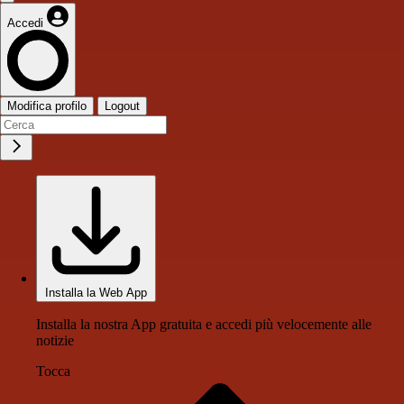
Accedi
Modifica profilo
Logout
Installa la Web App
Installa la nostra App gratuita e accedi più velocemente alle
notizie
Tocca