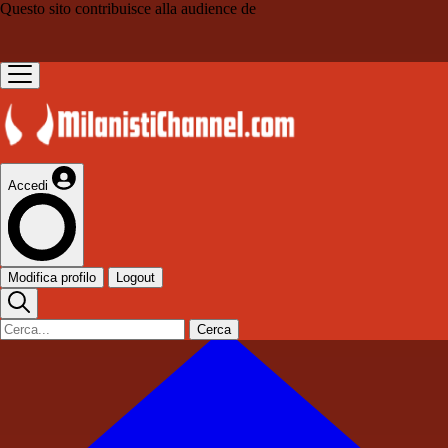
Questo sito contribuisce alla audience de
Accedi
Modifica profilo
Logout
Cerca