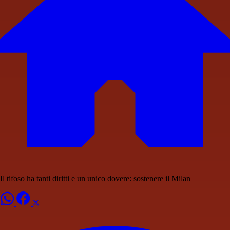
Il tifoso ha tanti diritti e un unico dovere: sostenere il Milan