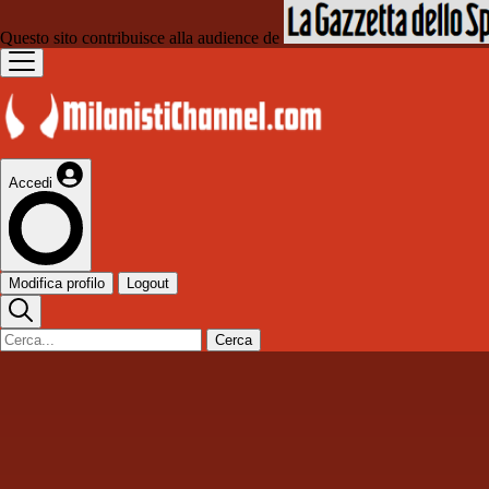
Questo sito contribuisce alla audience de
Accedi
Modifica profilo
Logout
Cerca