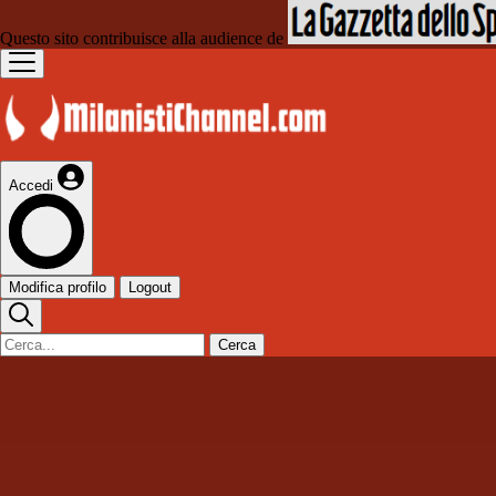
Questo sito contribuisce alla audience de
Accedi
Modifica profilo
Logout
Cerca