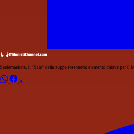
Saelemaekers, il "Sale" della zuppa rossonera: elemento chiave per il 