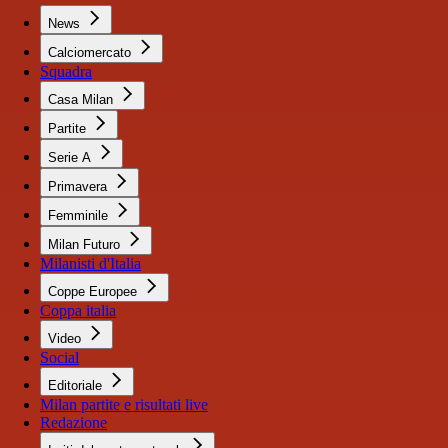
News
Calciomercato
Squadra
Casa Milan
Partite
Serie A
Primavera
Femminile
Milan Futuro
Milanisti d'Italia
Coppe Europee
Coppa italia
Video
Social
Editoriale
Milan partite e risultati live
Redazione