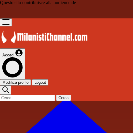
Questo sito contribuisce alla audience de
Accedi
Modifica profilo
Logout
Cerca