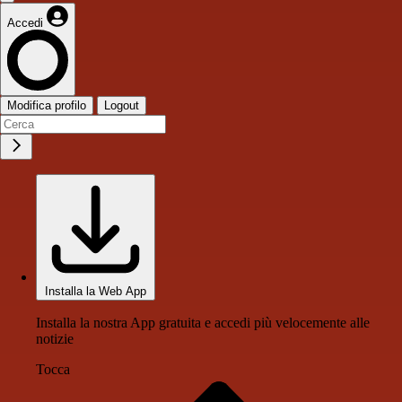
Accedi
Modifica profilo
Logout
Installa la Web App
Installa la nostra App gratuita e accedi più velocemente alle
notizie
Tocca