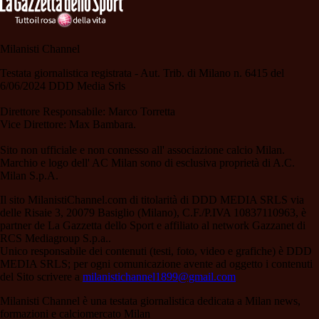
Milanisti Channel
Testata giornalistica registrata - Aut. Trib. di Milano n. 6415 del
6/06/2024 DDD Media Srls
Direttore Responsabile: Marco Torretta
Vice Direttore: Max Bambara.
Sito non ufficiale e non connesso all' associazione calcio Milan.
Marchio e logo dell' AC Milan sono di esclusiva proprietà di A.C.
Milan S.p.A.
Il sito MilanistiChannel.com di titolarità di DDD MEDIA SRLS via
delle Risaie 3, 20079 Basiglio (Milano), C.F./P.IVA 10837110963, è
partner de La Gazzetta dello Sport e affiliato al network Gazzanet di
RCS Mediagroup S.p.a..
Unico responsabile dei contenuti (testi, foto, video e grafiche) è DDD
MEDIA SRLS; per ogni comunicazione avente ad oggetto i contenuti
del Sito scrivere a
milanistichannel1899@gmail.com
Milanisti Channel è una testata giornalistica dedicata a Milan news,
formazioni e calciomercato Milan