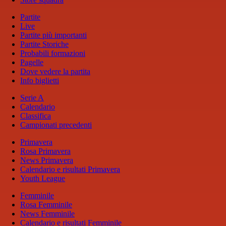
Partite
Live
Partite più importanti
Partite Storiche
Probabili formazioni
Pagelle
Dove vedere la partita
Info biglietti
Serie A
Calendario
Classifica
Campionati precedenti
Primavera
Rosa Primavera
News Primavera
Calendario e risultati Primavera
Youth League
Femminile
Rosa Femminile
News Femminile
Calendario e risultati Femminile