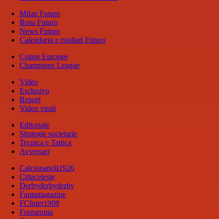
Milan Futuro
Rosa Futuro
News Futuro
Calendario e risultati Futuro
Coppe Europee
Champions League
Video
Esclusivo
Report
Video virali
Editoriale
Strategie societarie
Tecnica e Tattica
Avversari
Calcionapoli1926
Cittaceleste
Derbyderbyderby
Fantamagazine
FCInter1908
Forzaroma