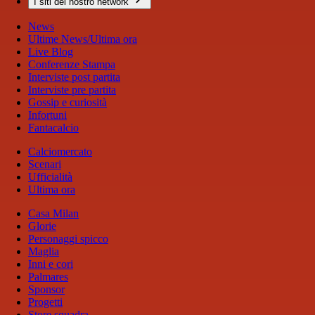
I siti del nostro network
News
Ultime News/Ultima ora
Live Blog
Conferenze Stampa
Interviste post partita
Interviste pre partita
Gossip e curiosità
Infortuni
Fantacalcio
Calciomercato
Scenari
Ufficialità
Ultima ora
Casa Milan
Glorie
Personaggi spicco
Maglia
Inni e cori
Palmares
Sponsor
Progetti
Store squadra