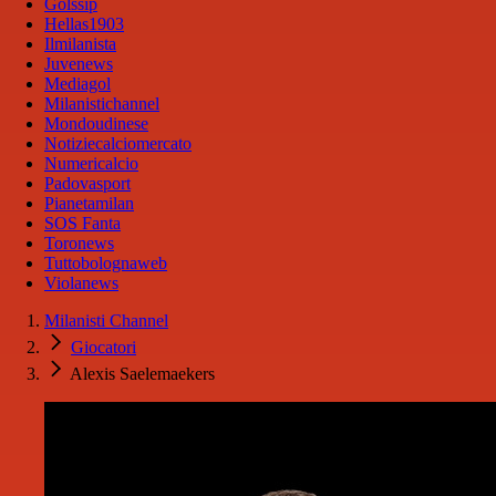
Golssip
Hellas1903
Ilmilanista
Juvenews
Mediagol
Milanistichannel
Mondoudinese
Notiziecalciomercato
Numericalcio
Padovasport
Pianetamilan
SOS Fanta
Toronews
Tuttobolognaweb
Violanews
Milanisti Channel
Giocatori
Alexis Saelemaekers