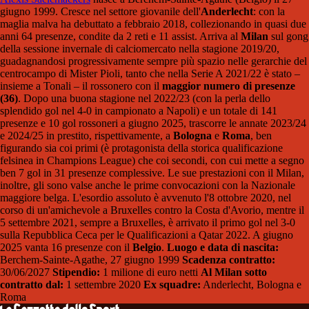
giugno 1999. Cresce nel settore giovanile dell'
Anderlecht
: con la
maglia malva ha debuttato a febbraio 2018, collezionando in quasi due
anni 64 presenze, condite da 2 reti e 11 assist. Arriva al
Milan
sul gong
della sessione invernale di calciomercato nella stagione 2019/20,
guadagnandosi progressivamente sempre più spazio nelle gerarchie del
centrocampo di Mister Pioli, tanto che nella Serie A 2021/22 è stato –
insieme a Tonali – il rossonero con il
maggior numero di presenze
(36)
. Dopo una buona stagione nel 2022/23 (con la perla dello
splendido gol nel 4-0 in campionato a Napoli) e un totale di 141
presenze e 10 gol rossoneri a giugno 2025, trascorre le annate 2023/24
e 2024/25 in prestito, rispettivamente, a
Bologna
e
Roma
, ben
figurando sia coi primi (è protagonista della storica qualificazione
felsinea in Champions League) che coi secondi, con cui mette a segno
ben 7 gol in 31 presenze complessive. Le sue prestazioni con il Milan,
inoltre, gli sono valse anche le prime convocazioni con la Nazionale
maggiore belga. L'esordio assoluto è avvenuto l'8 ottobre 2020, nel
corso di un'amichevole a Bruxelles contro la Costa d'Avorio, mentre il
5 settembre 2021, sempre a Bruxelles, è arrivato il primo gol nel 3-0
sulla Repubblica Ceca per le Qualificazioni a Qatar 2022. A giugno
2025 vanta 16 presenze con il
Belgio
.
Luogo e data di nascita:
Berchem-Sainte-Agathe, 27 giugno 1999
Scadenza contratto:
30/06/2027
Stipendio:
1 milione di euro netti
Al Milan sotto
contratto dal:
1 settembre 2020
Ex squadre:
Anderlecht, Bologna e
Roma