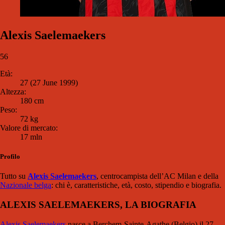
Alexis Saelemaekers
56
Età:
27 (27 June 1999)
Altezza:
180 cm
Peso:
72 kg
Valore di mercato:
17 mln
Profilo
Tutto su
Alexis Saelemaekers
, centrocampista dell’AC Milan e della
Nazionale belga
: chi è, caratteristiche, età, costo, stipendio e biografia.
ALEXIS SAELEMAEKERS, LA BIOGRAFIA
Alexis Saelemaekers
nasce a Berchem-Sainte-Agathe (Belgio) il 27